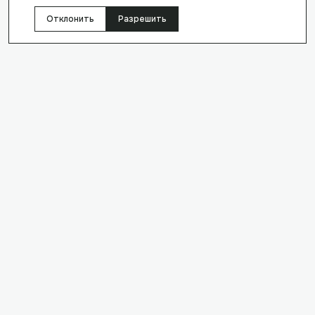
Отклонить
Разрешить
re
Checker
Онлайн-инструменты для технического SEO-аудита,
проверки сайта и мониторинга.
Telegram
МОНИТОРИНГ
Мониторинг аптайма