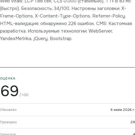
Web Vitals: LCP 1.88 сек, CLS 0.000 (стабильно), TTFB 83 мс
(быстро). Безопасность: 34/100. Настроены заголовки: X-
Frame-Options, X-Content-Type-Options, Referrer-Policy.
HTML-валидация: обнаружено 226 ошибок. CMS: Кастомная
разработка. Используемые технологии: WebServer,
YandexMetrika, jQuery, Bootstrap.
ОЦЕНКА
69
/100
Обновлён
6 июля 2026 г.
Проверок
29
Запусков
4