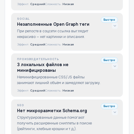
Эффект:
Средний
Сложность:
Низкая
SOCIAL
Быстро
Незаполненные Open Graph теги
При репосте в соцсети ссылка выглядит
некрасиво — нет картинки и описания.
Эффект:
Средний
Сложность:
Низкая
ПРОИЗВОДИТЕЛЬНОСТЬ
Быстро
3 локальных файлов не
минифицированы
Неминифицированные CSS/JS файлы
занимают лишний объём и замедляют загрузку.
Эффект:
Средний
Сложность:
Низкая
SEO
Быстро
Нет микроразметки Schema.org
Структурированные данные помогают
получить расширенные сниппеты в поиске
(рейтинги, хлебные крошки и т.д.).