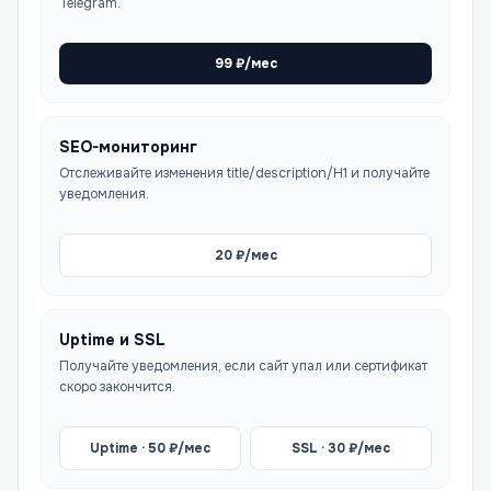
Telegram.
99
₽/мес
SEO-мониторинг
Отслеживайте изменения title/description/H1 и получайте
уведомления.
20
₽/мес
Uptime и SSL
Получайте уведомления, если сайт упал или сертификат
скоро закончится.
Uptime ·
50
₽/мес
SSL ·
30
₽/мес