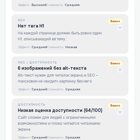
Эффект:
Высокий
Сложность:
Средняя
SEO
Важно
Нет тега H1
На каждой странице должен быть ровно один
H1, описывающий её тему.
Эффект:
Средний
Сложность:
Низкая
SEO / ДОСТУПНОСТЬ
Важно
6 изображений без alt-текста
Alt-текст нужен для читалок экрана и SEO —
поисковик не «видит» картинку без него.
Эффект:
Средний
Сложность:
Средняя
ДОСТУПНОСТЬ
Важно
Низкая оценка доступности (64/100)
Сайт сложен для людей с ограниченными
возможностями и плохо читается читалками
экрана.
Эффект:
Средний
Сложность:
Средняя