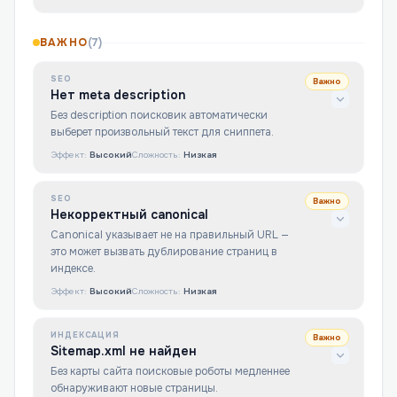
ВАЖНО
(
7
)
SEO
Важно
Нет meta description
Без description поисковик автоматически
выберет произвольный текст для сниппета.
Эффект:
Высокий
Сложность:
Низкая
SEO
Важно
Некорректный canonical
Canonical указывает не на правильный URL —
это может вызвать дублирование страниц в
индексе.
Эффект:
Высокий
Сложность:
Низкая
ИНДЕКСАЦИЯ
Важно
Sitemap.xml не найден
Без карты сайта поисковые роботы медленнее
обнаруживают новые страницы.