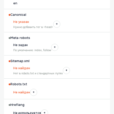
en
Canonical
Не указан
+
Нужно добавить тег в <head>
Meta robots
Не задан
+
По умолчанию: index, follow
Sitemap.xml
Не найден
+
Нет в robots.txt и стандартных путях
Robots.txt
+
Не найден
Hreflang
+
Не используется