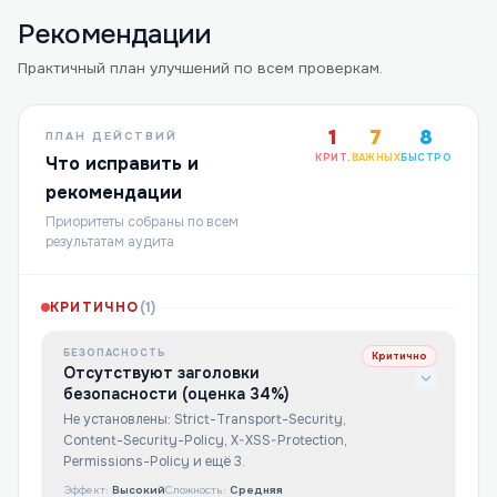
Рекомендации
Практичный план улучшений по всем проверкам.
1
7
8
ПЛАН ДЕЙСТВИЙ
КРИТ.
ВАЖНЫХ
БЫСТРО
Что исправить и
рекомендации
Приоритеты собраны по всем
результатам аудита
КРИТИЧНО
(
1
)
БЕЗОПАСНОСТЬ
Критично
Отсутствуют заголовки
безопасности (оценка 34%)
Не установлены: Strict-Transport-Security,
Content-Security-Policy, X-XSS-Protection,
Permissions-Policy и ещё 3.
Эффект:
Высокий
Сложность:
Средняя