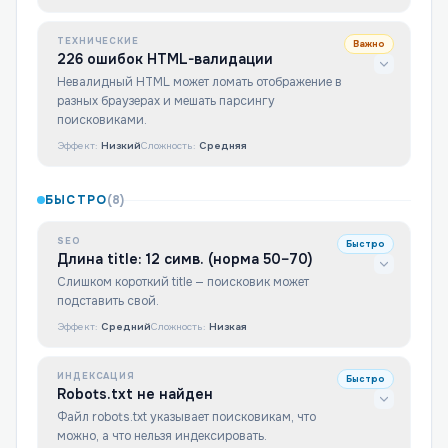
ТЕХНИЧЕСКИЕ
Важно
226 ошибок HTML-валидации
Невалидный HTML может ломать отображение в
разных браузерах и мешать парсингу
поисковиками.
Эффект:
Низкий
Сложность:
Средняя
БЫСТРО
(
8
)
SEO
Быстро
Длина title: 12 симв. (норма 50–70)
Слишком короткий title — поисковик может
подставить свой.
Эффект:
Средний
Сложность:
Низкая
ИНДЕКСАЦИЯ
Быстро
Robots.txt не найден
Файл robots.txt указывает поисковикам, что
можно, а что нельзя индексировать.