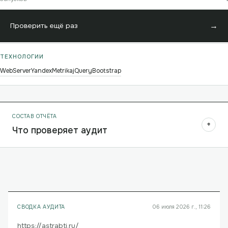
→
Проверить ещё раз
ТЕХНОЛОГИИ
WebServer
YandexMetrika
jQuery
Bootstrap
СОСТАВ ОТЧЁТА
+
Что проверяет аудит
СВОДКА АУДИТА
06 июля 2026 г., 11:26
https://astrabti.ru/