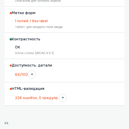
Описания для читалок экрана
Метки форм
1 полей, 1 без label
<label> для каждого поля ввода
Контрастность
OK
Inline-стили (WCAG 4.5:1)
Доступность: детали
+
64/100
HTML-валидация
+
226 ошибок, 0 предупр.
06