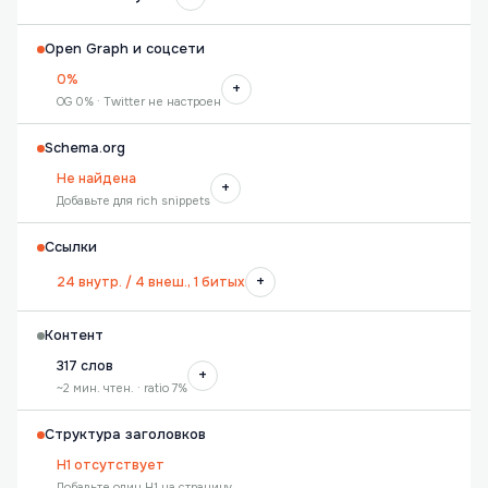
Open Graph и соцсети
0%
+
OG 0% · Twitter не настроен
Schema.org
Не найдена
+
Добавьте для rich snippets
Ссылки
+
24 внутр. / 4 внеш., 1 битых
Контент
317 слов
+
~2 мин. чтен. · ratio 7%
Структура заголовков
H1 отсутствует
Добавьте один H1 на страницу