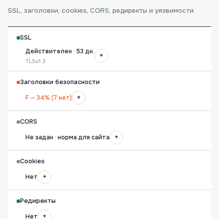
SSL, заголовки, cookies, CORS, редиректы и уязвимости.
SSL
Действителен · 53 дн.
+
TLSv1.3
Заголовки безопасности
+
F — 34% (7 нет)
CORS
+
Не задан · норма для сайта
Cookies
+
Нет
Редиректы
+
Нет