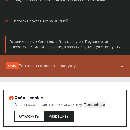
Уведомления о сбоях и новых критичных проблемах
07
История состояния за 90 дней
08
Готовим тариф «Контроль сайта» к запуску. Подключение
откроется в ближайшее время, а разовые аудиты уже доступны.
Подписка готовится к запуску
→
СКОРО
ЕСЛИ НУЖНА ОДНА ПРОВЕРКА
Файлы cookie
Полный аудит сайта
С вашего согласия включим аналитику.
Подробнее
Проверим страницы из sitemap.xml, соберём общие ошибки и
Отклонить
Разрешить
расставим их по важности.