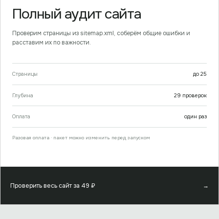
Полный аудит сайта
Проверим страницы из sitemap.xml, соберём общие ошибки и
расставим их по важности.
Страницы
до
25
Глубина
29
проверок
Оплата
один раз
Разовая оплата · пакет можно изменить перед запуском
Проверить весь сайт за
49
₽
→