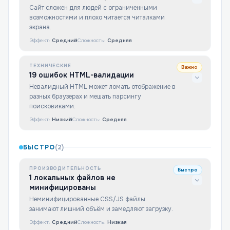
Сайт сложен для людей с ограниченными
возможностями и плохо читается читалками
экрана.
Эффект:
Средний
Сложность:
Средняя
ТЕХНИЧЕСКИЕ
Важно
19 ошибок HTML-валидации
Невалидный HTML может ломать отображение в
разных браузерах и мешать парсингу
поисковиками.
Эффект:
Низкий
Сложность:
Средняя
БЫСТРО
(
2
)
ПРОИЗВОДИТЕЛЬНОСТЬ
Быстро
1 локальных файлов не
минифицированы
Неминифицированные CSS/JS файлы
занимают лишний объём и замедляют загрузку.
Эффект:
Средний
Сложность:
Низкая