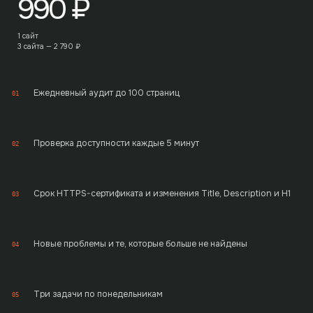
990
₽
1 сайт
3 сайта —
2 790
₽
Ежедневный аудит до 100 страниц
01
Проверка доступности каждые 5 минут
02
Срок HTTPS-сертификата и изменения Title, Description и H1
03
Новые проблемы и те, которые больше не найдены
04
Три задачи по понедельникам
05