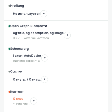
Hreflang
+
Не используется
Open Graph и соцсети
og:title, og:description, og:image
+
OG ✓ · Twitter не настроен
Schema.org
1 схем: AutoDealer
+
Разметка корректна
Ссылки
+
0 внутр. / 0 внеш.
Контент
0 слов
+
~1 мин. чтен.