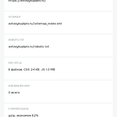
https://avtovykuplpro.ru/
SITEMAP
avtovykuplpro.ru/sitemap_index.xml
ROBOTS.TXT
avtovykuplpro.ru/robots.txt
РЕСУРСЫ
6 файлов, CSS 24 KB, JS 1.0 MB
ИЗОБРАЖЕНИЯ
0 всего
COMPRESSION
gzip, экономия 62%