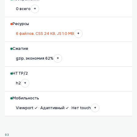
+
0 всего
Ресурсы
+
6 файлов, CSS 24 KB, JS 1.0 MB
Сжатие
+
gzip, экономия 62%
HTTP/2
+
h2
Мобильность
+
Viewport ✓ · Адаптивный ✓ · Нет touch
03