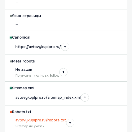
—
Язык страницы
—
Canonical
+
https://avtovykuplpro.ru/
Meta robots
Не задан
+
По умолчанию: index, follow
Sitemap.xml
+
avtovykuplpro.ru/sitemap_index.xml
Robots.txt
avtovykuplpro.ru/robots.txt
+
Sitemap не указан