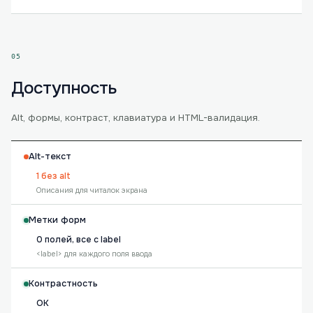
05
Доступность
Alt, формы, контраст, клавиатура и HTML-валидация.
Alt-текст
1 без alt
Описания для читалок экрана
Метки форм
0 полей, все с label
<label> для каждого поля ввода
Контрастность
OK