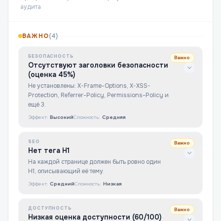
аудита
ВАЖНО
(
4
)
БЕЗОПАСНОСТЬ
Важно
Отсутствуют заголовки безопасности
(оценка 45%)
Не установлены: X-Frame-Options, X-XSS-
Protection, Referrer-Policy, Permissions-Policy и
ещё 3.
Эффект:
Высокий
Сложность:
Средняя
SEO
Важно
Нет тега H1
На каждой странице должен быть ровно один
H1, описывающий её тему.
Эффект:
Средний
Сложность:
Низкая
ДОСТУПНОСТЬ
Важно
Низкая оценка доступности (60/100)