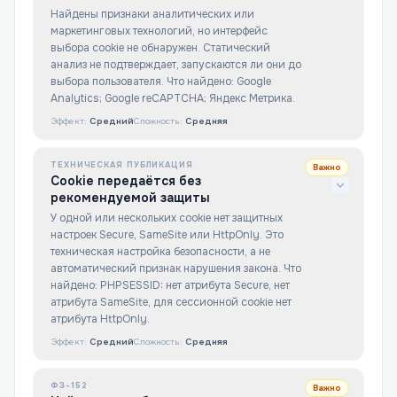
Найдены признаки аналитических или
маркетинговых технологий, но интерфейс
выбора cookie не обнаружен. Статический
анализ не подтверждает, запускаются ли они до
выбора пользователя. Что найдено: Google
Analytics; Google reCAPTCHA; Яндекс Метрика.
Эффект:
Средний
Сложность:
Средняя
ТЕХНИЧЕСКАЯ ПУБЛИКАЦИЯ
Важно
Cookie передаётся без
рекомендуемой защиты
У одной или нескольких cookie нет защитных
настроек Secure, SameSite или HttpOnly. Это
техническая настройка безопасности, а не
автоматический признак нарушения закона. Что
найдено: PHPSESSID: нет атрибута Secure, нет
атрибута SameSite, для сессионной cookie нет
атрибута HttpOnly.
Эффект:
Средний
Сложность:
Средняя
ФЗ-152
Важно