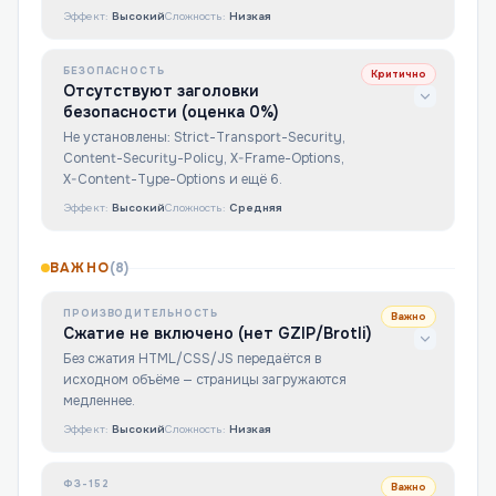
Эффект:
Высокий
Сложность:
Низкая
БЕЗОПАСНОСТЬ
Критично
Отсутствуют заголовки
безопасности (оценка 0%)
Не установлены: Strict-Transport-Security,
Content-Security-Policy, X-Frame-Options,
X-Content-Type-Options и ещё 6.
Эффект:
Высокий
Сложность:
Средняя
ВАЖНО
(
8
)
ПРОИЗВОДИТЕЛЬНОСТЬ
Важно
Сжатие не включено (нет GZIP/Brotli)
Без сжатия HTML/CSS/JS передаётся в
исходном объёме — страницы загружаются
медленнее.
Эффект:
Высокий
Сложность:
Низкая
ФЗ-152
Важно