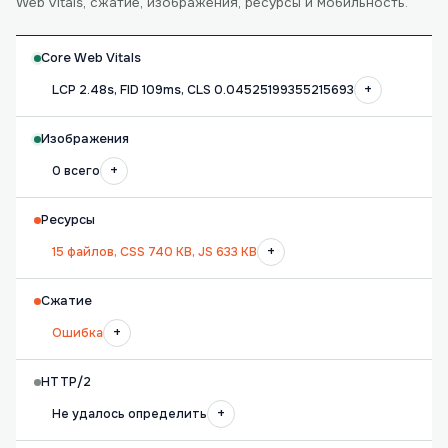
Web Vitals, сжатие, изображения, ресурсы и мобильность.
Core Web Vitals
+
LCP 2.48s, FID 109ms, CLS 0.04525199355215693
Изображения
+
0 всего
Ресурсы
+
15 файлов, CSS 740 KB, JS 633 KB
Сжатие
+
Ошибка
HTTP/2
+
Не удалось определить