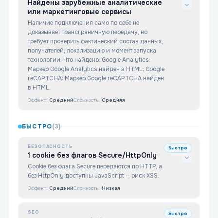
Найдены зарубежные аналитические
или маркетинговые сервисы
Наличие подключения само по себе не
доказывает трансграничную передачу, но
требует проверить фактический состав данных,
получателей, локализацию и момент запуска
технологии. Что найдено: Google Analytics:
Маркер Google Analytics найден в HTML; Google
reCAPTCHA: Маркер Google reCAPTCHA найден
в HTML.
Эффект:
Средний
Сложность:
Средняя
БЫСТРО
(
3
)
БЕЗОПАСНОСТЬ
Быстро
1 cookie без флагов Secure/HttpOnly
Cookie без флага Secure передаются по HTTP, а
без HttpOnly доступны JavaScript — риск XSS.
Эффект:
Средний
Сложность:
Низкая
SEO
Быстро