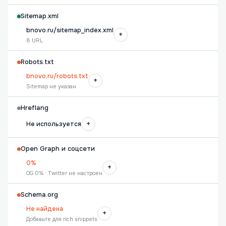
Sitemap.xml
bnovo.ru/sitemap_index.xml
+
8 URL
Robots.txt
bnovo.ru/robots.txt
+
Sitemap не указан
Hreflang
+
Не используется
Open Graph и соцсети
0%
+
OG 0% · Twitter не настроен
Schema.org
Не найдена
+
Добавьте для rich snippets