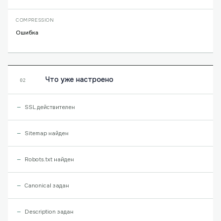
COMPRESSION
Ошибка
Что уже настроено
02
SSL действителен
Sitemap найден
Robots.txt найден
Canonical задан
Description задан