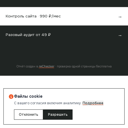
→
Контроль сайта ·
990
₽/мес
→
Разовый аудит от
49
₽
Отчёт создан в
reChecker
· проверка одной страницы бесплатна
Файлы cookie
С вашего согласия включим аналитику.
Подробнее
Отклонить
Разрешить