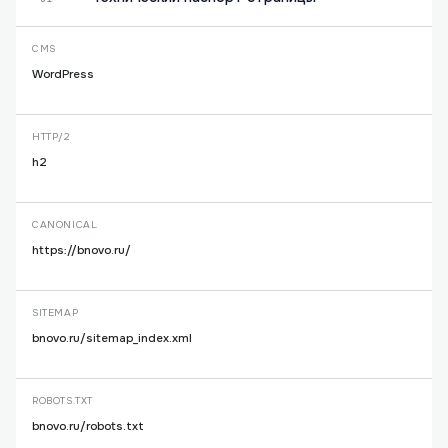
CMS
WordPress
HTTP/2
h2
CANONICAL
https://bnovo.ru/
SITEMAP
bnovo.ru/sitemap_index.xml
ROBOTS.TXT
bnovo.ru/robots.txt