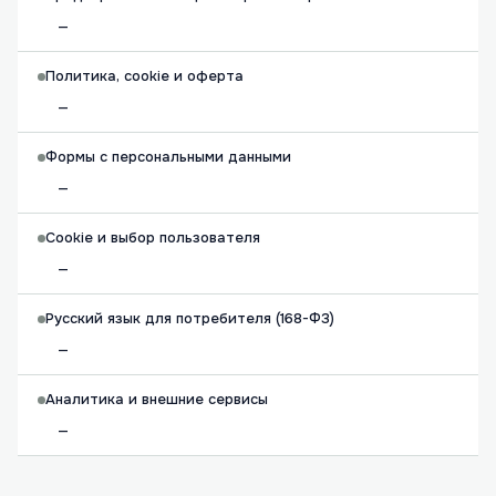
—
Политика, cookie и оферта
—
Формы с персональными данными
—
Cookie и выбор пользователя
—
Русский язык для потребителя (168-ФЗ)
—
Аналитика и внешние сервисы
—