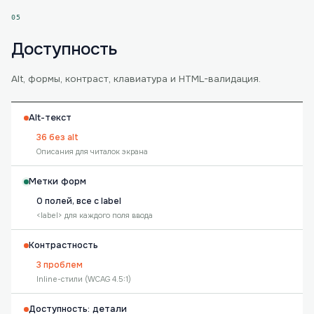
05
Доступность
Alt, формы, контраст, клавиатура и HTML-валидация.
Alt-текст
36 без alt
Описания для читалок экрана
Метки форм
0 полей, все с label
<label> для каждого поля ввода
Контрастность
3 проблем
Inline-стили (WCAG 4.5:1)
Доступность: детали