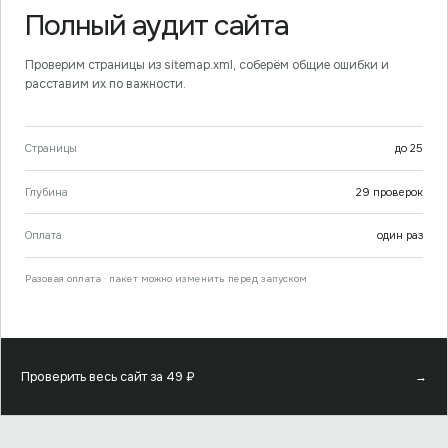
Полный аудит сайта
Проверим страницы из sitemap.xml, соберём общие ошибки и
расставим их по важности.
Страницы
до
25
Глубина
29
проверок
Оплата
один раз
Разовая оплата · пакет можно изменить перед запуском
Проверить весь сайт за
49
₽
→