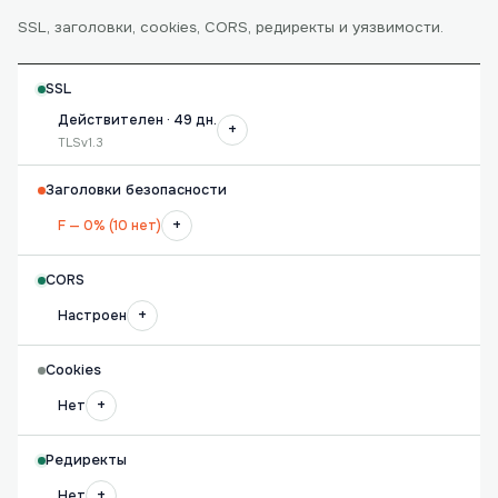
SSL, заголовки, cookies, CORS, редиректы и уязвимости.
SSL
Действителен · 49 дн.
+
TLSv1.3
Заголовки безопасности
+
F — 0% (10 нет)
CORS
+
Настроен
Cookies
+
Нет
Редиректы
+
Нет