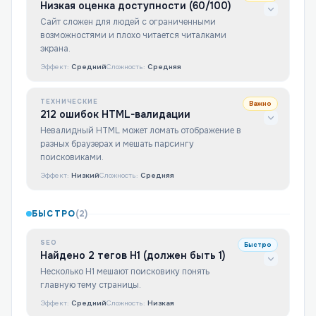
Низкая оценка доступности (60/100)
Сайт сложен для людей с ограниченными
возможностями и плохо читается читалками
экрана.
Эффект:
Средний
Сложность:
Средняя
ТЕХНИЧЕСКИЕ
Важно
212 ошибок HTML-валидации
Невалидный HTML может ломать отображение в
разных браузерах и мешать парсингу
поисковиками.
Эффект:
Низкий
Сложность:
Средняя
БЫСТРО
(
2
)
SEO
Быстро
Найдено 2 тегов H1 (должен быть 1)
Несколько H1 мешают поисковику понять
главную тему страницы.
Эффект:
Средний
Сложность:
Низкая