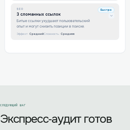
SEO
Быстро
3 сломанных ссылок
Битые ссылки ухудшают пользовательский
опыт и могут снизить позиции в поиске.
Эффект:
Средний
Сложность:
Средняя
СЛЕДУЮЩИЙ ШАГ
Экспресс‑аудит готов