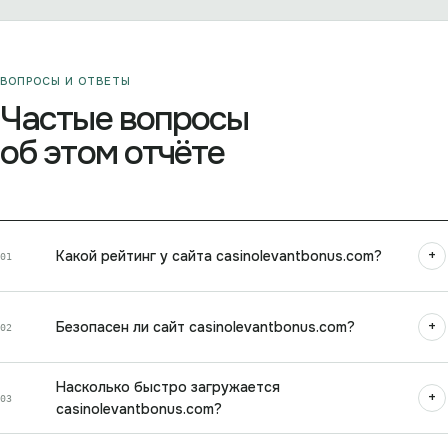
ВОПРОСЫ И ОТВЕТЫ
Частые вопросы
об этом отчёте
+
Какой рейтинг у сайта casinolevantbonus.com?
01
+
Безопасен ли сайт casinolevantbonus.com?
02
Насколько быстро загружается
+
03
casinolevantbonus.com?