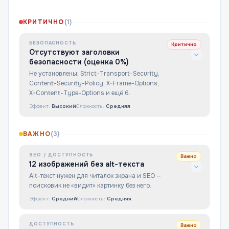
КРИТИЧНО
(
1
)
БЕЗОПАСНОСТЬ
Критично
Отсутствуют заголовки
безопасности (оценка 0%)
Не установлены: Strict-Transport-Security,
Content-Security-Policy, X-Frame-Options,
X-Content-Type-Options и ещё 6.
Эффект:
Высокий
Сложность:
Средняя
ВАЖНО
(
3
)
SEO / ДОСТУПНОСТЬ
Важно
12 изображений без alt-текста
Alt-текст нужен для читалок экрана и SEO —
поисковик не «видит» картинку без него.
Эффект:
Средний
Сложность:
Средняя
ДОСТУПНОСТЬ
Важно