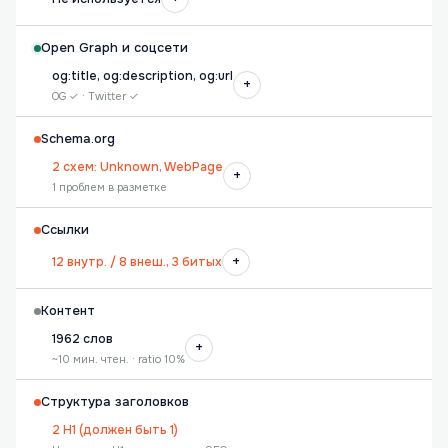
Open Graph и соцсети
og:title, og:description, og:url
+
OG ✓ · Twitter ✓
Schema.org
2 схем: Unknown, WebPage
+
1 проблем в разметке
Ссылки
+
12 внутр. / 8 внеш., 3 битых
Контент
1962 слов
+
~10 мин. чтен. · ratio 10%
Структура заголовков
2 H1 (должен быть 1)