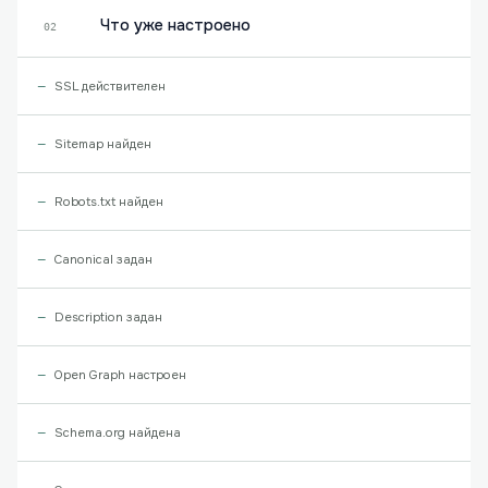
Что уже настроено
02
SSL действителен
Sitemap найден
Robots.txt найден
Canonical задан
Description задан
Open Graph настроен
Schema.org найдена