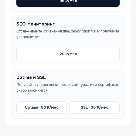
99
₽/мес
SEO-мониторинг
Отслеживайте изменения title/description/H1 и получайте
уведомления.
20
₽/мес
Uptime и SSL
Получайте уведомления, если сайт упал или сертификат
скоро закончится.
Uptime ·
50
₽/мес
SSL ·
30
₽/мес