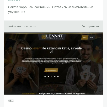
Сайт в хорошем состоянии. Остались незначительные
улучшения.
casinolevantbonus.com
Вид страницы
SEO