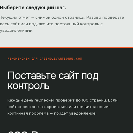
Выберите следующий шаг.
Текущий отчёт — снимок одной страницы. Разово проверьте
весь сайт или подключите постоянный контроль с
уведомлениями.
РЕКОМЕНДУЕМ ДЛЯ
CASINOLEVANTBONUS.COM
Поставьте сайт под
контроль
Каждый день reChecker проверит до
100
страниц. Если
сайт перестанет открываться или появится новая
критичная проблема — придёт уведомление.