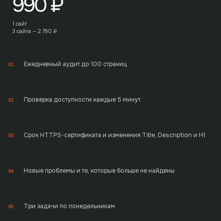
990
₽
1 сайт
3 сайта —
2 790
₽
Ежедневный аудит до 100 страниц
01
Проверка доступности каждые 5 минут
02
Срок HTTPS-сертификата и изменения Title, Description и H1
03
Новые проблемы и те, которые больше не найдены
04
Три задачи по понедельникам
05