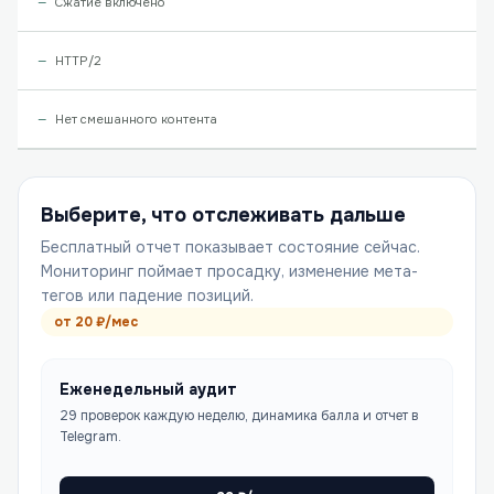
Сжатие включено
HTTP/2
Нет смешанного контента
Выберите, что отслеживать дальше
Бесплатный отчет показывает состояние сейчас.
Мониторинг поймает просадку, изменение мета-
тегов или падение позиций.
от
20
₽/мес
Еженедельный аудит
29 проверок каждую неделю, динамика балла и отчет в
Telegram.