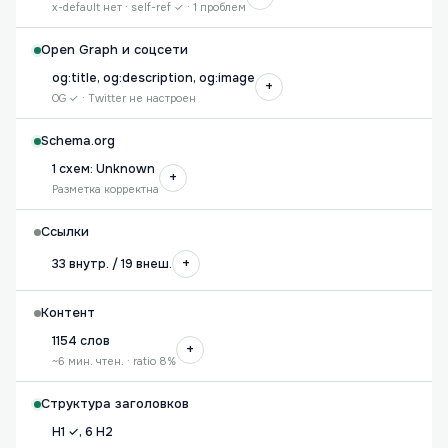
x-default нет · self-ref ✓ · 1 проблем
Open Graph и соцсети
og:title, og:description, og:image
+
OG ✓ · Twitter не настроен
Schema.org
1 схем: Unknown
+
Разметка корректна
Ссылки
+
33 внутр. / 19 внеш.
Контент
1154 слов
+
~6 мин. чтен. · ratio 8%
Структура заголовков
H1 ✓, 6 H2