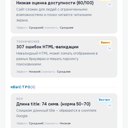
Низкая оценка доступности (60/100)
Сайт сложен для людей с ограниченными
возможностями и плохо читается читалками
экрана.
Эффект:
Средний
Сложность:
Средняя
ТЕХНИЧЕСКИЕ
Важно
307 ошибок HTML-валидации
Невалидный HTML может ломать отображение в
разных браузерах и мешать парсингу
поисковиками.
Эффект:
Низкий
Сложность:
Средняя
БЫСТРО
(
6
)
SEO
Быстро
Длина title: 74 симв. (норма 50–70)
Слишком длинный title — обрезается в сниппете
Google.
Эффект:
Средний
Сложность:
Низкая