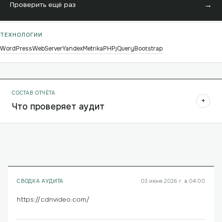
→
Проверить ещё раз
ТЕХНОЛОГИИ
WordPress
WebServer
YandexMetrika
PHP
jQuery
Bootstrap
СОСТАВ ОТЧЁТА
+
Что проверяет аудит
СВОДКА АУДИТА
03 июня 2026 г. в 04:00
https://cdnvideo.com/