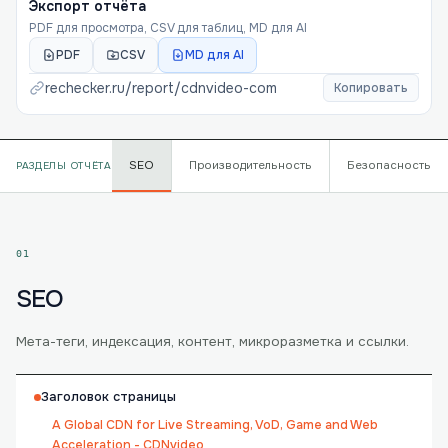
Экспорт отчёта
PDF для просмотра, CSV для таблиц, MD для AI
PDF
CSV
MD для AI
rechecker.ru/report/
cdnvideo-com
Копировать
SEO
Производительность
Безопасность
РАЗДЕЛЫ ОТЧЁТА
01
SEO
Мета-теги, индексация, контент, микроразметка и ссылки.
Заголовок страницы
A Global CDN for Live Streaming, VoD, Game and Web
Acceleration - CDNvideo