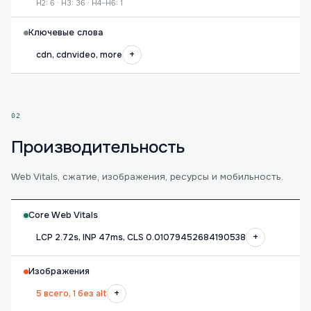
H2: 6 · H3: 36 · H4–H6: 1
Ключевые слова
+
cdn, cdnvideo, more
02
Производительность
Web Vitals, сжатие, изображения, ресурсы и мобильность.
Core Web Vitals
+
LCP 2.72s, INP 47ms, CLS 0.01079452684190538
Изображения
+
5 всего, 1 без alt