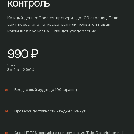
контроль
Каждый день reChecker проверит до
100
страниц. Если
сайт перестанет открываться или появится новая
критичная проблема — придёт уведомление.
990
₽
1 сайт
3 сайта —
2 790
₽
Ежедневный аудит до 100 страниц
01
Проверка доступности каждые 5 минут
02
Срок HTTPS-сертификата и изменения Title, Description и H1
03