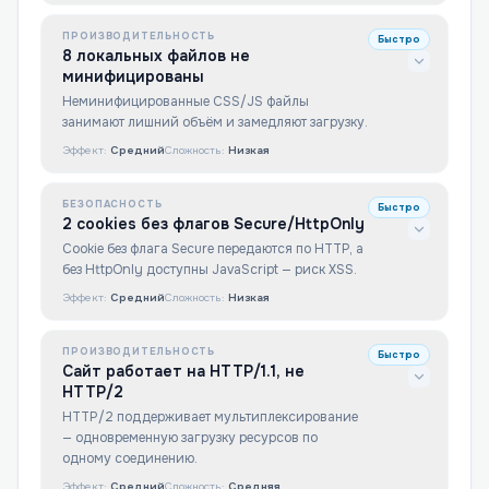
ПРОИЗВОДИТЕЛЬНОСТЬ
Быстро
8 локальных файлов не
минифицированы
Неминифицированные CSS/JS файлы
занимают лишний объём и замедляют загрузку.
Эффект:
Средний
Сложность:
Низкая
БЕЗОПАСНОСТЬ
Быстро
2 cookies без флагов Secure/HttpOnly
Cookie без флага Secure передаются по HTTP, а
без HttpOnly доступны JavaScript — риск XSS.
Эффект:
Средний
Сложность:
Низкая
ПРОИЗВОДИТЕЛЬНОСТЬ
Быстро
Сайт работает на HTTP/1.1, не
HTTP/2
HTTP/2 поддерживает мультиплексирование
— одновременную загрузку ресурсов по
одному соединению.
Эффект:
Средний
Сложность:
Средняя