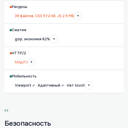
Ресурсы
+
39 файлов, CSS 572 KB, JS 2.5 MB
Сжатие
+
gzip, экономия 82%
HTTP/2
+
http/1.1
Мобильность
+
Viewport ✓ · Адаптивный ✓ · Нет touch
03
Безопасность