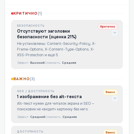
КРИТИЧНО
(
1
)
БЕЗОПАСНОСТЬ
Критично
Отсутствуют заголовки
безопасности (оценка 21%)
Не установлены: Content-Security-Policy, X-
Frame-Options, X-Content-Type-Options, X-
XSS-Protection и ещё 5.
Эффект:
Высокий
Сложность:
Средняя
ВАЖНО
(
3
)
SEO / ДОСТУПНОСТЬ
Важно
1 изображение без alt-текста
Alt-текст нужен для читалок экрана и SEO —
поисковик не «видит» картинку без него.
Эффект:
Средний
Сложность:
Средняя
ДОСТУПНОСТЬ
Важно