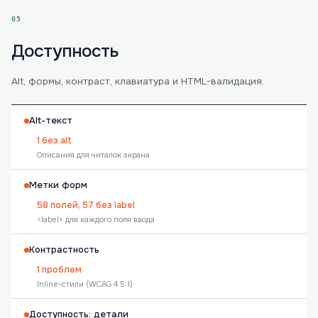
05
Доступность
Alt, формы, контраст, клавиатура и HTML-валидация.
Alt-текст
1 без alt
Описания для читалок экрана
Метки форм
58 полей, 57 без label
<label> для каждого поля ввода
Контрастность
1 проблем
Inline-стили (WCAG 4.5:1)
Доступность: детали