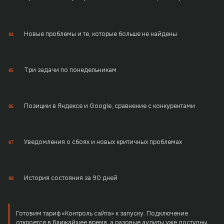
Новые проблемы и те, которые больше не найдены
04
Три задачи по понедельникам
05
Позиции в Яндексе и Google, сравнение с конкурентами
06
Уведомления о сбоях и новых критичных проблемах
07
История состояния за 90 дней
08
Готовим тариф «Контроль сайта» к запуску. Подключение
откроется в ближайшее время, а разовые аудиты уже доступны.