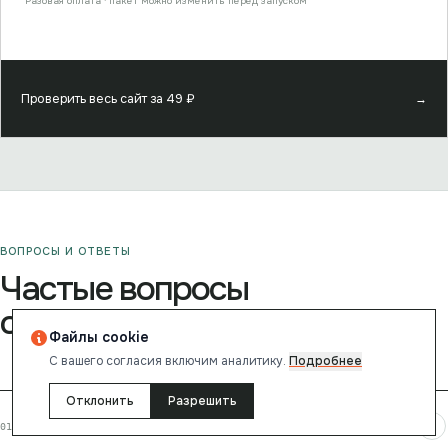
Разовая оплата · пакет можно изменить перед запуском
Проверить весь сайт за
49
₽
→
ВОПРОСЫ И ОТВЕТЫ
Частые вопросы
об этом отчёте
Файлы cookie
С вашего согласия включим аналитику.
Подробнее
Отклонить
Разрешить
+
Какой рейтинг у сайта cdnvideo.com?
01