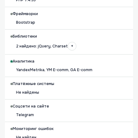
PHP 7.4.33
Фреймворки
Bootstrap
Библиотеки
+
2 найдено: jQuery, Charset
Аналитика
YandexMetrika, YM E-comm, GA E-comm
Платёжные системы
Не найдены
Соцсети на сайте
Telegram
Мониторинг ошибок
Не найден