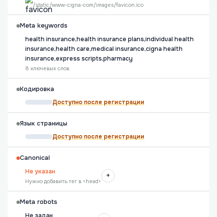
/static/www-cigna-com/images/favicon.ico
Meta keywords
health insurance,health insurance plans,individual health
insurance,health care,medical insurance,cigna health
insurance,express scripts,pharmacy
8 ключевых слов
Кодировка
Доступно после регистрации
Язык страницы
Доступно после регистрации
Canonical
Не указан
+
Нужно добавить тег в <head>
Meta robots
Не задан