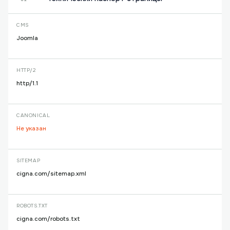
CMS
Joomla
HTTP/2
http/1.1
CANONICAL
Не указан
SITEMAP
cigna.com/sitemap.xml
ROBOTS.TXT
cigna.com/robots.txt