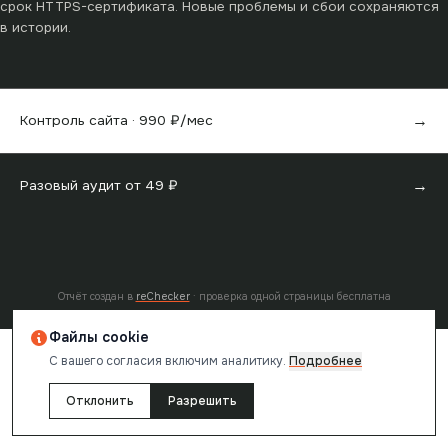
срок HTTPS-сертификата. Новые проблемы и сбои сохраняются
в истории.
→
Контроль сайта ·
990
₽/мес
→
Разовый аудит от
49
₽
Отчёт создан в
reChecker
· проверка одной страницы бесплатна
Файлы cookie
С вашего согласия включим аналитику.
Подробнее
Отклонить
Разрешить