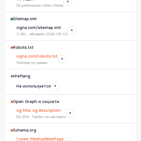
+
По умолчанию: index, follow
Sitemap.xml
cigna.com/sitemap.xml
+
3 URL · обновлён 2026-06-03
Robots.txt
cigna.com/robots.txt
+
Sitemap не указан
Hreflang
+
Не используется
Open Graph и соцсети
og:title, og:description
+
OG 35% · Twitter не настроен
Schema.org
1 схем: MedicalWebPage