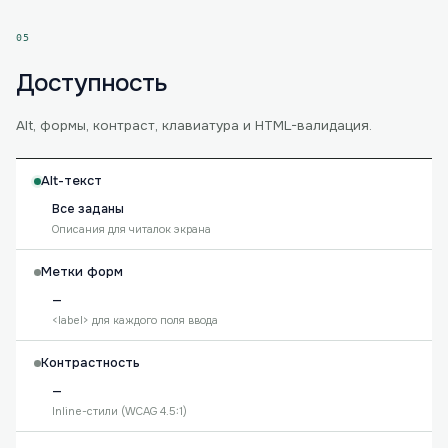
05
Доступность
Alt, формы, контраст, клавиатура и HTML-валидация.
Alt-текст
Все заданы
Описания для читалок экрана
Метки форм
—
<label> для каждого поля ввода
Контрастность
—
Inline-стили (WCAG 4.5:1)