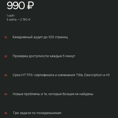
990
₽
1 сайт
3 сайта —
2 790
₽
Ежедневный аудит до 100 страниц
01
Проверка доступности каждые 5 минут
02
Срок HTTPS-сертификата и изменения Title, Description и H1
03
Новые проблемы и те, которые больше не найдены
04
Три задачи по понедельникам
05