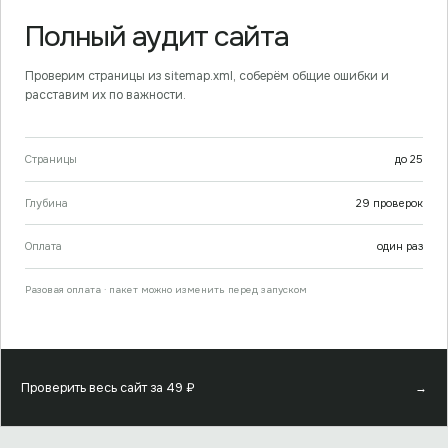
Полный аудит сайта
Проверим страницы из sitemap.xml, соберём общие ошибки и
расставим их по важности.
Страницы
до
25
Глубина
29
проверок
Оплата
один раз
Разовая оплата · пакет можно изменить перед запуском
Проверить весь сайт за
49
₽
→