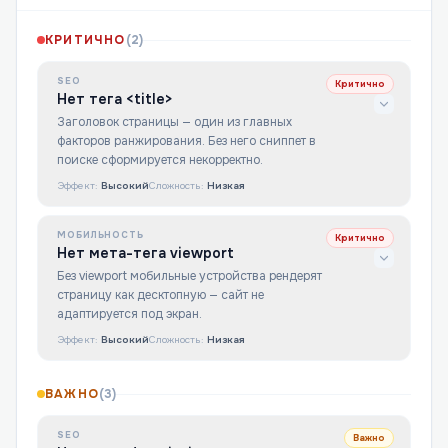
КРИТИЧНО
(
2
)
SEO
Критично
Нет тега <title>
Заголовок страницы — один из главных
факторов ранжирования. Без него сниппет в
поиске сформируется некорректно.
Эффект:
Высокий
Сложность:
Низкая
МОБИЛЬНОСТЬ
Критично
Нет мета-тега viewport
Без viewport мобильные устройства рендерят
страницу как десктопную — сайт не
адаптируется под экран.
Эффект:
Высокий
Сложность:
Низкая
ВАЖНО
(
3
)
SEO
Важно