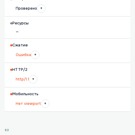
+
Проверено
Ресурсы
—
Сжатие
+
Ошибка
HTTP/2
+
http/1.1
Мобильность
+
Нет viewport
03