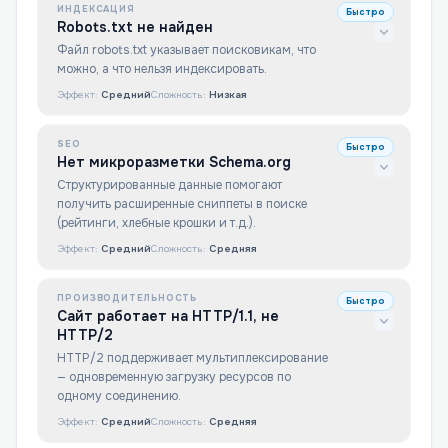
ИНДЕКСАЦИЯ
Быстро
Robots.txt не найден
Файл robots.txt указывает поисковикам, что
можно, а что нельзя индексировать.
Эффект:
Средний
Сложность:
Низкая
SEO
Быстро
Нет микроразметки Schema.org
Структурированные данные помогают
получить расширенные сниппеты в поиске
(рейтинги, хлебные крошки и т.д.).
Эффект:
Средний
Сложность:
Средняя
ПРОИЗВОДИТЕЛЬНОСТЬ
Быстро
Сайт работает на HTTP/1.1, не
HTTP/2
HTTP/2 поддерживает мультиплексирование
— одновременную загрузку ресурсов по
одному соединению.
Эффект:
Средний
Сложность:
Средняя