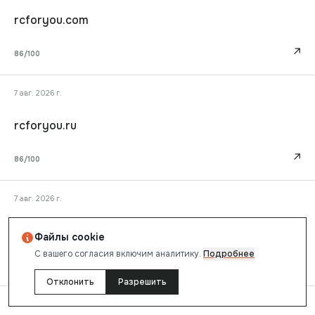
rcforyou.com
↗
86
/100
7 авг. 2026 г.
rcforyou.ru
↗
86
/100
7 авг. 2026 г.
xn--e1aqbcheh.xn--p1ai
Файлы cookie
С вашего согласия включим аналитику.
Подробнее
↗
80
/100
Отклонить
Разрешить
7 авг. 2026 г.