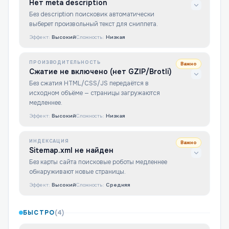
Нет meta description
Без description поисковик автоматически
выберет произвольный текст для сниппета.
Эффект:
Высокий
Сложность:
Низкая
ПРОИЗВОДИТЕЛЬНОСТЬ
Важно
Сжатие не включено (нет GZIP/Brotli)
Без сжатия HTML/CSS/JS передаётся в
исходном объёме — страницы загружаются
медленнее.
Эффект:
Высокий
Сложность:
Низкая
ИНДЕКСАЦИЯ
Важно
Sitemap.xml не найден
Без карты сайта поисковые роботы медленнее
обнаруживают новые страницы.
Эффект:
Высокий
Сложность:
Средняя
БЫСТРО
(
4
)