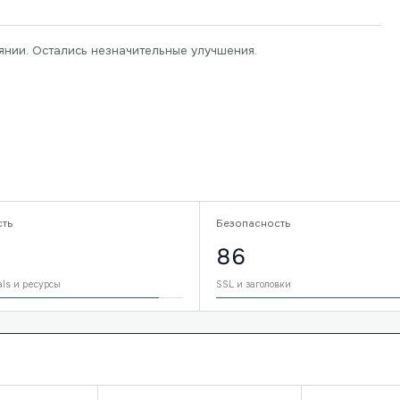
янии. Остались незначительные улучшения.
сть
Безопасность
86
als и ресурсы
SSL и заголовки