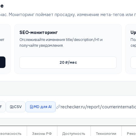
ше
час. Мониторинг поймает просадку, изменение мета-тегов или 
SEO-мониторинг
Up
чет
Отслеживайте изменения title/description/H1 и
По
получайте уведомления.
се
20
₽/мес
rechecker.ru/report/
courrierinternat
F
CSV
MD для AI
езопасность
Законы РФ
Доступность
Технологии
Реко