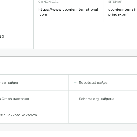
CANONICAL
SITEMAP
https://www.courrierinternational
courrierinterna
.com
p_index.xml
82%
map найден
Robots.txt найден
 Graph настроен
Schema.org найдена
смешанного контента