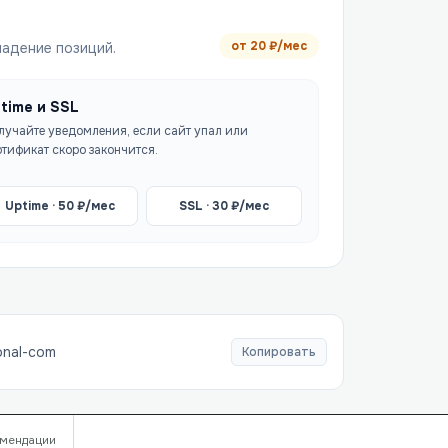
от
20
₽/мес
падение позиций.
time и SSL
лучайте уведомления, если сайт упал или
ртификат скоро закончится.
Uptime ·
50
₽/мес
SSL ·
30
₽/мес
ional-com
Копировать
мендации