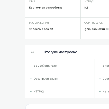
CMS
HTTP/2
Кастомная разработка
h2
ИЗОБРАЖЕНИЯ
COMPRESSION
12 всего, 1 без alt
gzip, экономия 
Что уже настроено
02
SSL действителен
Site
Description задан
Open
HTTP/2
Нет 