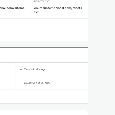
ROBOTS.TXT
tional.com/sitema
courrierinternational.com/robots.
txt
Canonical задан
Сжатие включено