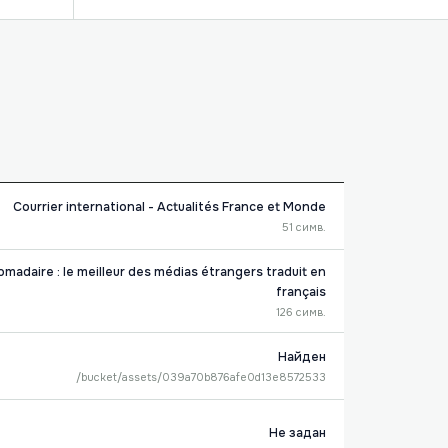
Courrier international - Actualités France et Monde
51 симв.
domadaire : le meilleur des médias étrangers traduit en
français
126 симв.
Найден
/bucket/assets/039a70b876afe0d13e8572533
Не задан