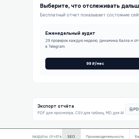
Выберите, что отслеживать даль
Бесплатный отчет показывает состояние сей
Еженедельный аудит
29 проверок каждую неделю, динамика балла и от
в Telegram.
99
₽/мес
Экспорт отчёта
PD
PDF для просмотра, CSV для таблиц, MD для AI
SEO
Производительность
Б
РАЗДЕЛЫ ОТЧЁТА