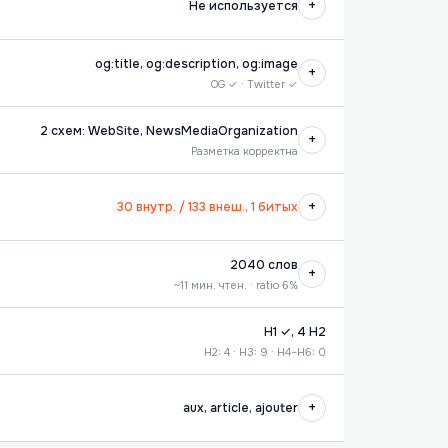
+
Не используется
og:title, og:description, og:image
+
OG ✓ · Twitter ✓
2 схем: WebSite, NewsMediaOrganization
+
Разметка корректна
+
30 внутр. / 133 внеш., 1 битых
2040 слов
+
~11 мин. чтен. · ratio 6%
H1 ✓, 4 H2
H2: 4 · H3: 9 · H4–H6: 0
+
aux, article, ajouter