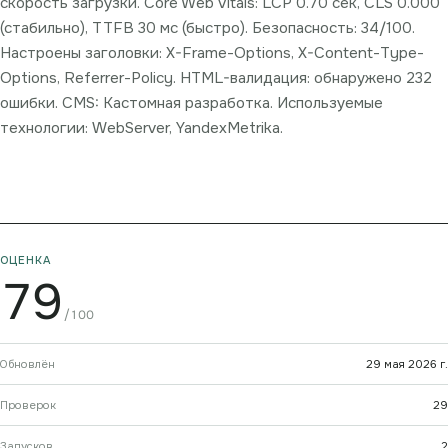
скорость загрузки. Core Web Vitals: LCP 0.70 сек, CLS 0.000
(стабильно), TTFB 30 мс (быстро). Безопасность: 34/100.
Настроены заголовки: X-Frame-Options, X-Content-Type-
Options, Referrer-Policy. HTML-валидация: обнаружено 232
ошибки. CMS: Кастомная разработка. Используемые
технологии: WebServer, YandexMetrika.
ОЦЕНКА
79
/100
Обновлён
29 мая 2026 г.
Проверок
29
Запусков
2