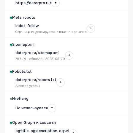
+
https://daterpro.ru/
Meta robots
index, follow
+
Страница индексируется в штатном режиме
Sitemap.xml
daterpro.ru/sitemap.xml
+
79 URL · обновлён 2026-05-29
Robots.txt
daterpro.ru/robots.txt
+
Sitemap указан
Hreflang
+
Не используется
Open Graph и соцсети
og:title, og:description, og:url