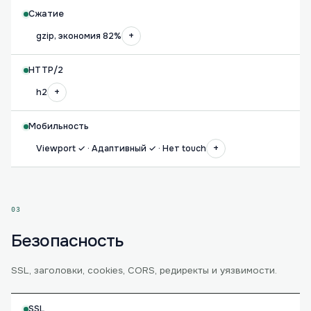
Сжатие
+
gzip, экономия 82%
HTTP/2
+
h2
Мобильность
+
Viewport ✓ · Адаптивный ✓ · Нет touch
03
Безопасность
SSL, заголовки, cookies, CORS, редиректы и уязвимости.
SSL