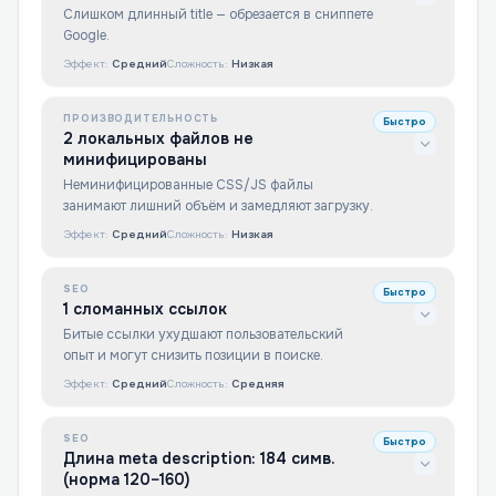
Слишком длинный title — обрезается в сниппете
Google.
Эффект:
Средний
Сложность:
Низкая
ПРОИЗВОДИТЕЛЬНОСТЬ
Быстро
2 локальных файлов не
минифицированы
Неминифицированные CSS/JS файлы
занимают лишний объём и замедляют загрузку.
Эффект:
Средний
Сложность:
Низкая
SEO
Быстро
1 сломанных ссылок
Битые ссылки ухудшают пользовательский
опыт и могут снизить позиции в поиске.
Эффект:
Средний
Сложность:
Средняя
SEO
Быстро
Длина meta description: 184 симв.
(норма 120–160)