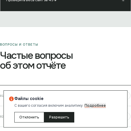
ВОПРОСЫ И ОТВЕТЫ
Частые вопросы
об этом отчёте
+
Какой рейтинг у сайта daterpro.ru?
01
Файлы cookie
С вашего согласия включим аналитику.
Подробнее
+
Безопасен ли сайт daterpro.ru?
02
Отклонить
Разрешить