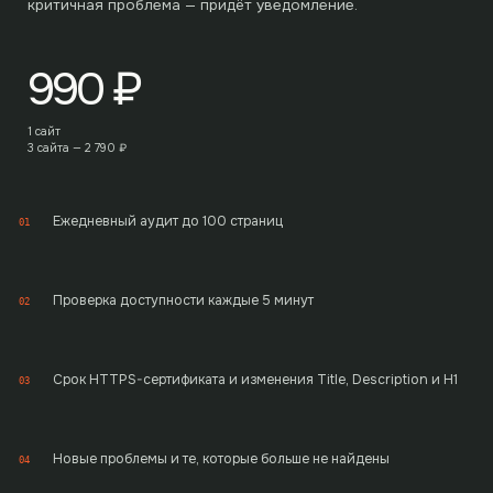
критичная проблема — придёт уведомление.
990
₽
1 сайт
3 сайта —
2 790
₽
Ежедневный аудит до 100 страниц
01
Проверка доступности каждые 5 минут
02
Срок HTTPS-сертификата и изменения Title, Description и H1
03
Новые проблемы и те, которые больше не найдены
04