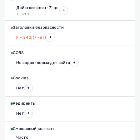
Действителен · 71 дн.
+
TLSv1.3
Заголовки безопасности
+
F — 34% (7 нет)
CORS
+
Не задан · норма для сайта
Cookies
+
Нет
Редиректы
+
Нет
Смешанный контент
Чисто