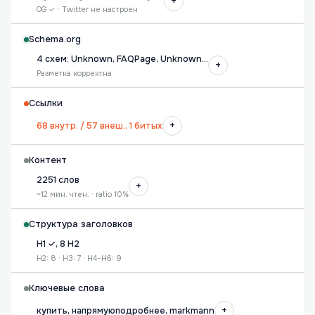
+
OG ✓ · Twitter не настроен
Schema.org
4 схем: Unknown, FAQPage, Unknown…
+
Разметка корректна
Ссылки
+
68 внутр. / 57 внеш., 1 битых
Контент
2251 слов
+
~12 мин. чтен. · ratio 10%
Структура заголовков
H1 ✓, 8 H2
H2: 8 · H3: 7 · H4–H6: 9
Ключевые слова
+
купить, напрямуюподробнее, markmann