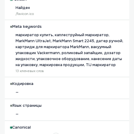
Найден
/favicon.ico
Meta keywords
маркиратор купить, каплеструйный маркиратор,
MarkMann UltraJet, MarkMann Smart 2245, датер ручной,
картридж для маркиратора MarkMann, вакуумный
упаковщик Vackermann, роликовый запайщик, дозатор
жидкости, упаковочное оборудование, нанесение даты
на упаковку, маркировка продукции, TIJ маркиратор
13 ключевых слов
Кодировка
—
Язык страницы
—
Canonical