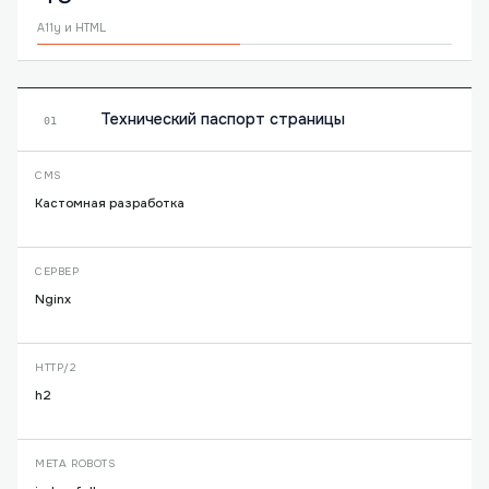
A11y и HTML
Технический паспорт страницы
01
CMS
Кастомная разработка
СЕРВЕР
Nginx
HTTP/2
h2
META ROBOTS