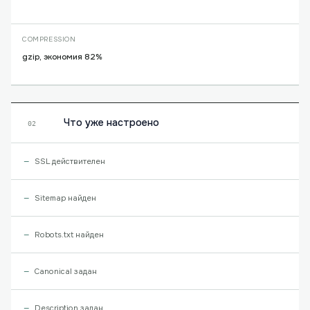
COMPRESSION
gzip, экономия 82%
Что уже настроено
02
SSL действителен
Sitemap найден
Robots.txt найден
Canonical задан
Description задан