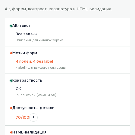
Alt, формы, контраст, клавиатура и HTML-валидация.
Alt-текст
Все заданы
Описания для читалок экрана
Метки форм
4 полей, 4 без label
<label> для каждого поля ввода
Контрастность
OK
Inline-стили (WCAG 4.5:1)
Доступность: детали
+
70/100
HTML-валидация