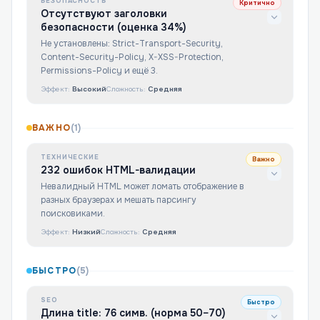
БЕЗОПАСНОСТЬ
Критично
Отсутствуют заголовки
безопасности (оценка 34%)
Не установлены: Strict-Transport-Security,
Content-Security-Policy, X-XSS-Protection,
Permissions-Policy и ещё 3.
Эффект:
Высокий
Сложность:
Средняя
ВАЖНО
(
1
)
ТЕХНИЧЕСКИЕ
Важно
232 ошибок HTML-валидации
Невалидный HTML может ломать отображение в
разных браузерах и мешать парсингу
поисковиками.
Эффект:
Низкий
Сложность:
Средняя
БЫСТРО
(
5
)
SEO
Быстро
Длина title: 76 симв. (норма 50–70)