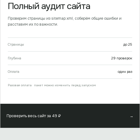
Полный аудит сайта
Проверим страницы из sitemap.xml, соберём общие ошибки и
расставим их по важности.
Страницы
до
25
Глубина
29
проверок
Оплата
один раз
Разовая оплата · пакет можно изменить перед запуском
Проверить весь сайт за
49
₽
→