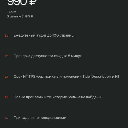
990
₽
1 сайт
3 сайта —
2 790
₽
Ежедневный аудит до 100 страниц
01
Проверка доступности каждые 5 минут
02
Срок HTTPS-сертификата и изменения Title, Description и H1
03
Новые проблемы и те, которые больше не найдены
04
Три задачи по понедельникам
05