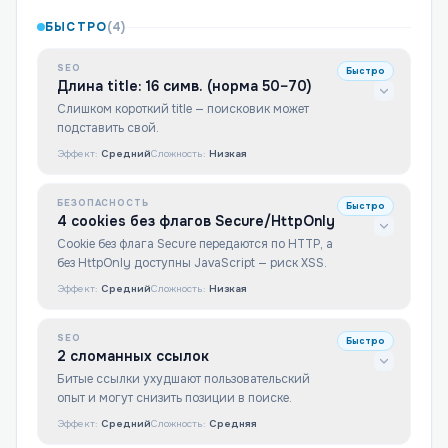
БЫСТРО
(
4
)
SEO
Быстро
Длина title: 16 симв. (норма 50–70)
Слишком короткий title — поисковик может
подставить свой.
Эффект:
Средний
Сложность:
Низкая
БЕЗОПАСНОСТЬ
Быстро
4 cookies без флагов Secure/HttpOnly
Cookie без флага Secure передаются по HTTP, а
без HttpOnly доступны JavaScript — риск XSS.
Эффект:
Средний
Сложность:
Низкая
SEO
Быстро
2 сломанных ссылок
Битые ссылки ухудшают пользовательский
опыт и могут снизить позиции в поиске.
Эффект:
Средний
Сложность:
Средняя