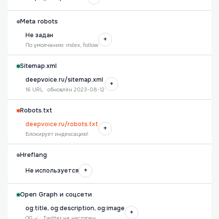
Meta robots
Не задан
+
По умолчанию: index, follow
Sitemap.xml
deepvoice.ru/sitemap.xml
+
16 URL · обновлён 2023-08-12
Robots.txt
deepvoice.ru/robots.txt
+
Блокирует индексацию!
Hreflang
+
Не используется
Open Graph и соцсети
og:title, og:description, og:image
+
OG ✓ · Twitter не настроен