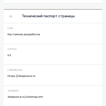
Технический паспорт страницы
01
CMS
Кастомная разработка
HTTP/2
h2
CANONICAL
https://deepvoice.ru
SITEMAP
deepvoice.ru/sitemap.xml