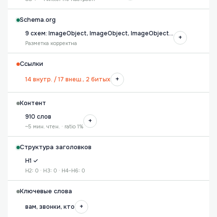
Schema.org
9 схем: ImageObject, ImageObject, ImageObject…
+
Разметка корректна
Ссылки
+
14 внутр. / 17 внеш., 2 битых
Контент
910 слов
+
~5 мин. чтен. · ratio 1%
Структура заголовков
H1 ✓
H2: 0 · H3: 0 · H4–H6: 0
Ключевые слова
+
вам, звонки, кто