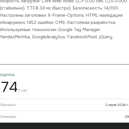
скорость загрузки. Core Web Vitals: LCP 0.00 сек, CLS 0.000
(стабильно), TTFB 34 мс (быстро). Безопасность: 14/100.
Настроены заголовки: X-Frame-Options. HTML-валидация:
обнаружено 1452 ошибки. CMS: Кастомная разработка.
Используемые технологии: Google Tag Manager,
YandexMetrika, GoogleAnalytics, FacebookPixel, jQuery.
ОЦЕНКА
74
/100
Обновлён
2 июня 2026 г.
Проверок
29