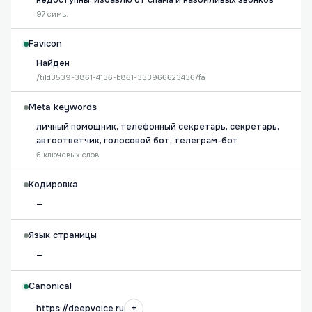
недоступны, избавлю от спама и назойливых звонков
97 симв.
Favicon
Найден
/tild3539-3861-4136-b861-333966623436/fa
Meta keywords
личный помощник, телефонный секретарь, секретарь,
автоответчик, голосовой бот, телеграм-бот
6 ключевых слов
Кодировка
—
Язык страницы
—
Canonical
+
https://deepvoice.ru