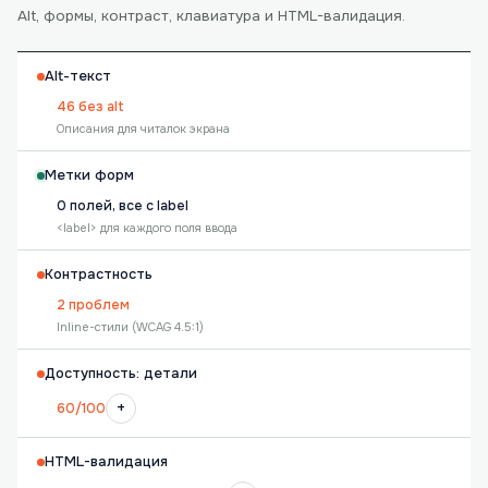
Alt, формы, контраст, клавиатура и HTML-валидация.
Alt-текст
46 без alt
Описания для читалок экрана
Метки форм
0 полей, все с label
<label> для каждого поля ввода
Контрастность
2 проблем
Inline-стили (WCAG 4.5:1)
Доступность: детали
+
60/100
HTML-валидация