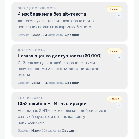
SEO / ДОСТУПНОСТЬ
Важно
4 изображения без alt-текста
Alt-текст нужен для читалок экрана и SEO —
поисковик не «видит» картинку без него.
Эффект:
Средний
Сложность:
Средняя
ДОСТУПНОСТЬ
Важно
Низкая оценка доступности (60/100)
Сайт сложен для людей с ограниченными
возможностями и плохо читается читалками
экрана.
Эффект:
Средний
Сложность:
Средняя
ТЕХНИЧЕСКИЕ
Важно
1452 ошибок HTML-валидации
Невалидный HTML может ломать отображение в
разных браузерах и мешать парсингу
поисковиками.
Эффект:
Низкий
Сложность:
Средняя