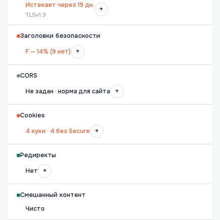
Истекает через 19 дн.
+
TLSv1.3
Заголовки безопасности
+
F — 14% (9 нет)
CORS
+
Не задан · норма для сайта
Cookies
+
4 куки · 4 без Secure
Редиректы
+
Нет
Смешанный контент
Чисто