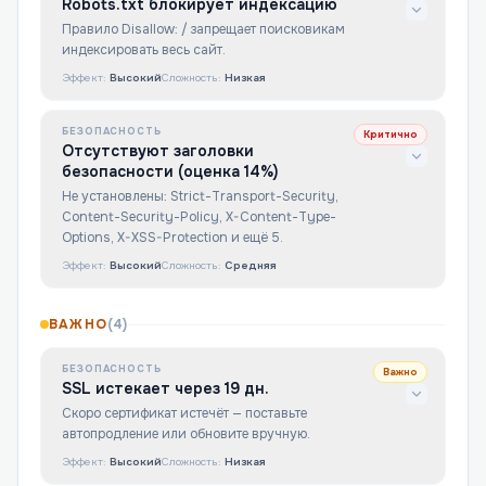
Robots.txt блокирует индексацию
Правило Disallow: / запрещает поисковикам
индексировать весь сайт.
Эффект:
Высокий
Сложность:
Низкая
БЕЗОПАСНОСТЬ
Критично
Отсутствуют заголовки
безопасности (оценка 14%)
Не установлены: Strict-Transport-Security,
Content-Security-Policy, X-Content-Type-
Options, X-XSS-Protection и ещё 5.
Эффект:
Высокий
Сложность:
Средняя
ВАЖНО
(
4
)
БЕЗОПАСНОСТЬ
Важно
SSL истекает через 19 дн.
Скоро сертификат истечёт — поставьте
автопродление или обновите вручную.
Эффект:
Высокий
Сложность:
Низкая