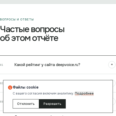
ВОПРОСЫ И ОТВЕТЫ
Частые вопросы
об этом отчёте
+
Какой рейтинг у сайта deepvoice.ru?
01
+
Безопасен ли сайт deepvoice.ru?
02
Файлы cookie
С вашего согласия включим аналитику.
Подробнее
+
Насколько быстро загружается deepvoice.ru?
03
Отклонить
Разрешить