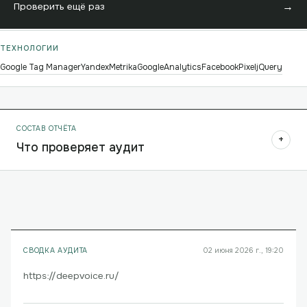
→
Проверить ещё раз
ТЕХНОЛОГИИ
Google Tag Manager
YandexMetrika
GoogleAnalytics
FacebookPixel
jQuery
СОСТАВ ОТЧЁТА
+
Что проверяет аудит
СВОДКА АУДИТА
02 июня 2026 г., 19:20
https://deepvoice.ru/