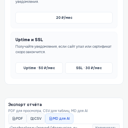
уведомления.
20
₽/мес
Uptime и SSL
Получайте уведомления, если сайт упал или сертификат
скоро закончится.
Uptime ·
50
₽/мес
SSL ·
30
₽/мес
Экспорт отчёта
PDF для просмотра, CSV для таблиц, MD для AI
PDF
CSV
MD для AI