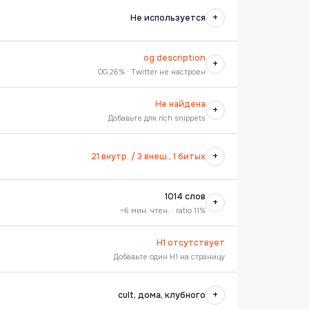
+
Не используется
og:description
+
OG 26% · Twitter не настроен
Не найдена
+
Добавьте для rich snippets
+
21 внутр. / 3 внеш., 1 битых
1014 слов
+
~6 мин. чтен. · ratio 11%
H1 отсутствует
Добавьте один H1 на страницу
+
cult, дома, клубного