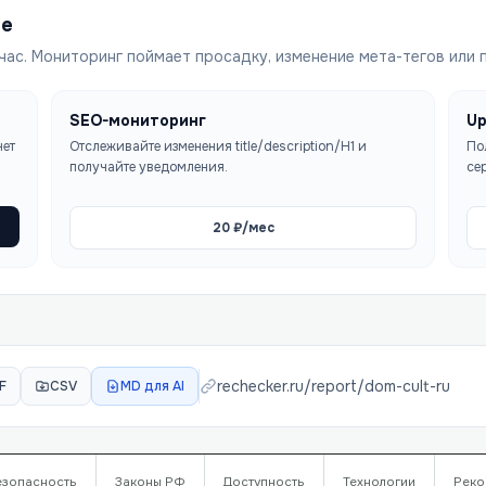
ше
час. Мониторинг поймает просадку, изменение мета-тегов или 
SEO-мониторинг
Up
чет
Отслеживайте изменения title/description/H1 и
По
получайте уведомления.
се
20
₽/мес
rechecker.ru/report/
dom-cult-ru
F
CSV
MD для AI
езопасность
Законы РФ
Доступность
Технологии
Реко