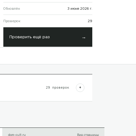
Обновлён
3 июня 2026 г.
Проверок
29
→
Проверить ещё раз
+
29
проверок
dom-cult.ru
Вид страницы