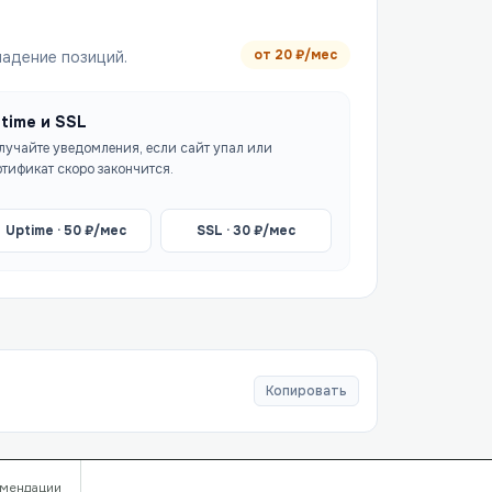
от
20
₽/мес
падение позиций.
time и SSL
лучайте уведомления, если сайт упал или
ртификат скоро закончится.
Uptime ·
50
₽/мес
SSL ·
30
₽/мес
Копировать
мендации