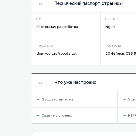
Технический паспорт страницы
01
CMS
СЕРВЕР
Кастомная разработка
Nginx
ROBOTS.TXT
РЕСУРСЫ
dom-cult.ru/robots.txt
20 файлов, CSS 1
Что уже настроено
02
SSL действителен
Site
Сжатие включено
HTT