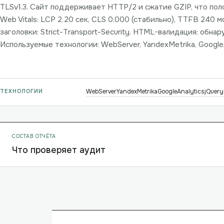
TLSv1.3. Сайт поддерживает HTTP/2 и сжатие GZIP, что пол
Web Vitals: LCP 2.20 сек, CLS 0.000 (стабильно), TTFB 240 м
заголовки: Strict-Transport-Security. HTML-валидация: обна
Используемые технологии: WebServer, YandexMetrika, GoogleAn
ТЕХНОЛОГИИ
WebServer
YandexMetrika
GoogleAnalytics
jQuery
СОСТАВ ОТЧЁТА
Что проверяет аудит