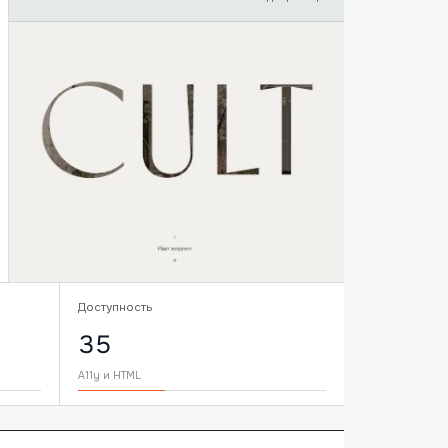
Доступность
35
A11y и HTML