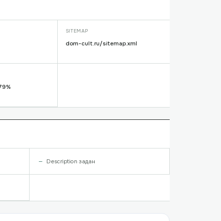
SITEMAP
dom-cult.ru/sitemap.xml
 79%
Description задан