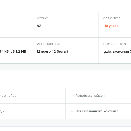
HTTP/2
CANONICAL
h2
Не указан
ИЗОБРАЖЕНИЯ
COMPRESSION
54 KB, JS 1.2 MB
12 всего, 12 без alt
gzip, экономия
map найден
Robots.txt найден
P/2
Нет смешанного контента