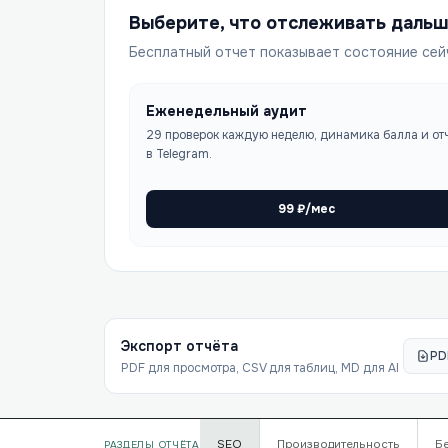
Выберите, что отслеживать даль
Бесплатный отчет показывает состояние сей
Еженедельный аудит
29 проверок каждую неделю, динамика балла и от
в Telegram.
99
₽/мес
Экспорт отчёта
PD
PDF для просмотра, CSV для таблиц, MD для AI
SEO
Производительность
Б
РАЗДЕЛЫ ОТЧЁТА