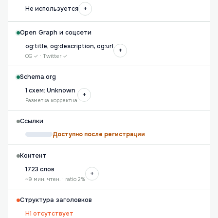
+
Не используется
Open Graph и соцсети
og:title, og:description, og:url
+
OG ✓ · Twitter ✓
Schema.org
1 схем: Unknown
+
Разметка корректна
Ссылки
Доступно после регистрации
Контент
1723 слов
+
~9 мин. чтен. · ratio 2%
Структура заголовков
H1 отсутствует