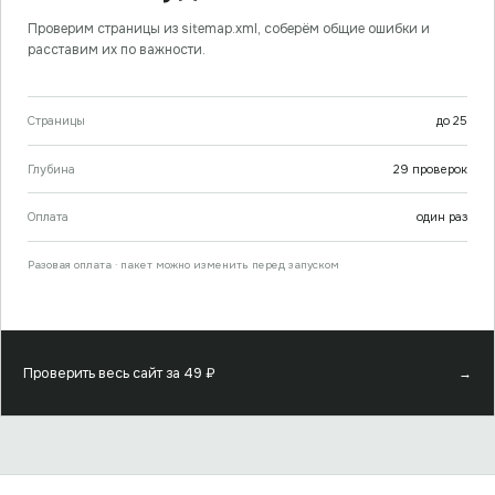
Проверим страницы из sitemap.xml, соберём общие ошибки и
расставим их по важности.
Страницы
до
25
Глубина
29
проверок
Оплата
один раз
Разовая оплата · пакет можно изменить перед запуском
Проверить весь сайт за
49
₽
→