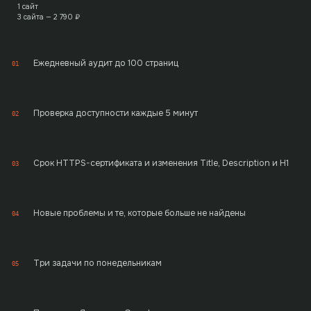
1 сайт
3 сайта —
2 790
₽
Ежедневный аудит до 100 страниц
01
Проверка доступности каждые 5 минут
02
Срок HTTPS-сертификата и изменения Title, Description и H1
03
Новые проблемы и те, которые больше не найдены
04
Три задачи по понедельникам
05