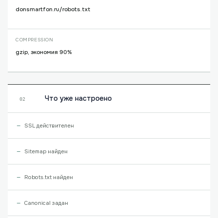
donsmartfon.ru/robots.txt
COMPRESSION
gzip, экономия 90%
Что уже настроено
02
SSL действителен
Sitemap найден
Robots.txt найден
Canonical задан