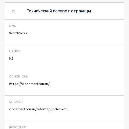
Технический паспорт страницы
01
CMS
WordPress
HTTP/2
h2
CANONICAL
https://donsmartfon.ru/
SITEMAP
donsmartfon.ru/sitemap_index.xml
ROBOTS.TXT