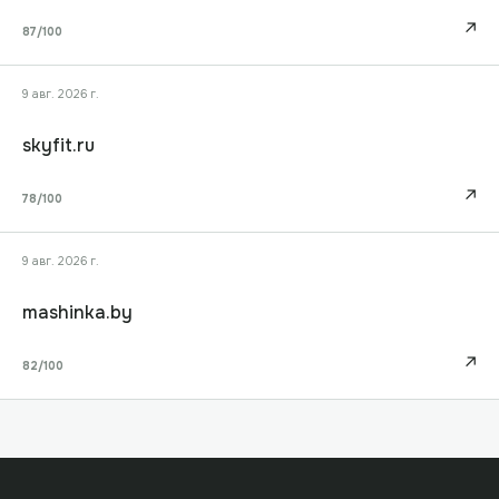
↗
87
/100
9 авг. 2026 г.
skyfit.ru
↗
78
/100
9 авг. 2026 г.
mashinka.by
↗
82
/100