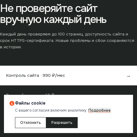
Не проверяйте сайт
вручную каждый день
Каждый день проверяем до
100
страниц, доступность сайта и
срок HTTPS-сертификата. Новые проблемы и сбои сохраняются
в истории.
→
Контроль сайта ·
990
₽/мес
→
Разовый аудит от
49
₽
Файлы cookie
С вашего согласия включим аналитику.
Подробнее
Отклонить
Разрешить
Отчёт создан в
reChecker
· проверка одной страницы бесплатна