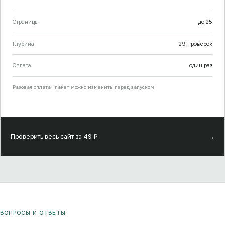
Страницы
до
25
Глубина
29
проверок
Оплата
один раз
Разовая оплата · пакет можно изменить перед запуском
Проверить весь сайт за
49
₽
→
ВОПРОСЫ И ОТВЕТЫ