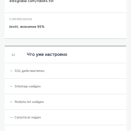
edisglobal.com/robots.txt
COMPRESSION
brotli, экономия 95%
Что уже настроено
02
SSL действителен
Sitemap найден
Robots.txt найден
Canonical задан