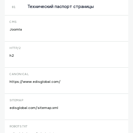
Технический паспорт страницы
01
CMS
Joomla
HTTP/2
h2
CANONICAL
https://www.edisglobal.com/
SITEMAP
edisglobal.com/sitemap.xml
ROBOTS.TXT