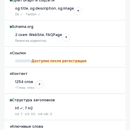
Open Graph и соцсети
og:title, og:description, og:image
+
OG ✓ · Twitter ✓
Schema.org
2 схем: WebSite, FAQPage
+
Разметка корректна
Ссылки
Доступно после регистрации
Контент
1254 слов
+
~7 мин. чтен.
Структура заголовков
H1 ✓, 7 H2
H2: 7 · H3: 50 · H4–H6: 0
Ключевые слова