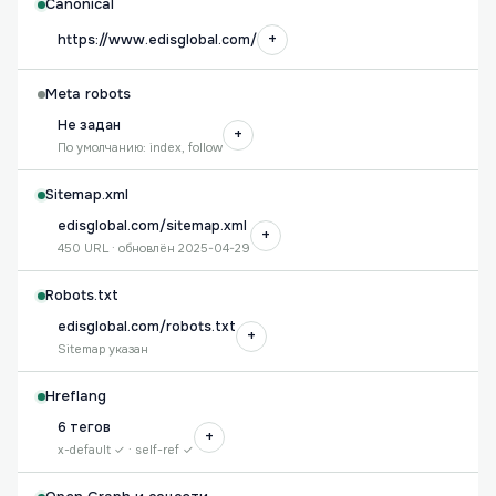
Canonical
+
https://www.edisglobal.com/
Meta robots
Не задан
+
По умолчанию: index, follow
Sitemap.xml
edisglobal.com/sitemap.xml
+
450 URL · обновлён 2025-04-29
Robots.txt
edisglobal.com/robots.txt
+
Sitemap указан
Hreflang
6 тегов
+
x-default ✓ · self-ref ✓