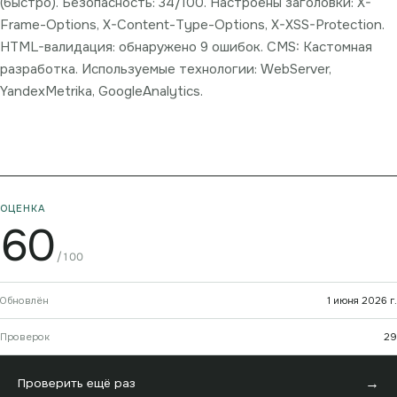
(быстро). Безопасность: 34/100. Настроены заголовки: X-
Frame-Options, X-Content-Type-Options, X-XSS-Protection.
HTML-валидация: обнаружено 9 ошибок. CMS: Кастомная
разработка. Используемые технологии: WebServer,
YandexMetrika, GoogleAnalytics.
ОЦЕНКА
60
/100
Обновлён
1 июня 2026 г.
Проверок
29
→
Проверить ещё раз