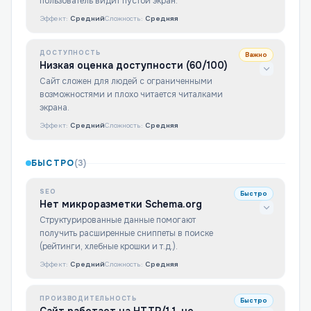
пользователь видит пустой экран.
Эффект:
Средний
Сложность:
Средняя
ДОСТУПНОСТЬ
Важно
Низкая оценка доступности (60/100)
Сайт сложен для людей с ограниченными
возможностями и плохо читается читалками
экрана.
Эффект:
Средний
Сложность:
Средняя
БЫСТРО
(
3
)
SEO
Быстро
Нет микроразметки Schema.org
Структурированные данные помогают
получить расширенные сниппеты в поиске
(рейтинги, хлебные крошки и т.д.).
Эффект:
Средний
Сложность:
Средняя
ПРОИЗВОДИТЕЛЬНОСТЬ
Быстро