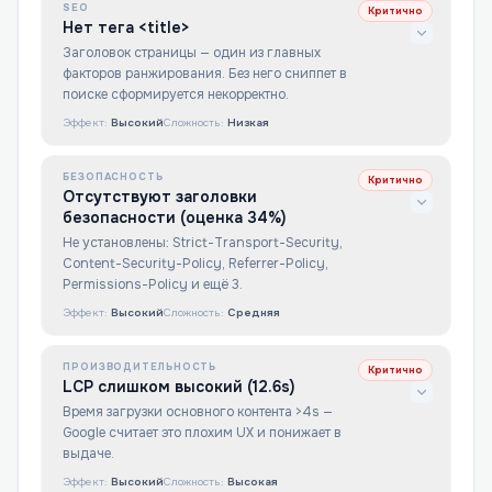
SEO
Критично
Нет тега <title>
Заголовок страницы — один из главных
факторов ранжирования. Без него сниппет в
поиске сформируется некорректно.
Эффект:
Высокий
Сложность:
Низкая
БЕЗОПАСНОСТЬ
Критично
Отсутствуют заголовки
безопасности (оценка 34%)
Не установлены: Strict-Transport-Security,
Content-Security-Policy, Referrer-Policy,
Permissions-Policy и ещё 3.
Эффект:
Высокий
Сложность:
Средняя
ПРОИЗВОДИТЕЛЬНОСТЬ
Критично
LCP слишком высокий (12.6s)
Время загрузки основного контента >4s —
Google считает это плохим UX и понижает в
выдаче.
Эффект:
Высокий
Сложность:
Высокая