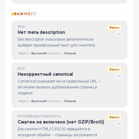
ВАЖНО
(
7
)
SEO
Важно
Нет meta description
Без description поисковик автоматически
выберет произвольный текст для сниппета.
Эффект:
Высокий
Сложность:
Низкая
SEO
Важно
Некорректный canonical
Canonical указывает не на правильный URL —
это может вызвать дублирование страниц в
индексе.
Эффект:
Высокий
Сложность:
Низкая
ПРОИЗВОДИТЕЛЬНОСТЬ
Важно
Сжатие не включено (нет GZIP/Brotli)
Без сжатия HTML/CSS/JS передаётся в
исходном объёме — страницы загружаются