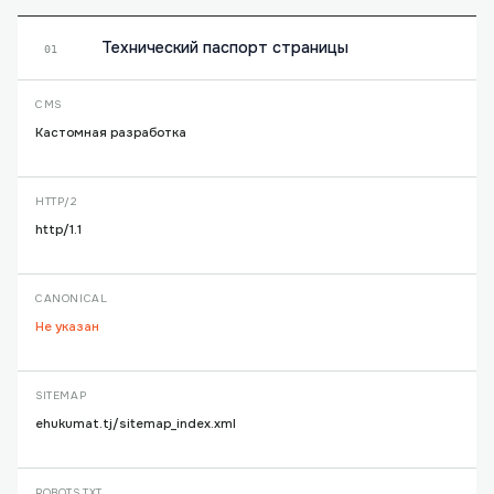
Технический паспорт страницы
01
CMS
Кастомная разработка
HTTP/2
http/1.1
CANONICAL
Не указан
SITEMAP
ehukumat.tj/sitemap_index.xml
ROBOTS.TXT