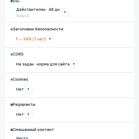
SSL
Действителен · 48 дн.
+
TLSv1.3
Заголовки безопасности
+
F — 34% (7 нет)
CORS
+
Не задан · норма для сайта
Cookies
+
Нет
Редиректы
+
Нет
Смешанный контент
Чисто