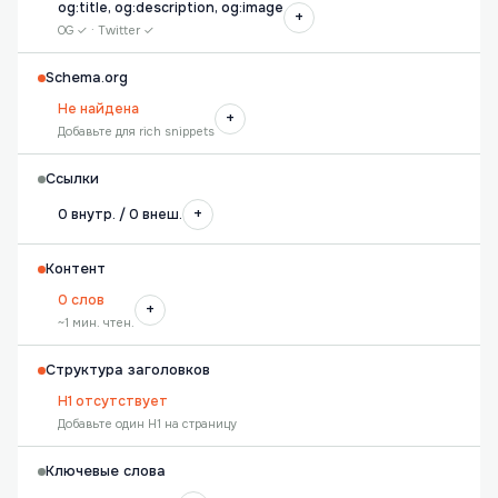
og:title, og:description, og:image
+
OG ✓ · Twitter ✓
Schema.org
Не найдена
+
Добавьте для rich snippets
Ссылки
+
0 внутр. / 0 внеш.
Контент
0 слов
+
~1 мин. чтен.
Структура заголовков
H1 отсутствует
Добавьте один H1 на страницу
Ключевые слова