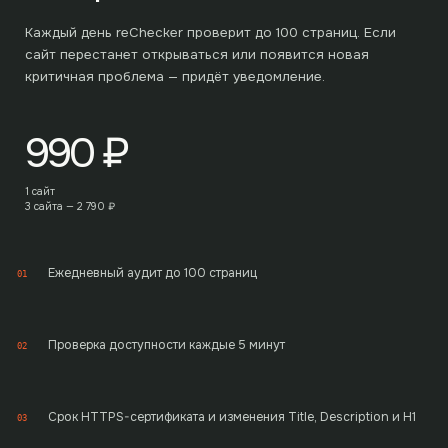
Каждый день reChecker проверит до
100
страниц. Если
сайт перестанет открываться или появится новая
критичная проблема — придёт уведомление.
990
₽
1 сайт
3 сайта —
2 790
₽
Ежедневный аудит до 100 страниц
01
Проверка доступности каждые 5 минут
02
Срок HTTPS-сертификата и изменения Title, Description и H1
03