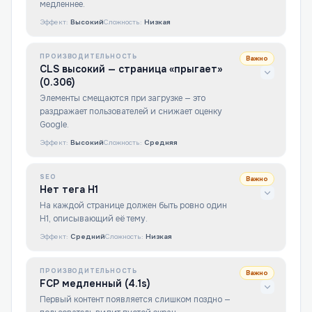
медленнее.
Эффект:
Высокий
Сложность:
Низкая
ПРОИЗВОДИТЕЛЬНОСТЬ
Важно
CLS высокий — страница «прыгает»
(0.306)
Элементы смещаются при загрузке — это
раздражает пользователей и снижает оценку
Google.
Эффект:
Высокий
Сложность:
Средняя
SEO
Важно
Нет тега H1
На каждой странице должен быть ровно один
H1, описывающий её тему.
Эффект:
Средний
Сложность:
Низкая
ПРОИЗВОДИТЕЛЬНОСТЬ
Важно
FCP медленный (4.1s)
Первый контент появляется слишком поздно —