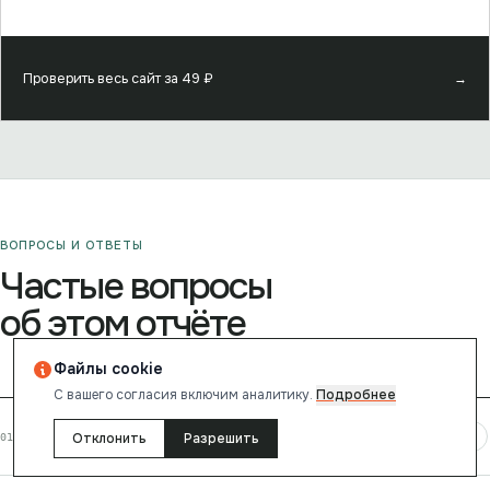
Проверить весь сайт за
49
₽
→
ВОПРОСЫ И ОТВЕТЫ
Частые вопросы
об этом отчёте
Файлы cookie
С вашего согласия включим аналитику.
Подробнее
+
Какой рейтинг у сайта ehukumat.tj?
Отклонить
Разрешить
01