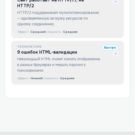
Сайт работает на HTTP/1.1, не
HTTP/2
HTTP/2 поддерживает мультиплексирование
— одновременную загрузку ресурсов по
одному соединению.
Эффект:
Средний
Сложность:
Средняя
ТЕХНИЧЕСКИЕ
Быстро
9 ошибок HTML-валидации
Невалидный HTML может ломать отображение
в разных браузерах и мешать парсингу
поисковиками.
Эффект:
Низкий
Сложность:
Средняя