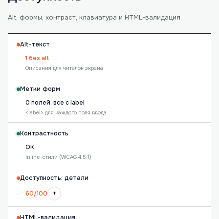
Alt, формы, контраст, клавиатура и HTML-валидация.
Alt-текст
1 без alt
Описания для читалок экрана
Метки форм
0 полей, все с label
<label> для каждого поля ввода
Контрастность
OK
Inline-стили (WCAG 4.5:1)
Доступность: детали
+
60/100
HTML-валидация