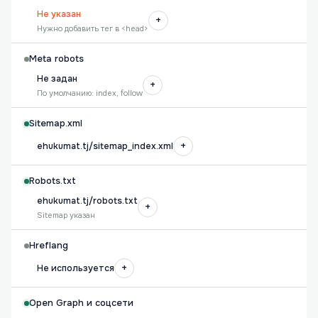
Не указан
+
Нужно добавить тег в <head>
Meta robots
Не задан
+
По умолчанию: index, follow
Sitemap.xml
+
ehukumat.tj/sitemap_index.xml
Robots.txt
ehukumat.tj/robots.txt
+
Sitemap указан
Hreflang
+
Не используется
Open Graph и соцсети