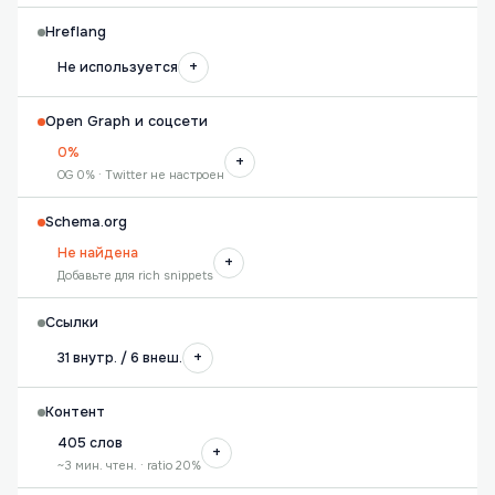
Hreflang
+
Не используется
Open Graph и соцсети
0%
+
OG 0% · Twitter не настроен
Schema.org
Не найдена
+
Добавьте для rich snippets
Ссылки
+
31 внутр. / 6 внеш.
Контент
405 слов
+
~3 мин. чтен. · ratio 20%