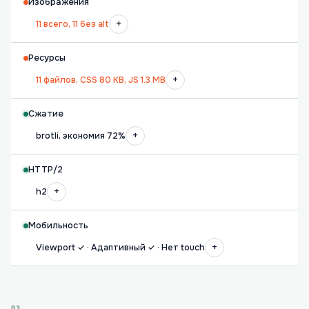
Изображения
+
11 всего, 11 без alt
Ресурсы
+
11 файлов, CSS 80 KB, JS 1.3 MB
Сжатие
+
brotli, экономия 72%
HTTP/2
+
h2
Мобильность
+
Viewport ✓ · Адаптивный ✓ · Нет touch
03