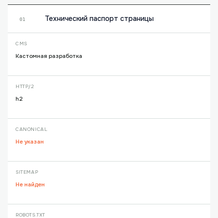
Технический паспорт страницы
01
CMS
Кастомная разработка
HTTP/2
h2
CANONICAL
Не указан
SITEMAP
Не найден
ROBOTS.TXT