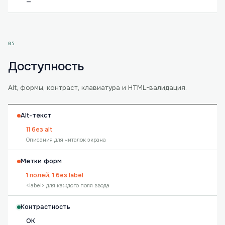
—
05
Доступность
Alt, формы, контраст, клавиатура и HTML-валидация.
Alt-текст
11 без alt
Описания для читалок экрана
Метки форм
1 полей, 1 без label
<label> для каждого поля ввода
Контрастность
OK