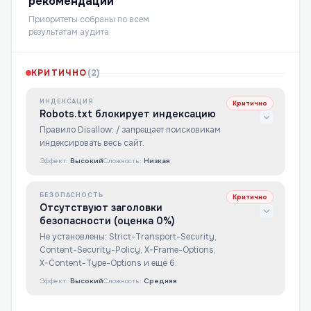
рекомендации
Приоритеты собраны по всем
результатам аудита
КРИТИЧНО
(
2
)
ИНДЕКСАЦИЯ
Критично
Robots.txt блокирует индексацию
Правило Disallow: / запрещает поисковикам
индексировать весь сайт.
Эффект:
Высокий
Сложность:
Низкая
БЕЗОПАСНОСТЬ
Критично
Отсутствуют заголовки
безопасности (оценка 0%)
Не установлены: Strict-Transport-Security,
Content-Security-Policy, X-Frame-Options,
X-Content-Type-Options и ещё 6.
Эффект:
Высокий
Сложность:
Средняя