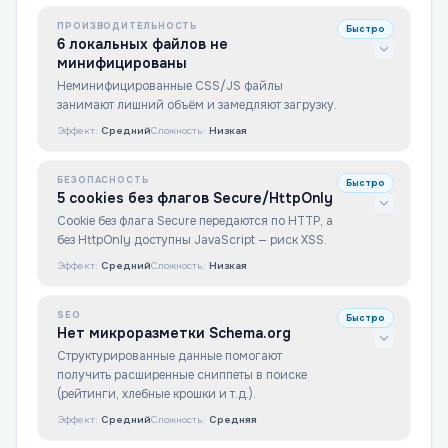
ПРОИЗВОДИТЕЛЬНОСТЬ
Быстро
6 локальных файлов не
минифицированы
Неминифицированные CSS/JS файлы
занимают лишний объём и замедляют загрузку.
Эффект:
Средний
Сложность:
Низкая
БЕЗОПАСНОСТЬ
Быстро
5 cookies без флагов Secure/HttpOnly
Cookie без флага Secure передаются по HTTP, а
без HttpOnly доступны JavaScript — риск XSS.
Эффект:
Средний
Сложность:
Низкая
SEO
Быстро
Нет микроразметки Schema.org
Структурированные данные помогают
получить расширенные сниппеты в поиске
(рейтинги, хлебные крошки и т.д.).
Эффект:
Средний
Сложность:
Средняя