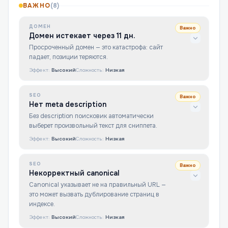
ВАЖНО
(
8
)
ДОМЕН
Важно
Домен истекает через 11 дн.
Просроченный домен — это катастрофа: сайт
падает, позиции теряются.
Эффект:
Высокий
Сложность:
Низкая
SEO
Важно
Нет meta description
Без description поисковик автоматически
выберет произвольный текст для сниппета.
Эффект:
Высокий
Сложность:
Низкая
SEO
Важно
Некорректный canonical
Canonical указывает не на правильный URL —
это может вызвать дублирование страниц в
индексе.
Эффект:
Высокий
Сложность:
Низкая