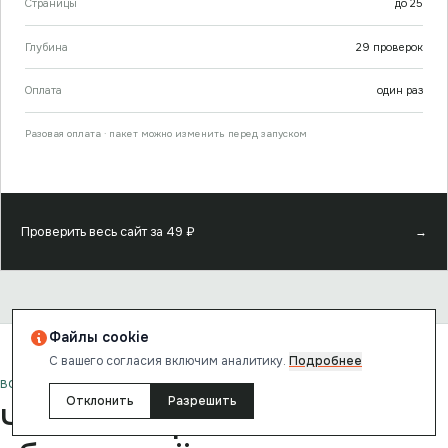
Страницы
до
25
Глубина
29
проверок
Оплата
один раз
Разовая оплата · пакет можно изменить перед запуском
Проверить весь сайт за
49
₽
→
Файлы cookie
С вашего согласия включим аналитику.
Подробнее
ВОПРОСЫ И ОТВЕТЫ
Отклонить
Разрешить
Частые вопросы