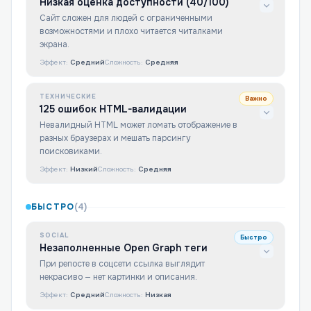
Низкая оценка доступности (40/100)
Сайт сложен для людей с ограниченными
возможностями и плохо читается читалками
экрана.
Эффект:
Средний
Сложность:
Средняя
ТЕХНИЧЕСКИЕ
Важно
125 ошибок HTML-валидации
Невалидный HTML может ломать отображение в
разных браузерах и мешать парсингу
поисковиками.
Эффект:
Низкий
Сложность:
Средняя
БЫСТРО
(
4
)
SOCIAL
Быстро
Незаполненные Open Graph теги
При репосте в соцсети ссылка выглядит
некрасиво — нет картинки и описания.
Эффект:
Средний
Сложность:
Низкая