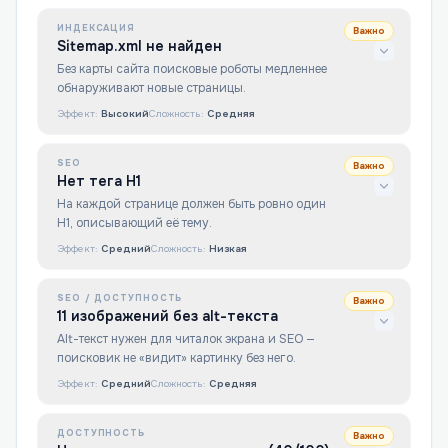
ИНДЕКСАЦИЯ
Важно
Sitemap.xml не найден
Без карты сайта поисковые роботы медленнее
обнаруживают новые страницы.
Эффект:
Высокий
Сложность:
Средняя
SEO
Важно
Нет тега H1
На каждой странице должен быть ровно один
H1, описывающий её тему.
Эффект:
Средний
Сложность:
Низкая
SEO / ДОСТУПНОСТЬ
Важно
11 изображений без alt-текста
Alt-текст нужен для читалок экрана и SEO —
поисковик не «видит» картинку без него.
Эффект:
Средний
Сложность:
Средняя
ДОСТУПНОСТЬ
Важно