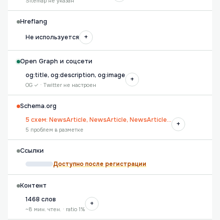
Sitemap не указан
Hreflang
+
Не используется
Open Graph и соцсети
og:title, og:description, og:image
+
OG ✓ · Twitter не настроен
Schema.org
5 схем: NewsArticle, NewsArticle, NewsArticle…
+
5 проблем в разметке
Ссылки
Доступно после регистрации
Контент
1468 слов
+
~8 мин. чтен. · ratio 1%