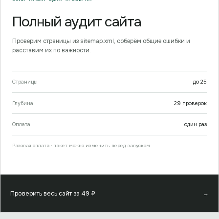
Полный аудит сайта
Проверим страницы из sitemap.xml, соберём общие ошибки и
расставим их по важности.
Страницы
до
25
Глубина
29
проверок
Оплата
один раз
Разовая оплата · пакет можно изменить перед запуском
Проверить весь сайт за
49
₽
→