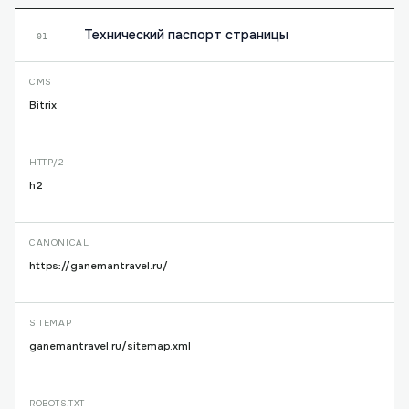
Технический паспорт страницы
01
CMS
Bitrix
HTTP/2
h2
CANONICAL
https://ganemantravel.ru/
SITEMAP
ganemantravel.ru/sitemap.xml
ROBOTS.TXT