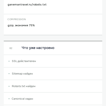
ganemantravel.ru/robots.txt
COMPRESSION
gzip, экономия 75%
Что уже настроено
02
SSL действителен
Sitemap найден
Robots.txt найден
Canonical задан