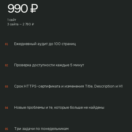
990
₽
1 сайт
3 сайта —
2 790
₽
Ежедневный аудит до 100 страниц
01
Проверка доступности каждые 5 минут
02
Срок HTTPS-сертификата и изменения Title, Description и H1
03
Новые проблемы и те, которые больше не найдены
04
Три задачи по понедельникам
05