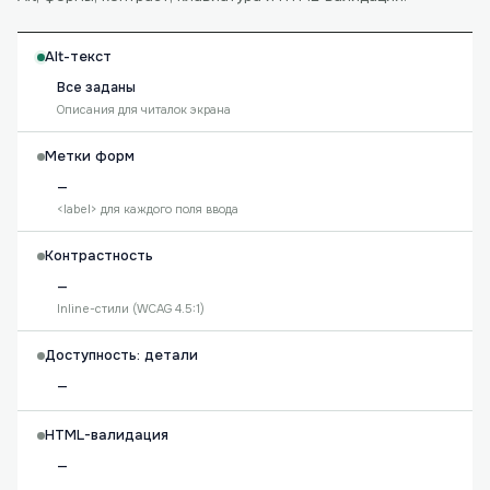
Alt-текст
Все заданы
Описания для читалок экрана
Метки форм
—
<label> для каждого поля ввода
Контрастность
—
Inline-стили (WCAG 4.5:1)
Доступность: детали
—
HTML-валидация
—