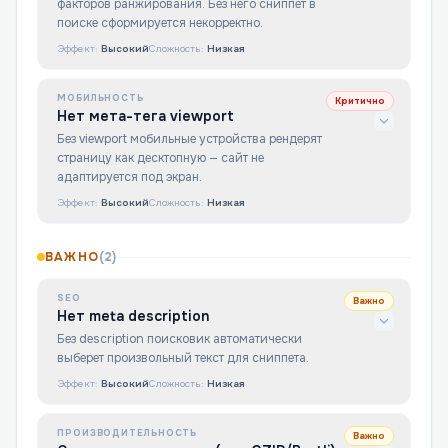
факторов ранжирования. Без него сниппет в
поиске сформируется некорректно.
Эффект:
Высокий
Сложность:
Низкая
МОБИЛЬНОСТЬ
Критично
Нет мета-тега viewport
Без viewport мобильные устройства рендерят
страницу как десктопную — сайт не
адаптируется под экран.
Эффект:
Высокий
Сложность:
Низкая
ВАЖНО
(
2
)
SEO
Важно
Нет meta description
Без description поисковик автоматически
выберет произвольный текст для сниппета.
Эффект:
Высокий
Сложность:
Низкая
ПРОИЗВОДИТЕЛЬНОСТЬ
Важно