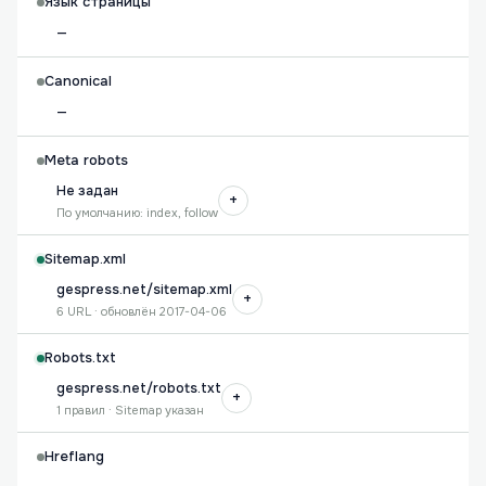
Язык страницы
—
Canonical
—
Meta robots
Не задан
+
По умолчанию: index, follow
Sitemap.xml
gespress.net/sitemap.xml
+
6 URL · обновлён 2017-04-06
Robots.txt
gespress.net/robots.txt
+
1 правил · Sitemap указан
Hreflang