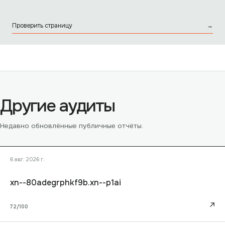
Проверить страницу
→
Другие аудиты
Недавно обновлённые публичные отчёты.
6 авг. 2026 г.
xn--80adegrphkf9b.xn--p1ai
↗
72
/100