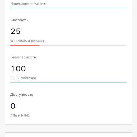
Индексация и контент
Скорость
25
Web Vitals и ресурсы
Безопасность
100
SSL и заголовки
Доступность
0
A11y и HTML