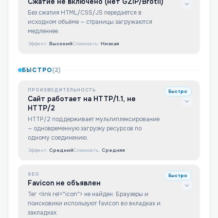
Сжатие не включено (нет GZIP/Brotli)
Без сжатия HTML/CSS/JS передаётся в
исходном объёме — страницы загружаются
медленнее.
Эффект:
Высокий
Сложность:
Низкая
БЫСТРО
(
2
)
ПРОИЗВОДИТЕЛЬНОСТЬ
Быстро
Сайт работает на HTTP/1.1, не
HTTP/2
HTTP/2 поддерживает мультиплексирование
— одновременную загрузку ресурсов по
одному соединению.
Эффект:
Средний
Сложность:
Средняя
SEO
Быстро
Favicon не объявлен
Тег <link rel="icon"> не найден. Браузеры и
поисковики используют favicon во вкладках и
закладках.