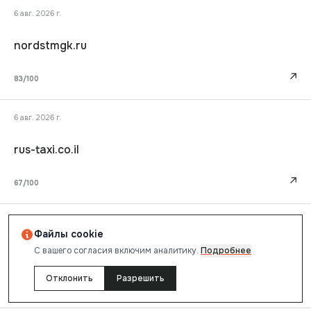
6 авг. 2026 г.
nordstmgk.ru
↗
83
/100
6 авг. 2026 г.
rus-taxi.co.il
↗
67
/100
6 авг. 2026 г.
Файлы cookie
С вашего согласия включим аналитику.
Подробнее
prositeweb.ru
Отклонить
Разрешить
↗
83
/100