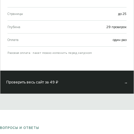
Страницы
до
25
Глубина
29
проверок
Оплата
один раз
Разовая оплата · пакет можно изменить перед запуском
Проверить весь сайт за
49
₽
→
ВОПРОСЫ И ОТВЕТЫ