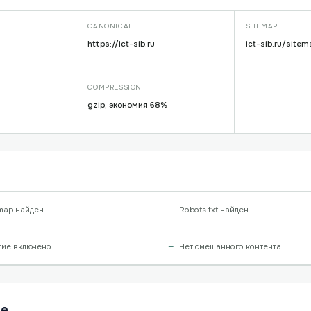
CANONICAL
SITEMAP
https://ict-sib.ru
ict-sib.ru/sitem
COMPRESSION
gzip, экономия 68%
map найден
Robots.txt найден
тие включено
Нет смешанного контента
ше