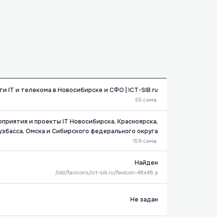
и IT и телекома в Новосибирске и СФО | ICT-SIB.ru
55 симв.
оприятия и проекты IT Новосибирска, Красноярска,
узбасса, Омска и Сибирского федерального округа
159 симв.
Найден
/old/favicons/ict-sib.ru/favicon-48x48.p
Не задан