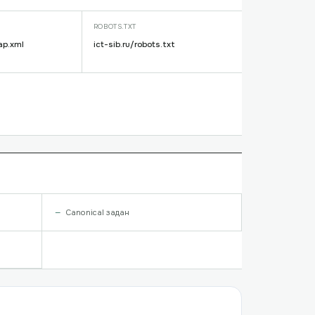
ROBOTS.TXT
ap.xml
ict-sib.ru/robots.txt
Canonical задан