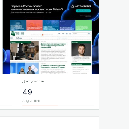
Доступность
49
A11y и HTML