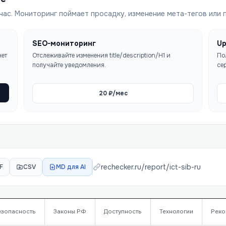
час. Мониторинг поймает просадку, изменение мета-тегов или 
SEO-мониторинг
Up
чет
Отслеживайте изменения title/description/H1 и
По
получайте уведомления.
се
20
₽/мес
rechecker.ru/report/
ict-sib-ru
F
CSV
MD для AI
езопасность
Законы РФ
Доступность
Технологии
Реко