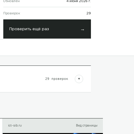
Обновлён
4 июня 2026 г.
Проверок
29
→
Проверить ещё раз
+
29
проверок
ict-sib.ru
Вид страницы