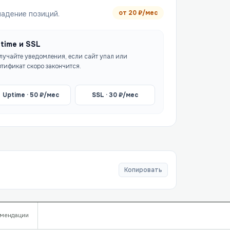
от
20
₽/мес
падение позиций.
time и SSL
лучайте уведомления, если сайт упал или
ртификат скоро закончится.
Uptime ·
50
₽/мес
SSL ·
30
₽/мес
Копировать
мендации