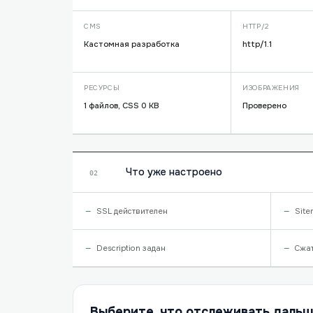
CMS
HTTP/2
Кастомная разработка
http/1.1
РЕСУРСЫ
ИЗОБРАЖЕНИЯ
1 файлов, CSS 0 KB
Проверено
Что уже настроено
02
SSL действителен
Site
Description задан
Сжа
Выберите, что отслеживать даль