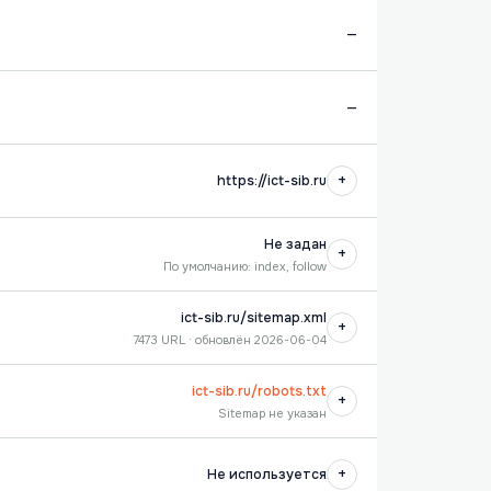
—
—
+
https://ict-sib.ru
Не задан
+
По умолчанию: index, follow
ict-sib.ru/sitemap.xml
+
7473 URL · обновлён 2026-06-04
ict-sib.ru/robots.txt
+
Sitemap не указан
+
Не используется