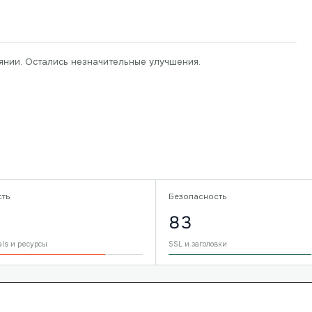
янии. Остались незначительные улучшения.
сть
Безопасность
83
als и ресурсы
SSL и заголовки