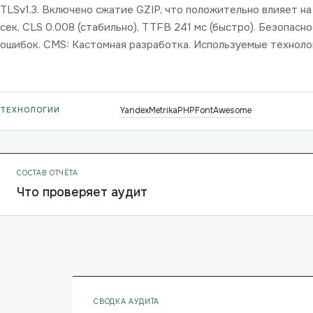
TLSv1.3. Включено сжатие GZIP, что положительно влияет на с
сек, CLS 0.008 (стабильно), TTFB 241 мс (быстро). Безопасн
ошибок. CMS: Кастомная разработка. Используемые технолог
ТЕХНОЛОГИИ
YandexMetrika
PHP
FontAwesome
СОСТАВ ОТЧЁТА
Что проверяет аудит
СВОДКА АУДИТА