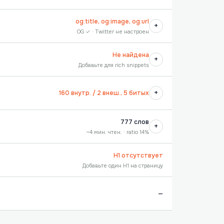
og:title, og:image, og:url
+
OG ✓ · Twitter не настроен
Не найдена
+
Добавьте для rich snippets
+
160 внутр. / 2 внеш., 5 битых
777 слов
+
~4 мин. чтен. · ratio 14%
H1 отсутствует
Добавьте один H1 на страницу
—