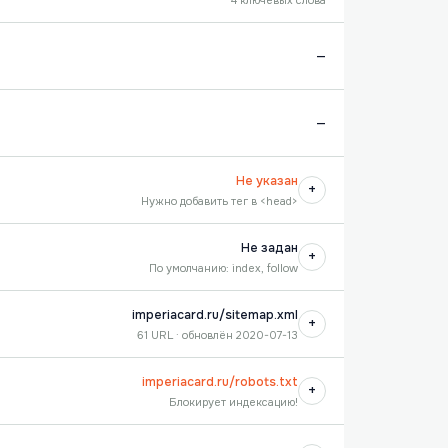
4 ключевых слова
—
—
Не указан
+
Нужно добавить тег в <head>
Не задан
+
По умолчанию: index, follow
imperiacard.ru/sitemap.xml
+
61 URL · обновлён 2020-07-13
imperiacard.ru/robots.txt
+
Блокирует индексацию!