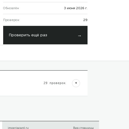
Обновлён
3 июня 2026 г.
Проверок
29
→
Проверить ещё раз
+
29
проверок
imperiacard.ru
Вид страницы