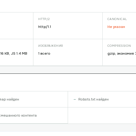
HTTP/2
CANONICAL
http/1.1
Не указан
ИЗОБРАЖЕНИЯ
COMPRESSION
16 KB, JS 1.4 MB
1 всего
gzip, экономия
map найден
Robots.txt найден
смешанного контента