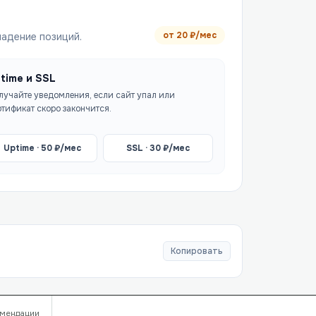
от
20
₽/мес
падение позиций.
time и SSL
лучайте уведомления, если сайт упал или
ртификат скоро закончится.
Uptime ·
50
₽/мес
SSL ·
30
₽/мес
Копировать
мендации