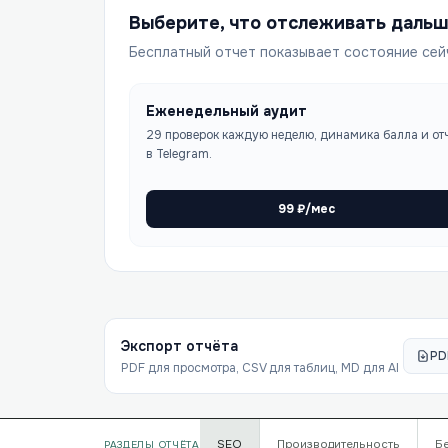
Выберите, что отслеживать даль
Бесплатный отчет показывает состояние сей
Еженедельный аудит
29 проверок каждую неделю, динамика балла и от
в Telegram.
99
₽/мес
Экспорт отчёта
PD
PDF для просмотра, CSV для таблиц, MD для AI
SEO
Производительность
Б
РАЗДЕЛЫ ОТЧЁТА