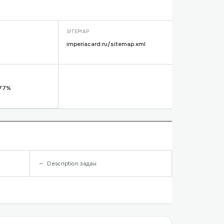
SITEMAP
imperiacard.ru/sitemap.xml
 77%
Description задан