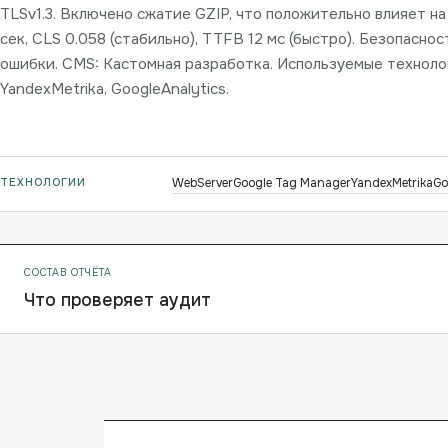
TLSv1.3. Включено сжатие GZIP, что положительно влияет на 
сек, CLS 0.058 (стабильно), TTFB 12 мс (быстро). Безопасно
ошибки. CMS: Кастомная разработка. Используемые технолог
YandexMetrika, GoogleAnalytics.
ТЕХНОЛОГИИ
WebServer
Google Tag Manager
YandexMetrika
Go
СОСТАВ ОТЧЁТА
Что проверяет аудит