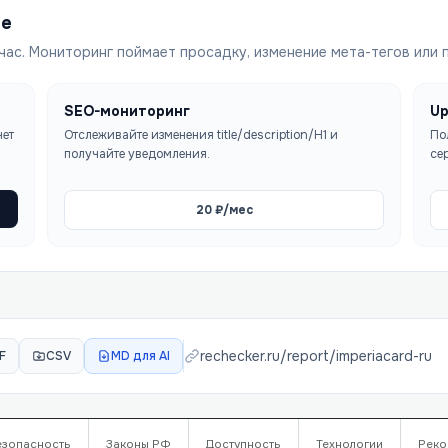
ше
час. Мониторинг поймает просадку, изменение мета-тегов или 
SEO-мониторинг
Up
чет
Отслеживайте изменения title/description/H1 и
По
получайте уведомления.
се
20
₽/мес
rechecker.ru/report/
imperiacard-ru
F
CSV
MD для AI
езопасность
Законы РФ
Доступность
Технологии
Реко