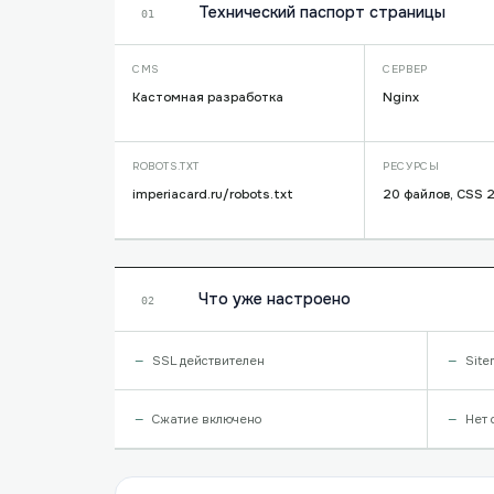
Технический паспорт страницы
01
CMS
СЕРВЕР
Кастомная разработка
Nginx
ROBOTS.TXT
РЕСУРСЫ
imperiacard.ru/robots.txt
20 файлов, CSS 2
Что уже настроено
02
SSL действителен
Site
Сжатие включено
Нет 