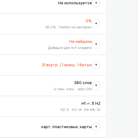
+
Не используется
0%
+
OG 0% · Twitter не настроен
Не найдена
+
Добавьте для rich snippets
+
31 внутр. / 1 внеш., 1 битых
380 слов
+
~2 мин. чтен. · ratio 13%
H1 ✓, 5 H2
H2: 5 · H3: 14 · H4–H6: 10
+
карт, пластиковых, карты