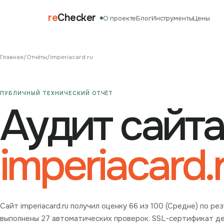
re
Checker
О проекте
Блог
Инструменты
Цены
Главная
/
Отчёты
/
imperiacard.ru
ПУБЛИЧНЫЙ ТЕХНИЧЕСКИЙ ОТЧЁТ
Аудит сайта
imperiacard.
Сайт imperiacard.ru получил оценку 66 из 100 (Средне) по р
выполнены 27 автоматических проверок. SSL-сертификат дей