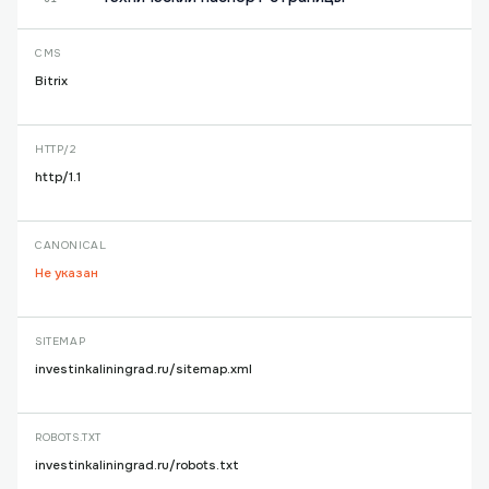
CMS
Bitrix
HTTP/2
http/1.1
CANONICAL
Не указан
SITEMAP
investinkaliningrad.ru/sitemap.xml
ROBOTS.TXT
investinkaliningrad.ru/robots.txt