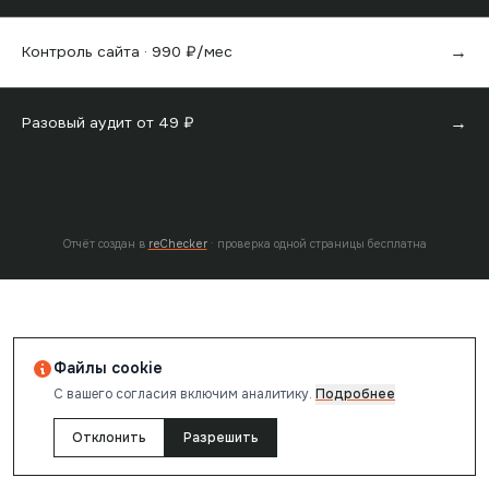
→
Контроль сайта ·
990
₽/мес
→
Разовый аудит от
49
₽
Отчёт создан в
reChecker
· проверка одной страницы бесплатна
Файлы cookie
С вашего согласия включим аналитику.
Подробнее
Отклонить
Разрешить