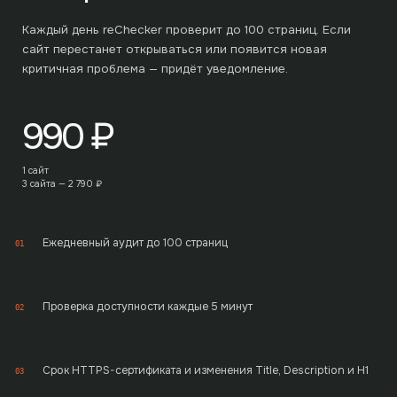
Каждый день reChecker проверит до
100
страниц. Если
сайт перестанет открываться или появится новая
критичная проблема — придёт уведомление.
990
₽
1 сайт
3 сайта —
2 790
₽
Ежедневный аудит до 100 страниц
01
Проверка доступности каждые 5 минут
02
Срок HTTPS-сертификата и изменения Title, Description и H1
03