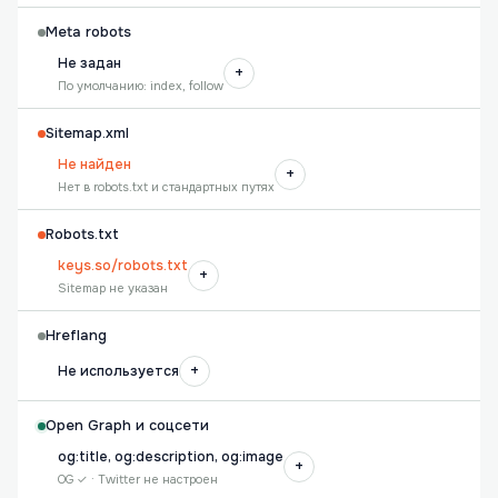
Meta robots
Не задан
+
По умолчанию: index, follow
Sitemap.xml
Не найден
+
Нет в robots.txt и стандартных путях
Robots.txt
keys.so/robots.txt
+
Sitemap не указан
Hreflang
+
Не используется
Open Graph и соцсети
og:title, og:description, og:image
+
OG ✓ · Twitter не настроен