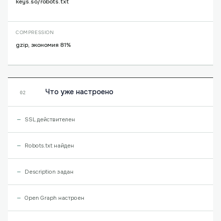
keys.so/robots.txt
COMPRESSION
gzip, экономия 81%
Что уже настроено
02
SSL действителен
Robots.txt найден
Description задан
Open Graph настроен