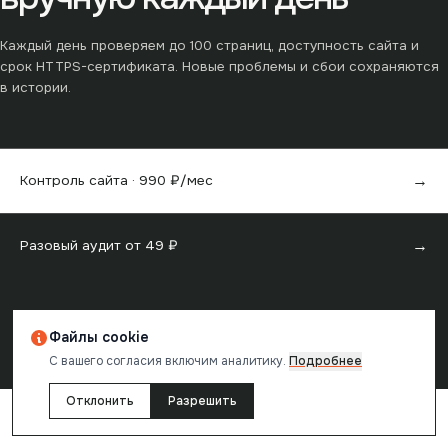
Каждый день проверяем до
100
страниц, доступность сайта и
срок HTTPS-сертификата. Новые проблемы и сбои сохраняются
в истории.
→
Контроль сайта ·
990
₽/мес
→
Разовый аудит от
49
₽
Файлы cookie
Отчёт создан в
reChecker
· проверка одной страницы бесплатна
С вашего согласия включим аналитику.
Подробнее
Отклонить
Разрешить