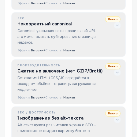
Эффект:
Высокий
Сложность:
Низкая
SEO
Важно
Некорректный canonical
Canonical указывает не на правильный URL —
это может вызвать дублирование страниц в
индексе.
Эффект:
Высокий
Сложность:
Низкая
ПРОИЗВОДИТЕЛЬНОСТЬ
Важно
Сжатие не включено (нет GZIP/Brotli)
Без сжатия HTML/CSS/JS передаётся в
исходном объёме — страницы загружаются
медленнее.
Эффект:
Высокий
Сложность:
Низкая
SEO / ДОСТУПНОСТЬ
Важно
1 изображение без alt-текста
Alt-текст нужен для читалок экрана и SEO —
поисковик не «видит» картинку без него.