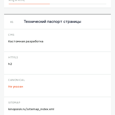
A11y и HTML
Технический паспорт страницы
01
CMS
Кастомная разработка
HTTP/2
h2
CANONICAL
Не указан
SITEMAP
kinopoisk.ru/sitemap_index.xml