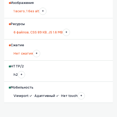
Изображения
+
1 всего, 1 без alt
Ресурсы
+
6 файлов, CSS 89 KB, JS 1.6 MB
Сжатие
+
Нет сжатия
HTTP/2
+
h2
Мобильность
+
Viewport ✓ · Адаптивный ✓ · Нет touch