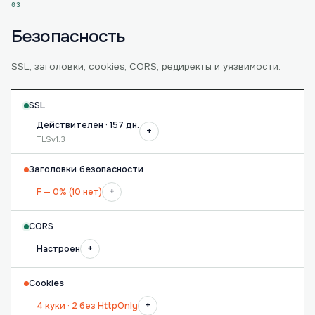
03
Безопасность
SSL, заголовки, cookies, CORS, редиректы и уязвимости.
SSL
Действителен · 157 дн.
+
TLSv1.3
Заголовки безопасности
+
F — 0% (10 нет)
CORS
+
Настроен
Cookies
+
4 куки · 2 без HttpOnly