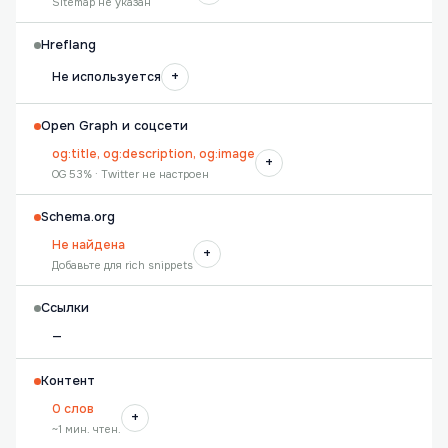
Sitemap не указан
Hreflang
+
Не используется
Open Graph и соцсети
og:title, og:description, og:image
+
OG 53% · Twitter не настроен
Schema.org
Не найдена
+
Добавьте для rich snippets
Ссылки
—
Контент
0 слов
+
~1 мин. чтен.