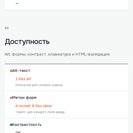
—
05
Доступность
Alt, формы, контраст, клавиатура и HTML-валидация.
Alt-текст
2 без alt
Описания для читалок экрана
Метки форм
6 полей, 6 без label
<label> для каждого поля ввода
Контрастность