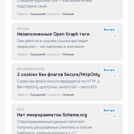
Слишком короткий title — поисковик может
подставить свой.
Эффект:
Средний
Сложность:
Низкая
SOCIAL
Быстро
Незаполненные Open Graph теги
При репосте в соцсети ссылка выглядит
некрасиво — нет картинки и описания.
Эффект:
Средний
Сложность:
Низкая
БЕЗОПАСНОСТЬ
Быстро
2 cookies без флагов Secure/HttpOnly
Cookie без флага Secure передаются по HTTP, а
без HttpOnly доступны JavaScript — риск XSS.
Эффект:
Средний
Сложность:
Низкая
SEO
Быстро
Нет микроразметки Schema.org
Структурированные данные помогают
получить расширенные сниппеты в поиске
(рейтинги, хлебные крошки и т.д.).