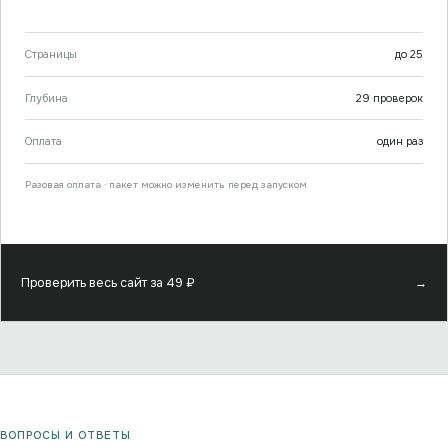
Страницы
до
25
Глубина
29
проверок
Оплата
один раз
Разовая оплата · пакет можно изменить перед запуском
Проверить весь сайт за
49
₽
→
ВОПРОСЫ И ОТВЕТЫ