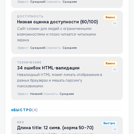
Эффект:
Средний
Сложность:
Средняя
ДОСТУПНОСТЬ
Важно
Низкая оценка доступности (60/100)
Сайт сложен для людей с ограниченными
возможностями и плохо читается читалками
экрана.
Эффект:
Средний
Сложность:
Средняя
ТЕХНИЧЕСКИЕ
Важно
34 ошибок HTML-валидации
Невалидный HTML может ломать отображение в
разных браузерах и мешать парсингу
поисковиками.
Эффект:
Низкий
Сложность:
Средняя
БЫСТРО
(
4
)
SEO
Быстро
Длина title: 12 симв. (норма 50–70)