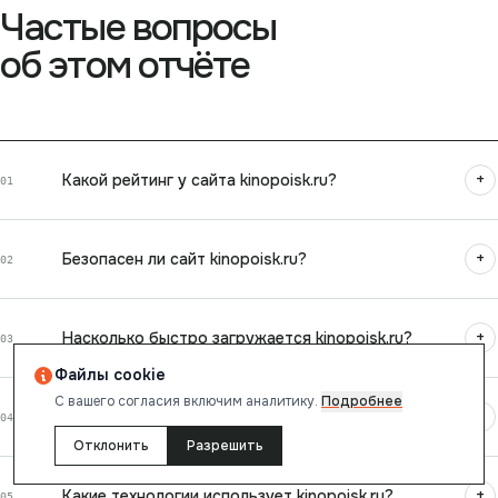
Частые вопросы
об этом отчёте
+
Какой рейтинг у сайта kinopoisk.ru?
01
+
Безопасен ли сайт kinopoisk.ru?
02
+
Насколько быстро загружается kinopoisk.ru?
03
Файлы cookie
С вашего согласия включим аналитику.
Подробнее
Оптимизирован ли kinopoisk.ru для поисковых
+
04
систем?
Отклонить
Разрешить
+
Какие технологии использует kinopoisk.ru?
05