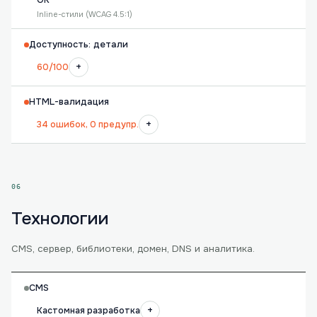
OK
Inline-стили (WCAG 4.5:1)
Доступность: детали
+
60/100
HTML-валидация
+
34 ошибок, 0 предупр.
06
Технологии
CMS, сервер, библиотеки, домен, DNS и аналитика.
CMS
+
Кастомная разработка