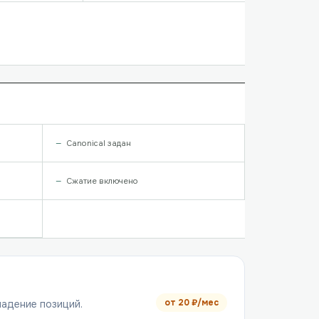
Canonical задан
Сжатие включено
от
20
₽/мес
падение позиций.