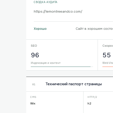
СВОДКА АУДИТА
https://lemontreeandco.com/
Сайт в хорошем состо
Хорошо
SEO
Скоро
96
55
Индексация и контент
Web Vit
Технический паспорт страницы
01
CMS
HTTP/2
Wix
h2