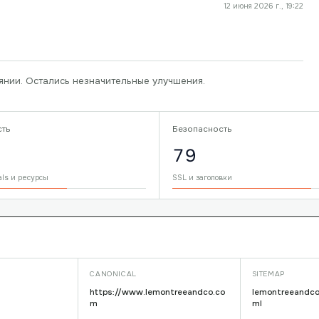
12 июня 2026 г., 19:22
янии. Остались незначительные улучшения.
сть
Безопасность
79
als и ресурсы
SSL и заголовки
CANONICAL
SITEMAP
https://www.lemontreeandco.co
lemontreeandco
m
ml