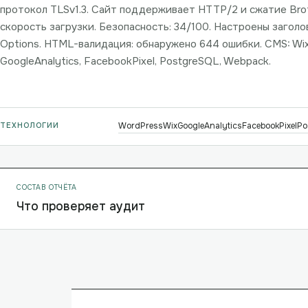
протокол TLSv1.3. Сайт поддерживает HTTP/2 и сжатие Brotl
скорость загрузки. Безопасность: 34/100. Настроены заголовк
Options. HTML-валидация: обнаружено 644 ошибки. CMS: Wix
GoogleAnalytics, FacebookPixel, PostgreSQL, Webpack.
ТЕХНОЛОГИИ
WordPress
Wix
GoogleAnalytics
FacebookPixel
Po
СОСТАВ ОТЧЁТА
Что проверяет аудит