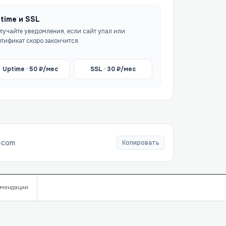
time и SSL
лучайте уведомления, если сайт упал или
ртификат скоро закончится.
Uptime ·
50
₽/мес
SSL ·
30
₽/мес
-com
Копировать
мендации