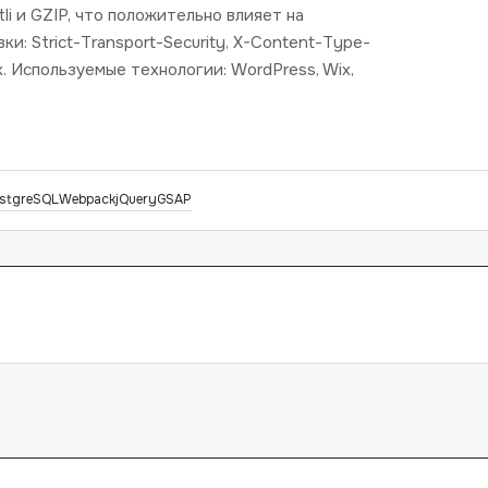
i и GZIP, что положительно влияет на
и: Strict-Transport-Security, X-Content-Type-
. Используемые технологии: WordPress, Wix,
stgreSQL
Webpack
jQuery
GSAP