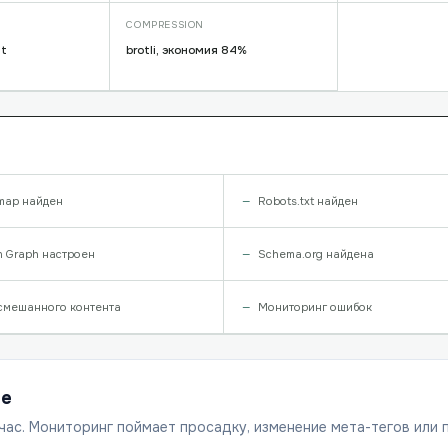
COMPRESSION
lt
brotli, экономия 84%
map найден
Robots.txt найден
 Graph настроен
Schema.org найдена
смешанного контента
Мониторинг ошибок
ше
час. Мониторинг поймает просадку, изменение мета-тегов или 