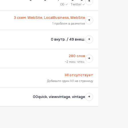
+
OG ✓ · Twitter ✓
3 схем: WebSite, LocalBusiness, WebSite
+
1 проблем в разметке
+
0 внутр. / 49 внеш.
280 слов
+
~2 мин. чтен.
H1 отсутствует
Добавьте один H1 на страницу
+
00quick, viewvintage, vintage