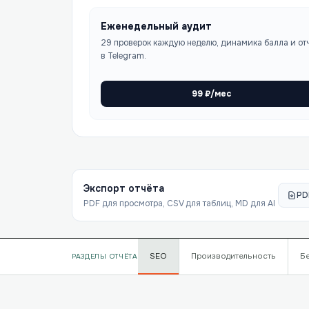
Еженедельный аудит
29 проверок каждую неделю, динамика балла и от
в Telegram.
99
₽/мес
Экспорт отчёта
PD
PDF для просмотра, CSV для таблиц, MD для AI
SEO
Производительность
Б
РАЗДЕЛЫ ОТЧЁТА