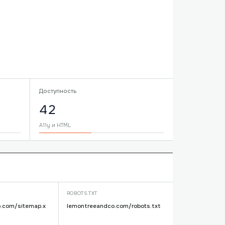
Доступность
42
A11y и HTML
ROBOTS.TXT
.com/sitemap.x
lemontreeandco.com/robots.txt