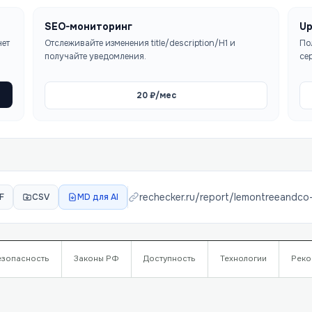
SEO-мониторинг
Up
чет
Отслеживайте изменения title/description/H1 и
По
получайте уведомления.
се
20
₽/мес
rechecker.ru/report/
lemontreeandco
F
CSV
MD для AI
езопасность
Законы РФ
Доступность
Технологии
Реко