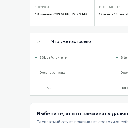
РЕСУРСЫ
ИЗОБРАЖЕНИЯ
48 файлов, CSS 16 KB, JS 5.3 MB
12 всего, 12 без a
Что уже настроено
02
SSL действителен
Site
Description задан
Open
HTTP/2
Нет 
Выберите, что отслеживать даль
Бесплатный отчет показывает состояние сей