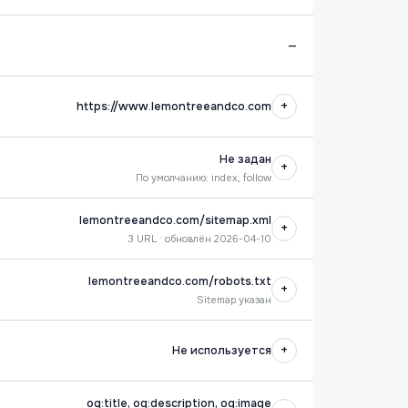
—
+
https://www.lemontreeandco.com
Не задан
+
По умолчанию: index, follow
lemontreeandco.com/sitemap.xml
+
3 URL · обновлён 2026-04-10
lemontreeandco.com/robots.txt
+
Sitemap указан
+
Не используется
og:title, og:description, og:image