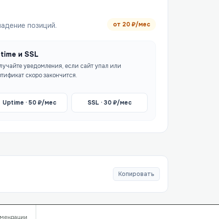
от
20
₽/мес
падение позиций.
time и SSL
лучайте уведомления, если сайт упал или
ртификат скоро закончится.
Uptime ·
50
₽/мес
SSL ·
30
₽/мес
Копировать
мендации