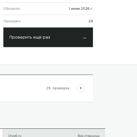
Обновлён
1 июня 2026 г.
Проверок
29
→
Проверить ещё раз
+
29
проверок
lihov6.ru
Вид страницы