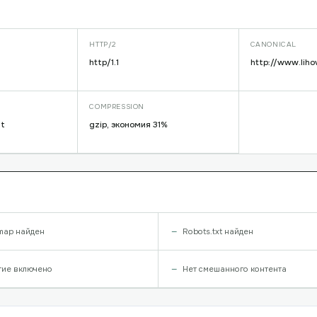
HTTP/2
CANONICAL
http/1.1
http://www.liho
COMPRESSION
lt
gzip, экономия 31%
map найден
Robots.txt найден
тие включено
Нет смешанного контента