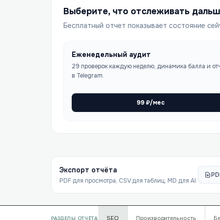
Выберите, что отслеживать даль
Бесплатный отчет показывает состояние сей
Еженедельный аудит
29 проверок каждую неделю, динамика балла и от
в Telegram.
99
₽/мес
Экспорт отчёта
PD
PDF для просмотра, CSV для таблиц, MD для AI
SEO
Производительность
Б
РАЗДЕЛЫ ОТЧЁТА