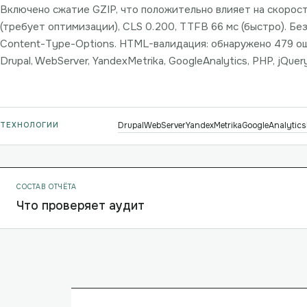
Включено сжатие GZIP, что положительно влияет на скорость 
(требует оптимизации), CLS 0.200, TTFB 66 мс (быстро). Без
Content-Type-Options. HTML-валидация: обнаружено 479 ош
Drupal, WebServer, YandexMetrika, GoogleAnalytics, PHP, jQuery
ТЕХНОЛОГИИ
Drupal
WebServer
YandexMetrika
GoogleAnalytics
СОСТАВ ОТЧЁТА
Что проверяет аудит