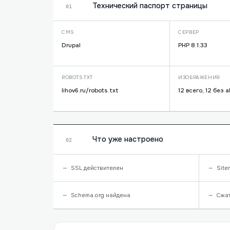
Технический паспорт страницы
01
CMS
СЕРВЕР
Drupal
PHP 8.1.33
ROBOTS.TXT
ИЗОБРАЖЕНИЯ
lihov6.ru/robots.txt
12 всего, 12 без a
Что уже настроено
02
SSL действителен
Site
Schema.org найдена
Сжа