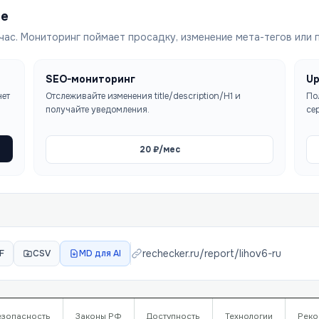
ше
час. Мониторинг поймает просадку, изменение мета-тегов или 
SEO-мониторинг
Up
чет
Отслеживайте изменения title/description/H1 и
По
получайте уведомления.
се
20
₽/мес
rechecker.ru/report/
lihov6-ru
F
CSV
MD для AI
езопасность
Законы РФ
Доступность
Технологии
Реко