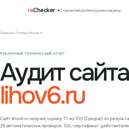
re
Checker
О проекте
Блог
Инструменты
Цены
Главная
/
Отчёты
/
lihov6.ru
ПУБЛИЧНЫЙ ТЕХНИЧЕСКИЙ ОТЧЁТ
Аудит сайта
lihov6.ru
Сайт lihov6.ru получил оценку 77 из 100 (Средне) по резуль
29 автоматических проверок. SSL-сертификат действителен (