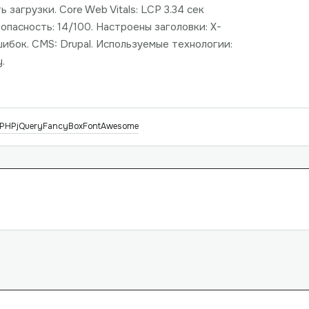
загрузки. Core Web Vitals: LCP 3.34 сек
опасность: 14/100. Настроены заголовки: X-
ибок. CMS: Drupal. Используемые технологии:
.
PHP
jQuery
FancyBox
FontAwesome