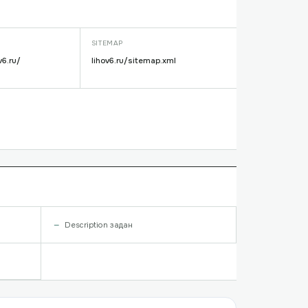
SITEMAP
v6.ru/
lihov6.ru/sitemap.xml
Description задан