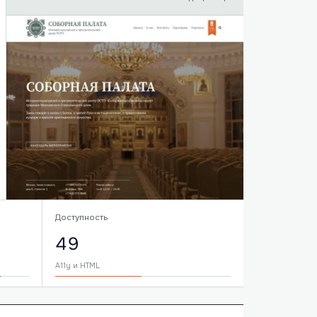
Доступность
49
A11y и HTML