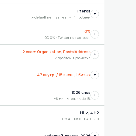
1 тегов
+
x-default нет · self-ref ✓ · 1 проблем
0%
+
OG 0% · Twitter не настроен
2 схем: Organization, PostalAddress
+
2 проблем в разметке
+
47 внутр. / 15 внеш., 1 битых
1026 слов
+
~6 мин. чтен. · ratio 1%
H1 ✓, 4 H2
H2: 4 · H3: 0 · H4–H6: 0
+