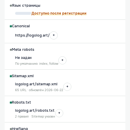
Язык страницы
Доступно после регистрации
Canonical
+
https://logolog.art/
Meta robots
Не задан
+
По умолчанию: index, follow
Sitemap.xml
logolog.art/sitemap.xml
+
65 URL · обновлён 2026-06-22
Robots.txt
logolog.art/robots.txt
+
2 правил · Sitemap указан
Hreflang