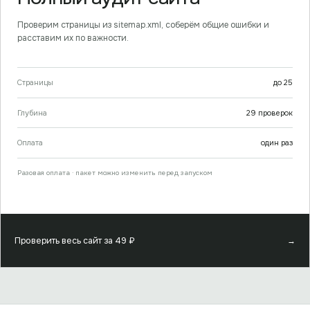
Проверим страницы из sitemap.xml, соберём общие ошибки и
расставим их по важности.
Страницы
до
25
Глубина
29
проверок
Оплата
один раз
Разовая оплата · пакет можно изменить перед запуском
Проверить весь сайт за
49
₽
→