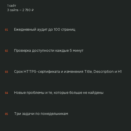
1 сайт
3 сайта —
2 790
₽
Ежедневный аудит до 100 страниц
01
Проверка доступности каждые 5 минут
02
Срок HTTPS-сертификата и изменения Title, Description и H1
03
Новые проблемы и те, которые больше не найдены
04
Три задачи по понедельникам
05