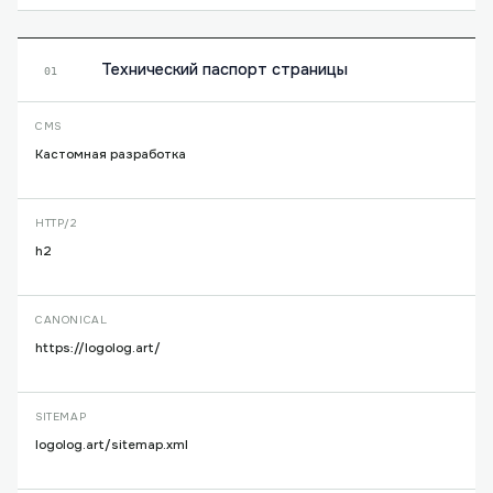
Технический паспорт страницы
01
CMS
Кастомная разработка
HTTP/2
h2
CANONICAL
https://logolog.art/
SITEMAP
logolog.art/sitemap.xml