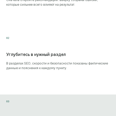
Сначала откройте рекомендации: вверху собраны ошибки,
которые сильнее всего влияют на результат.
0
2
Углубитесь в нужный раздел
В разделах SEO, скорости и безопасности показаны фактические
данные и пояснения к каждому пункту.
0
3