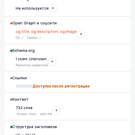
+
Не используется
Open Graph и соцсети
og:title, og:description, og:image
+
OG ✓ · Twitter ✓
Schema.org
1 схем: Unknown
+
Разметка корректна
Ссылки
Доступно после регистрации
Контент
732 слов
+
~4 мин. чтен. · ratio 4%
Структура заголовков