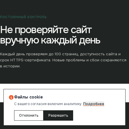
ПОСТОЯННЫЙ КОНТРОЛЬ
Не проверяйте сайт
вручную каждый день
Каждый день проверяем до
100
страниц, доступность сайта и
срок HTTPS-сертификата. Новые проблемы и сбои сохраняются
в истории.
→
Контроль сайта ·
990
₽/мес
Файлы cookie
С вашего согласия включим аналитику.
Подробнее
→
Разовый аудит от
49
₽
Отклонить
Разрешить