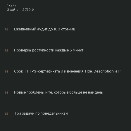
1 сайт
3 сайта —
2 790
₽
Ежедневный аудит до 100 страниц
01
Проверка доступности каждые 5 минут
02
Срок HTTPS-сертификата и изменения Title, Description и H1
03
Новые проблемы и те, которые больше не найдены
04
Три задачи по понедельникам
05