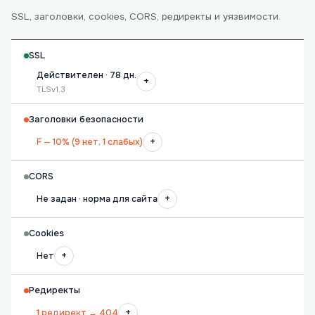
SSL, заголовки, cookies, CORS, редиректы и уязвимости.
SSL
Действителен · 78 дн.
+
TLSv1.3
Заголовки безопасности
+
F — 10% (9 нет, 1 слабых)
CORS
+
Не задан · норма для сайта
Cookies
+
Нет
Редиректы
+
1 редирект → 404