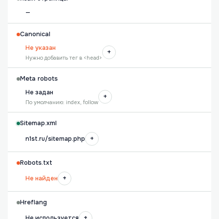
—
Canonical
Не указан
+
Нужно добавить тег в <head>
Meta robots
Не задан
+
По умолчанию: index, follow
Sitemap.xml
+
n1st.ru/sitemap.php
Robots.txt
+
Не найден
Hreflang
+
Не используется