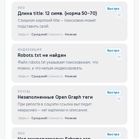
SEO
Быстро
Длина title: 12 симв. (норма 50–70)
Слишком короткий title — поисковик может
подставить свой.
Эффект:
Средний
Сложность:
Низкая
ИНДЕКСАЦИЯ
Быстро
Robots.txt не найден
Файл robots.txt указывает поисковикам, что
можно, а что нельзя индексировать.
Эффект:
Средний
Сложность:
Низкая
SOCIAL
Быстро
Незаполненные Open Graph теги
При репосте в соцсети ссылка выглядит
некрасиво — нет картинки и описания.
Эффект:
Средний
Сложность:
Низкая
SEO
Быстро