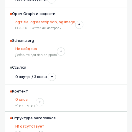
Open Graph и соцсети
og:title, og:description, og:image
+
OG 53% · Twitter не настроен
Schema.org
Не найдена
+
Добавьте для rich snippets
Ссылки
+
0 внутр. / 3 внеш.
Контент
0 слов
+
~1 мин. чтен.
Структура заголовков
H1 отсутствует