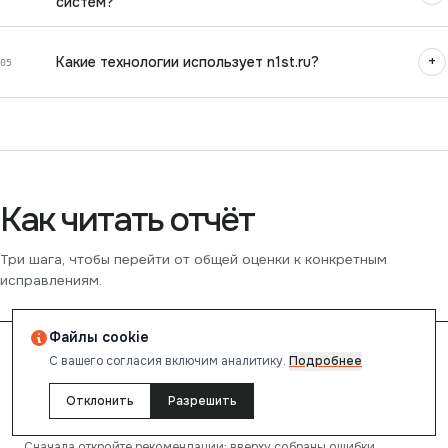
систем?
+
Какие технологии использует n1st.ru?
05
Как читать отчёт
Три шага, чтобы перейти от общей оценки к конкретным
исправлениям.
Файлы cookie
0
1
С вашего согласия включим аналитику.
Подробнее
Отклонить
Разрешить
Смотрите на приоритетные проблемы
Сначала откройте рекомендации: вверху собраны ошибки,