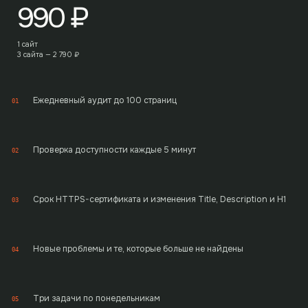
990
₽
1 сайт
3 сайта —
2 790
₽
Ежедневный аудит до 100 страниц
01
Проверка доступности каждые 5 минут
02
Срок HTTPS-сертификата и изменения Title, Description и H1
03
Новые проблемы и те, которые больше не найдены
04
Три задачи по понедельникам
05