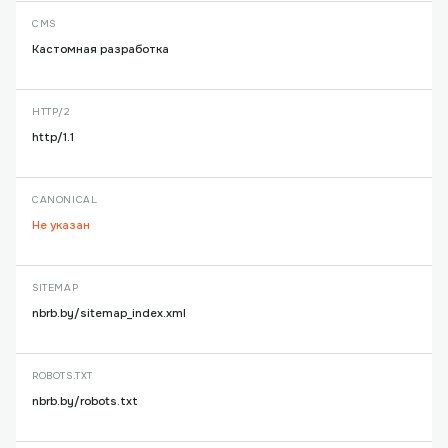
CMS
Кастомная разработка
HTTP/2
http/1.1
CANONICAL
Не указан
SITEMAP
nbrb.by/sitemap_index.xml
ROBOTS.TXT
nbrb.by/robots.txt