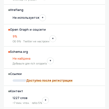
Hreflang
+
Не используется
Open Graph и соцсети
9%
+
OG 9% · Twitter не настроен
Schema.org
Не найдена
+
Добавьте для rich snippets
Ссылки
Доступно после регистрации
Контент
1227 слов
+
~7 мин. чтен. · ratio 5%