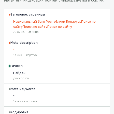
Мета-теги, индексация, контент, микроразметка и ссылки.
Заголовок страницы
Национальный банк Республики БеларусьПоиск по
сайтуПоиск по сайтуПоиск по сайту
79 симв. — длинно
Meta description
*
1 симв. — коротко
Favicon
Найден
/favicon.ico
Meta keywords
*
1 ключевое слово
Кодировка