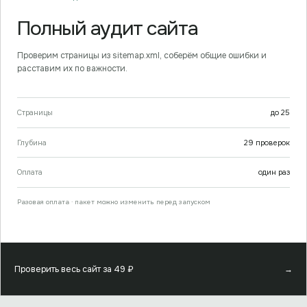
Полный аудит сайта
Проверим страницы из sitemap.xml, соберём общие ошибки и
расставим их по важности.
Страницы
до
25
Глубина
29
проверок
Оплата
один раз
Разовая оплата · пакет можно изменить перед запуском
Проверить весь сайт за
49
₽
→