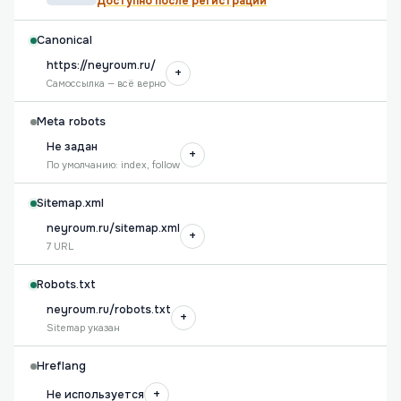
Доступно после регистрации
Canonical
https://neyroum.ru/
+
Самоссылка — всё верно
Meta robots
Не задан
+
По умолчанию: index, follow
Sitemap.xml
neyroum.ru/sitemap.xml
+
7 URL
Robots.txt
neyroum.ru/robots.txt
+
Sitemap указан
Hreflang
+
Не используется