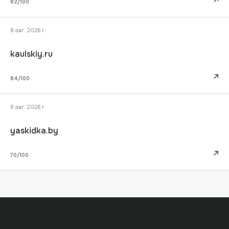
↗
82
/100
8 авг. 2026 г.
kaulskiy.ru
↗
84
/100
8 авг. 2026 г.
yaskidka.by
↗
70
/100