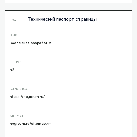
Технический паспорт страницы
01
CMS
Кастомная разработка
HTTP/2
h2
CANONICAL
https://neyroum.ru/
SITEMAP
neyroum.ru/sitemap.xml