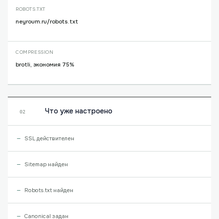
ROBOTS.TXT
neyroum.ru/robots.txt
COMPRESSION
brotli, экономия 75%
Что уже настроено
02
SSL действителен
Sitemap найден
Robots.txt найден
Canonical задан