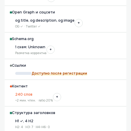
Open Graph и соцсети
og:title, og:description, og:image
+
OG ✓ · Twitter ✓
Schema.org
1 схем: Unknown
+
Разметка корректна
Ссылки
Доступно после регистрации
Контент
240 слов
+
~2 мин. чтен. · ratio 20%
Структура заголовков
H1 ✓, 4 H2
H2: 4 · H3: 7 · H4–H6: 0