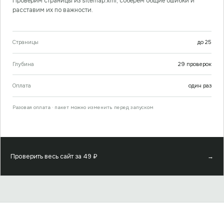
Проверим страницы из sitemap.xml, соберём общие ошибки и
расставим их по важности.
Страницы
до
25
Глубина
29
проверок
Оплата
один раз
Разовая оплата · пакет можно изменить перед запуском
Проверить весь сайт за
49
₽
→