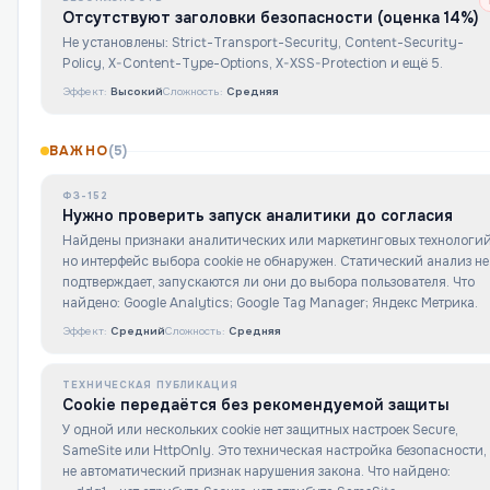
Отсутствуют заголовки безопасности (оценка 14%)
Не установлены: Strict-Transport-Security, Content-Security-
Policy, X-Content-Type-Options, X-XSS-Protection и ещё 5.
Эффект:
Высокий
Сложность:
Средняя
ВАЖНО
(
5
)
ФЗ-152
Нужно проверить запуск аналитики до согласия
Найдены признаки аналитических или маркетинговых технологий
но интерфейс выбора cookie не обнаружен. Статический анализ не
подтверждает, запускаются ли они до выбора пользователя. Что
найдено: Google Analytics; Google Tag Manager; Яндекс Метрика.
Эффект:
Средний
Сложность:
Средняя
ТЕХНИЧЕСКАЯ ПУБЛИКАЦИЯ
Cookie передаётся без рекомендуемой защиты
У одной или нескольких cookie нет защитных настроек Secure,
SameSite или HttpOnly. Это техническая настройка безопасности,
не автоматический признак нарушения закона. Что найдено: