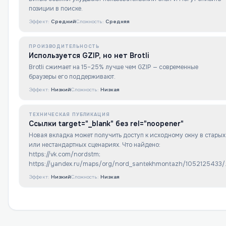
позиции в поиске.
Эффект:
Средний
Сложность:
Средняя
ПРОИЗВОДИТЕЛЬНОСТЬ
Используется GZIP, но нет Brotli
Brotli сжимает на 15–25% лучше чем GZIP — современные
браузеры его поддерживают.
Эффект:
Низкий
Сложность:
Низкая
ТЕХНИЧЕСКАЯ ПУБЛИКАЦИЯ
Ссылки target="_blank" без rel="noopener"
Новая вкладка может получить доступ к исходному окну в старых
или нестандартных сценариях. Что найдено:
https://vk.com/nordstm;
https://yandex.ru/maps/org/nord_santekhmontazh/1052125433/
Эффект:
Низкий
Сложность:
Низкая