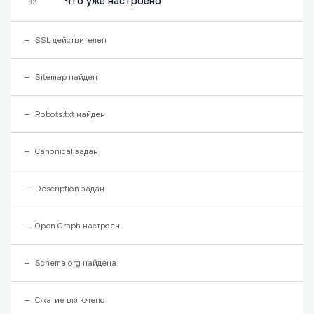
Что уже настроено
02
SSL действителен
Sitemap найден
Robots.txt найден
Canonical задан
Description задан
Open Graph настроен
Schema.org найдена
Сжатие включено