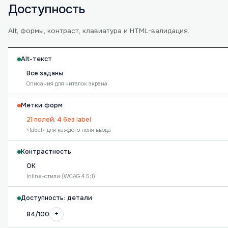
Доступность
Alt, формы, контраст, клавиатура и HTML-валидация.
Alt-текст
Все заданы
Описания для читалок экрана
Метки форм
21 полей, 4 без label
<label> для каждого поля ввода
Контрастность
OK
Inline-стили (WCAG 4.5:1)
Доступность: детали
+
84/100