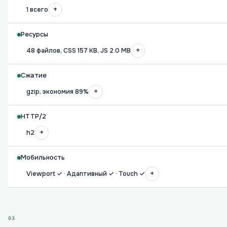
+
1 всего
Ресурсы
+
48 файлов, CSS 157 KB, JS 2.0 MB
Сжатие
+
gzip, экономия 89%
HTTP/2
+
h2
Мобильность
+
Viewport ✓ · Адаптивный ✓ · Touch ✓
03