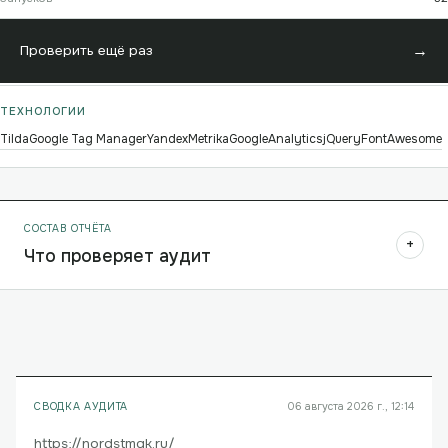
→
Проверить ещё раз
ТЕХНОЛОГИИ
Tilda
Google Tag Manager
YandexMetrika
GoogleAnalytics
jQuery
FontAwesome
СОСТАВ ОТЧЁТА
+
Что проверяет аудит
СВОДКА АУДИТА
06 августа 2026 г., 12:14
https://nordstmgk.ru/