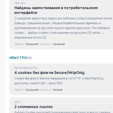
168-ФЗ
Найдены заимствования в потребительском
интерфейсе
Словарная эвристика нашла английские слова в видимом тексте.
Бренды, товарные знаки, общеупотребительные термины и
дублирование на русском нужно оценить вручную. Что найдено:
cookie → файлы cookie с пояснением на русском (5); email →
электронная почта (3).
Эффект:
Средний
Сложность:
Средняя
БЫСТРО
(
4
)
БЕЗОПАСНОСТЬ
4 cookies без флагов Secure/HttpOnly
Cookie без флага Secure передаются по HTTP, а без HttpOnly
доступны JavaScript — риск XSS.
Эффект:
Средний
Сложность:
Низкая
SEO
2 сломанных ссылок
Битые ссылки ухудшают пользовательский опыт и могут снизить