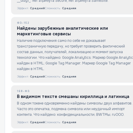
__ddg1_: нет атрибута Secure, нет атрибута SameSite.
Эффект:
Средний
Сложность:
Средняя
ФЗ-152
Найдены зарубежные аналитические или
маркетинговые сервисы
Наличие подключения само по себе не доказывает
трансграничную передачу, но требует проверить фактический
состав данных, получателей, локализацию и момент запуска
технологии. Что найдено: Google Analytics: Маркер Google Analyti
найден в HTML; Google Tag Manager: Маркер Google Tag Manager
найден в HTML.
Эффект:
Средний
Сложность:
Средняя
168-ФЗ
В видимом тексте смешаны кириллица и латиница
В одном токене одновременно найдены символы двух алфавитов.
Часто это опечатка, подмена символа или неудачный импорт
контента. Что найдено: конфиденциальноcти; BWTМы; ruООО.
Эффект:
Средний
Сложность:
Средняя