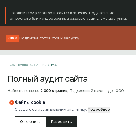
Готовим тариф «Контроль сайта» к запуску. Подключение
откроется в ближайшее время, а разовые аудиты уже доступны.
Подписка готовится к запуску
→
СКОРО
ЕСЛИ НУЖНА ОДНА ПРОВЕРКА
Полный аудит сайта
Найдено
не менее
2 000
страниц
. Подходящий пакет —
до 1 000
страниц
.
Файлы cookie
С вашего согласия включим аналитику.
Подробнее
Страницы
до
1 000
Отклонить
Разрешить
Глубина
29
проверок