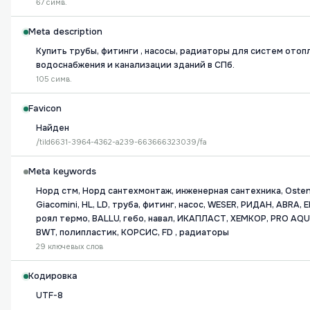
67 симв.
Meta description
Купить трубы, фитинги , насосы, радиаторы для систем отоп
водоснабжения и канализации зданий в СПб.
105 симв.
Favicon
Найден
/tild6631-3964-4362-a239-663666323039/fa
Meta keywords
Норд стм, Норд сантехмонтаж, инженерная сантехника, Ostend
Giacomini, HL, LD, труба, фитинг, насос, WESER, РИДАН, ABRA, E
роял термо, BALLU, гебо, навал, ИКАПЛАСТ, ХЕМКОР, PRO AQU
BWT, полипластик, КОРСИС, FD , радиаторы
29 ключевых слов
Кодировка
UTF-8