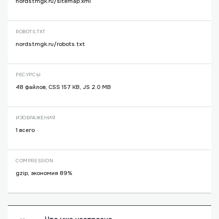
nordstmgk.ru/sitemap.xml
ROBOTS.TXT
nordstmgk.ru/robots.txt
РЕСУРСЫ
48 файлов, CSS 157 KB, JS 2.0 MB
ИЗОБРАЖЕНИЯ
1 всего
COMPRESSION
gzip, экономия 89%