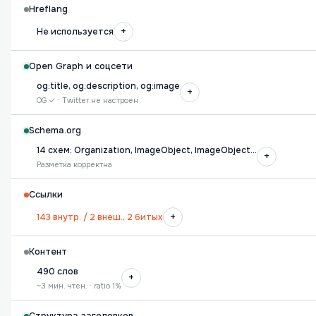
Hreflang
+
Не используется
Open Graph и соцсети
og:title, og:description, og:image
+
OG ✓ · Twitter не настроен
Schema.org
14 схем: Organization, ImageObject, ImageObject…
+
Разметка корректна
Ссылки
+
143 внутр. / 2 внеш., 2 битых
Контент
490 слов
+
~3 мин. чтен. · ratio 1%