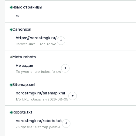
Язык страницы
ru
Canonical
https://nordstmgk.ru/
+
Самоссылка — всё верно
Meta robots
Не задан
+
По умолчанию: index, follow
Sitemap.xml
nordstmgk.ru/sitemap.xml
+
178 URL · обновлён 2026-08-05
Robots.txt
nordstmgk.ru/robots.txt
+
26 правил · Sitemap указан