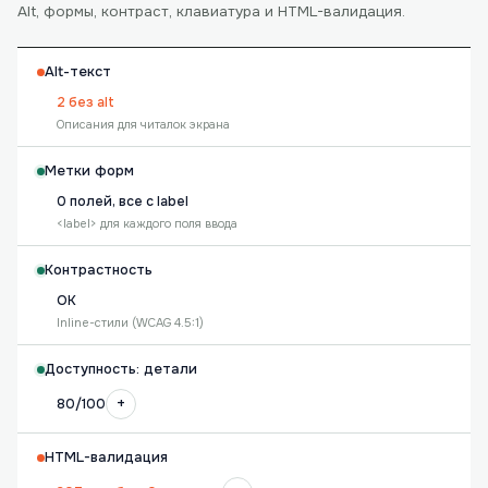
Alt, формы, контраст, клавиатура и HTML-валидация.
Alt-текст
2 без alt
Описания для читалок экрана
Метки форм
0 полей, все с label
<label> для каждого поля ввода
Контрастность
OK
Inline-стили (WCAG 4.5:1)
Доступность: детали
+
80/100
HTML-валидация