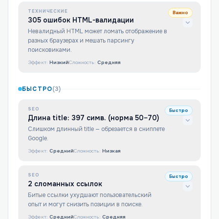
ТЕХНИЧЕСКИЕ
Важно
305 ошибок HTML-валидации
Невалидный HTML может ломать отображение в
разных браузерах и мешать парсингу
поисковиками.
Эффект:
Низкий
Сложность:
Средняя
БЫСТРО
(
3
)
SEO
Быстро
Длина title: 397 симв. (норма 50–70)
Слишком длинный title — обрезается в сниппете
Google.
Эффект:
Средний
Сложность:
Низкая
SEO
Быстро
2 сломанных ссылок
Битые ссылки ухудшают пользовательский
опыт и могут снизить позиции в поиске.
Эффект:
Средний
Сложность:
Средняя