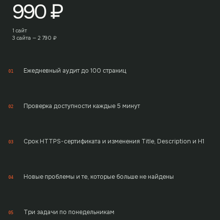
990
₽
1 сайт
3 сайта —
2 790
₽
Ежедневный аудит до 100 страниц
01
Проверка доступности каждые 5 минут
02
Срок HTTPS-сертификата и изменения Title, Description и H1
03
Новые проблемы и те, которые больше не найдены
04
Три задачи по понедельникам
05