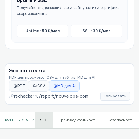
Uptime и SSL
Получайте уведомления, если сайт упал или сертификат
скоро закончится.
Uptime ·
50
₽/мес
SSL ·
30
₽/мес
Экспорт отчёта
PDF для просмотра, CSV для таблиц, MD для AI
PDF
CSV
MD для AI
rechecker.ru/report/
nouvelobs-com
Копировать
SEO
Производительность
Безопасность
РАЗДЕЛЫ ОТЧЁТА