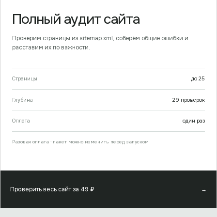
Полный аудит сайта
Проверим страницы из sitemap.xml, соберём общие ошибки и
расставим их по важности.
Страницы
до
25
Глубина
29
проверок
Оплата
один раз
Разовая оплата · пакет можно изменить перед запуском
Проверить весь сайт за
49
₽
→