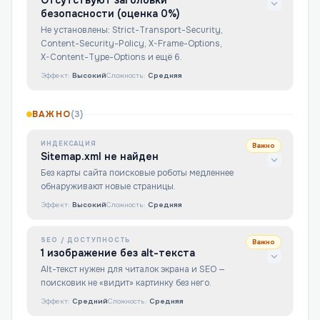
Отсутствуют заголовки
безопасности (оценка 0%)
Не установлены: Strict-Transport-Security,
Content-Security-Policy, X-Frame-Options,
X-Content-Type-Options и ещё 6.
Эффект:
Высокий
Сложность:
Средняя
ВАЖНО
(
3
)
ИНДЕКСАЦИЯ
Важно
Sitemap.xml не найден
Без карты сайта поисковые роботы медленнее
обнаруживают новые страницы.
Эффект:
Высокий
Сложность:
Средняя
SEO / ДОСТУПНОСТЬ
Важно
1 изображение без alt-текста
Alt-текст нужен для читалок экрана и SEO —
поисковик не «видит» картинку без него.
Эффект:
Средний
Сложность:
Средняя