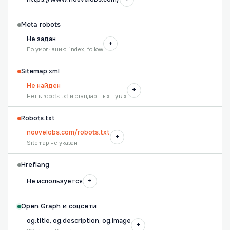
Meta robots
Не задан
+
По умолчанию: index, follow
Sitemap.xml
Не найден
+
Нет в robots.txt и стандартных путях
Robots.txt
nouvelobs.com/robots.txt
+
Sitemap не указан
Hreflang
+
Не используется
Open Graph и соцсети
og:title, og:description, og:image
+