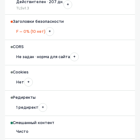
Действителен · 207 дн.
+
TLSv1.3
Заголовки безопасности
+
F — 0% (10 нет)
CORS
+
Не задан · норма для сайта
Cookies
+
Нет
Редиректы
+
1 редирект
Смешанный контент
Чисто