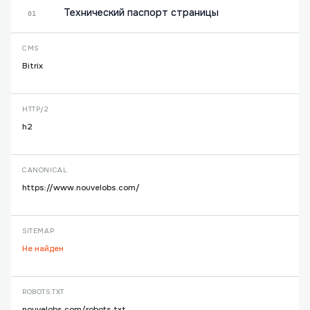
Технический паспорт страницы
01
CMS
Bitrix
HTTP/2
h2
CANONICAL
https://www.nouvelobs.com/
SITEMAP
Не найден
ROBOTS.TXT
nouvelobs.com/robots.txt