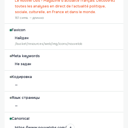
Le Nouvel Obs - Magazine d’actualité français. Découvrez
toutes les analyses en direct de l’actualité politique,
sociale, culturelle, en France et dans le monde.
161 симв. — длинно
Favicon
Найден
/bucket/resources/web/img/icons/nouvelob
Meta keywords
Не задан
Кодировка
—
Язык страницы
—
Canonical
+
https://www.nouvelobs.com/