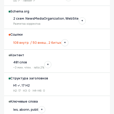
OG ✓ · Twitter ✓
Schema.org
2 схем: NewsMediaOrganization, WebSite
+
Разметка корректна
Ссылки
+
108 внутр. / 50 внеш., 2 битых
Контент
481 слов
+
~3 мин. чтен. · ratio 2%
Структура заголовков
H1 ✓, 17 H2
H2: 17 · H3: 0 · H4–H6: 0
Ключевые слова
+
les, abonn, publi