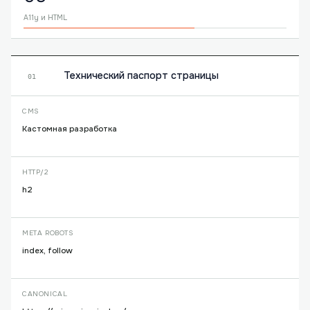
A11y и HTML
Технический паспорт страницы
01
CMS
Кастомная разработка
HTTP/2
h2
META ROBOTS
index, follow
CANONICAL