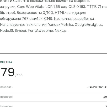
Brotli и GZIP, что положительно влияет на скорость
загрузки. Core Web Vitals: LCP 1.65 сек, CLS 0.183, TTFB 71 мс
(быстро). Безопасность: 0/100. HTML-валидация:
обнаружено 767 ошибок. CMS: Кастомная разработка.
Используемые технологии: YandexMetrika, GoogleAnalytics,
NodeJS, Swiper, FontAwesome, Next.js.
ОЦЕНКА
79
/100
Обновлён
9 июля 2026 г.
Проверок
29
Запусков
2