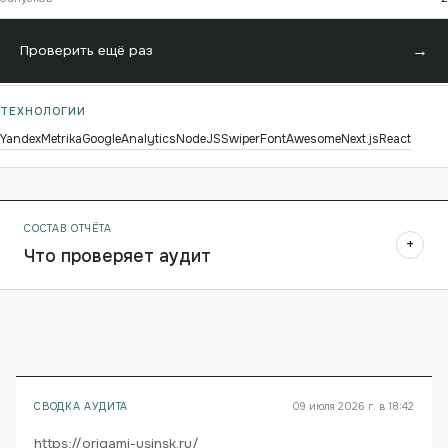
→
Проверить ещё раз
ТЕХНОЛОГИИ
YandexMetrika
GoogleAnalytics
NodeJS
Swiper
FontAwesome
Next.js
React
СОСТАВ ОТЧЁТА
+
Что проверяет аудит
СВОДКА АУДИТА
09 июля 2026 г. в 18:42
https://origami-usinsk.ru/