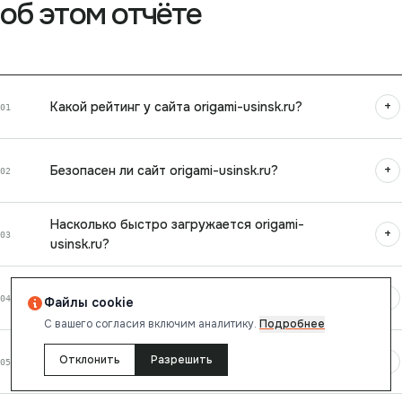
об этом отчёте
+
Какой рейтинг у сайта origami-usinsk.ru?
01
+
Безопасен ли сайт origami-usinsk.ru?
02
Насколько быстро загружается origami-
+
03
usinsk.ru?
Оптимизирован ли origami-usinsk.ru для
+
04
Файлы cookie
поисковых систем?
С вашего согласия включим аналитику.
Подробнее
+
Отклонить
Разрешить
Какие технологии использует origami-usinsk.ru?
05