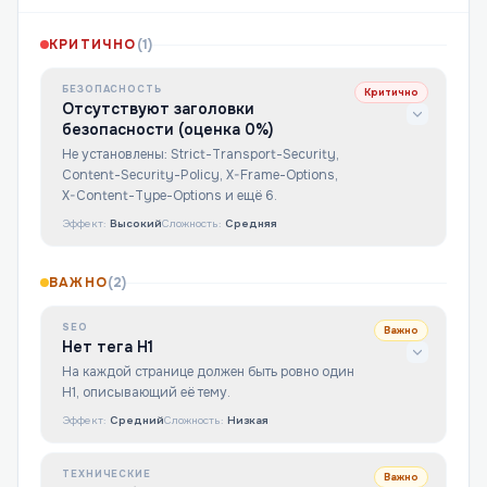
КРИТИЧНО
(
1
)
БЕЗОПАСНОСТЬ
Критично
Отсутствуют заголовки
безопасности (оценка 0%)
Не установлены: Strict-Transport-Security,
Content-Security-Policy, X-Frame-Options,
X-Content-Type-Options и ещё 6.
Эффект:
Высокий
Сложность:
Средняя
ВАЖНО
(
2
)
SEO
Важно
Нет тега H1
На каждой странице должен быть ровно один
H1, описывающий её тему.
Эффект:
Средний
Сложность:
Низкая
ТЕХНИЧЕСКИЕ
Важно