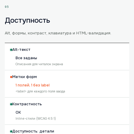
05
Доступность
Alt, формы, контраст, клавиатура и HTML-валидация.
Alt-текст
Все заданы
Описания для читалок экрана
Метки форм
1 полей, 1 без label
<label> для каждого поля ввода
Контрастность
OK
Inline-стили (WCAG 4.5:1)
Доступность: детали