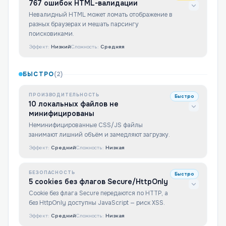
767 ошибок HTML-валидации
Невалидный HTML может ломать отображение в
разных браузерах и мешать парсингу
поисковиками.
Эффект:
Низкий
Сложность:
Средняя
БЫСТРО
(
2
)
ПРОИЗВОДИТЕЛЬНОСТЬ
Быстро
10 локальных файлов не
минифицированы
Неминифицированные CSS/JS файлы
занимают лишний объём и замедляют загрузку.
Эффект:
Средний
Сложность:
Низкая
БЕЗОПАСНОСТЬ
Быстро
5 cookies без флагов Secure/HttpOnly
Cookie без флага Secure передаются по HTTP, а
без HttpOnly доступны JavaScript — риск XSS.
Эффект:
Средний
Сложность:
Низкая