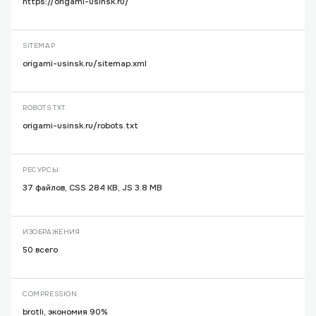
https://origami-usinsk.ru/
SITEMAP
origami-usinsk.ru/sitemap.xml
ROBOTS.TXT
origami-usinsk.ru/robots.txt
РЕСУРСЫ
37 файлов, CSS 284 KB, JS 3.8 MB
ИЗОБРАЖЕНИЯ
50 всего
COMPRESSION
brotli, экономия 90%