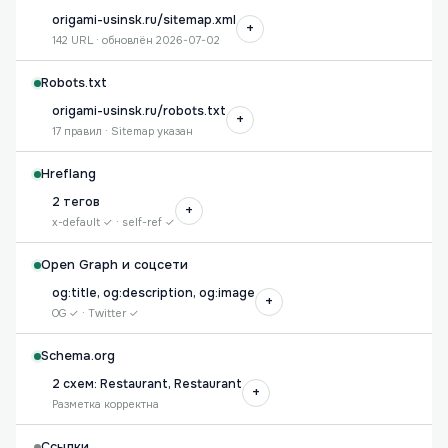
origami-usinsk.ru/sitemap.xml
+
142 URL · обновлён 2026-07-02
Robots.txt
origami-usinsk.ru/robots.txt
+
17 правил · Sitemap указан
Hreflang
2 тегов
+
x-default ✓ · self-ref ✓
Open Graph и соцсети
og:title, og:description, og:image
+
OG ✓ · Twitter ✓
Schema.org
2 схем: Restaurant, Restaurant
+
Разметка корректна
Ссылки