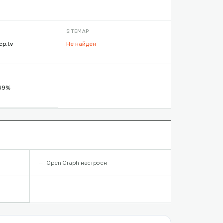
SITEMAP
cp.tv
Не найден
 69%
Open Graph настроен