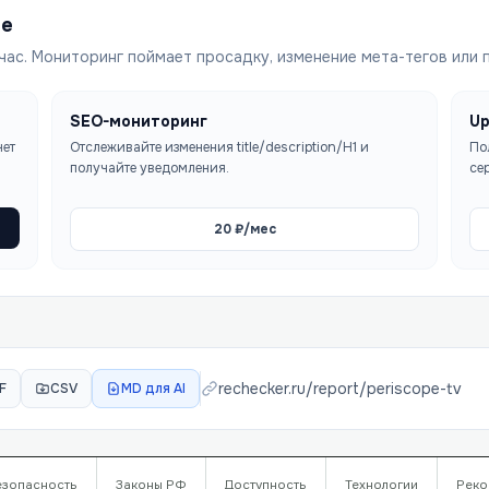
ше
час. Мониторинг поймает просадку, изменение мета-тегов или 
SEO-мониторинг
Up
чет
Отслеживайте изменения title/description/H1 и
По
получайте уведомления.
се
20
₽/мес
rechecker.ru/report/
periscope-tv
F
CSV
MD для AI
езопасность
Законы РФ
Доступность
Технологии
Реко