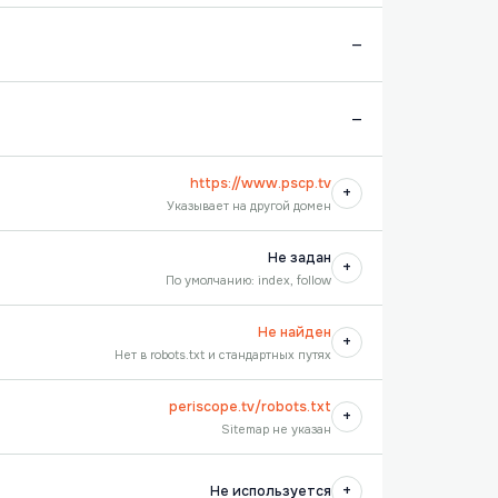
—
—
https://www.pscp.tv
+
Указывает на другой домен
Не задан
+
По умолчанию: index, follow
Не найден
+
Нет в robots.txt и стандартных путях
periscope.tv/robots.txt
+
Sitemap не указан
+
Не используется