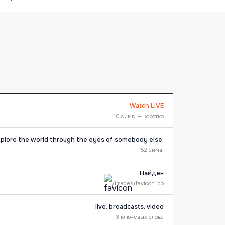
Watch LIVE
10 симв. — коротко
xplore the world through the eyes of somebody else.
52 симв.
Найден
/images/favicon.ico
live, broadcasts, video
3 ключевых слова