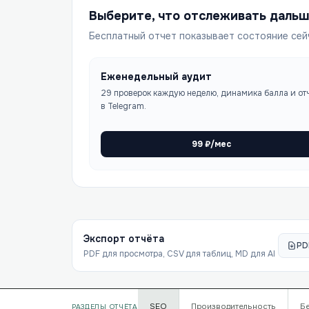
Выберите, что отслеживать даль
Бесплатный отчет показывает состояние сей
Еженедельный аудит
29 проверок каждую неделю, динамика балла и от
в Telegram.
99
₽/мес
Экспорт отчёта
PD
PDF для просмотра, CSV для таблиц, MD для AI
SEO
Производительность
Б
РАЗДЕЛЫ ОТЧЁТА