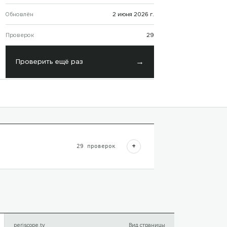
Обновлён
2 июня 2026 г.
Проверок
29
→
Проверить ещё раз
+
29
проверок
periscope.tv
Вид страницы