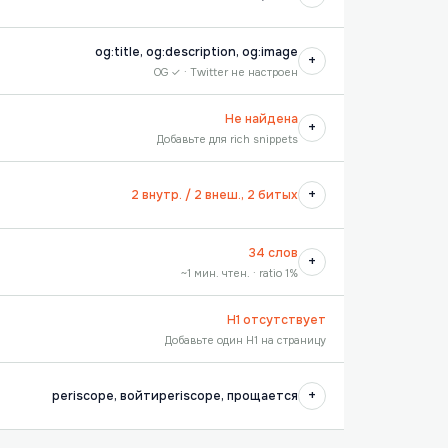
og:title, og:description, og:image
+
OG ✓ · Twitter не настроен
Не найдена
+
Добавьте для rich snippets
+
2 внутр. / 2 внеш., 2 битых
34 слов
+
~1 мин. чтен. · ratio 1%
H1 отсутствует
Добавьте один H1 на страницу
+
periscope, войтиperiscope, прощается