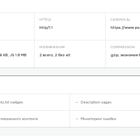
HTTP/2
CANONICAL
http/1.1
https://www.ps
ИЗОБРАЖЕНИЯ
COMPRESSION
6 KB, JS 1.8 MB
2 всего, 2 без alt
gzip, экономия
ts.txt найден
Description задан
смешанного контента
Мониторинг ошибок