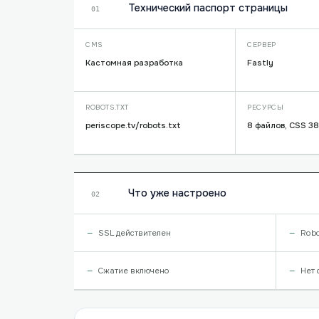
Технический паспорт страницы
01
CMS
СЕРВЕР
Кастомная разработка
Fastly
ROBOTS.TXT
РЕСУРСЫ
periscope.tv/robots.txt
8 файлов, CSS 38
Что уже настроено
02
SSL действителен
Robo
Сжатие включено
Нет 