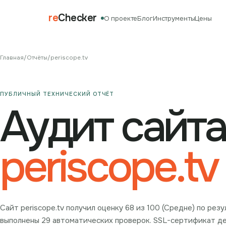
re
Checker
О проекте
Блог
Инструменты
Цены
Главная
/
Отчёты
/
periscope.tv
ПУБЛИЧНЫЙ ТЕХНИЧЕСКИЙ ОТЧЁТ
Аудит сайта
periscope.tv
Сайт periscope.tv получил оценку 68 из 100 (Средне) по ре
выполнены 29 автоматических проверок. SSL-сертификат дей