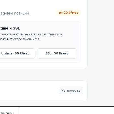
от
20
₽/мес
падение позиций.
time и SSL
лучайте уведомления, если сайт упал или
ртификат скоро закончится.
Uptime ·
50
₽/мес
SSL ·
30
₽/мес
Копировать
мендации