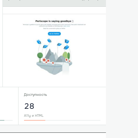
Доступность
28
A11y и HTML