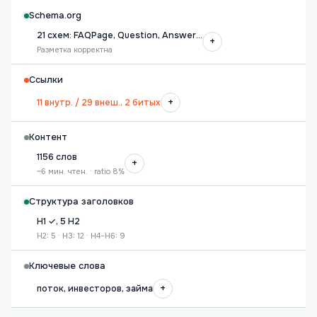
Schema.org
21 схем: FAQPage, Question, Answer…
+
Разметка корректна
Ссылки
+
11 внутр. / 29 внеш., 2 битых
Контент
1156 слов
+
~6 мин. чтен. · ratio 8%
Структура заголовков
H1 ✓, 5 H2
H2: 5 · H3: 12 · H4–H6: 9
Ключевые слова
+
поток, инвесторов, займа