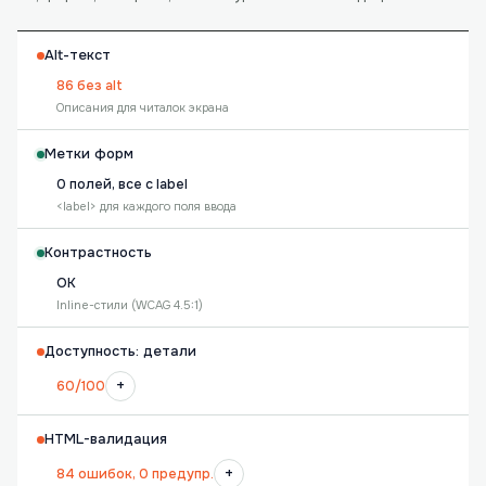
Alt-текст
86 без alt
Описания для читалок экрана
Метки форм
0 полей, все с label
<label> для каждого поля ввода
Контрастность
OK
Inline-стили (WCAG 4.5:1)
Доступность: детали
+
60/100
HTML-валидация
+
84 ошибок, 0 предупр.