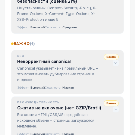
безопасности (оценка 21%)
Не установлены: Content-Security-Policy, X-
Frame-Options, X-Content-Type-Options, X-
XSS-Protection и ещё 5.
Эффект:
Высокий
Сложность:
Средняя
ВАЖНО
(
6
)
SEO
Важно
Некорректный canonical
Canonical указывает не на правильный URL —
это может вызвать дублирование страниц в
индексе.
Эффект:
Высокий
Сложность:
Низкая
ПРОИЗВОДИТЕЛЬНОСТЬ
Важно
Сжатие не включено (нет GZIP/Brotli)
Без сжатия HTML/CSS/JS передаётся в
исходном объёме — страницы загружаются
медленнее.
Эффект:
Высокий
Сложность:
Низкая