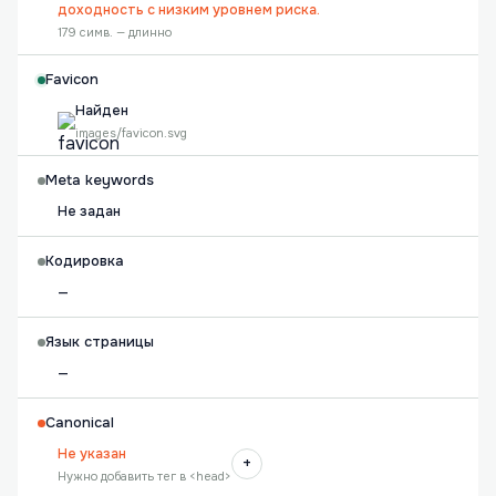
доходность с низким уровнем риска.
179 симв. — длинно
Favicon
Найден
images/favicon.svg
Meta keywords
Не задан
Кодировка
—
Язык страницы
—
Canonical
Не указан
+
Нужно добавить тег в <head>