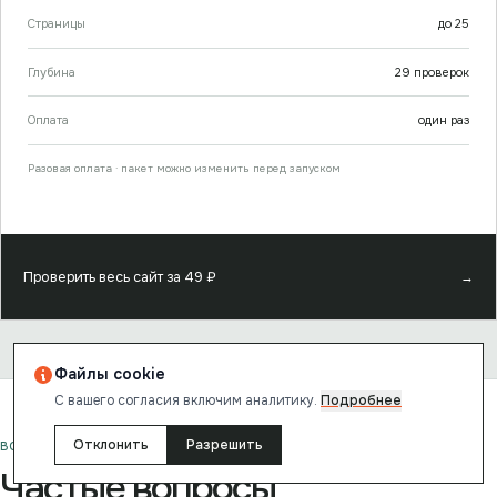
Страницы
до
25
Глубина
29
проверок
Оплата
один раз
Разовая оплата · пакет можно изменить перед запуском
Проверить весь сайт за
49
₽
→
Файлы cookie
С вашего согласия включим аналитику.
Подробнее
Отклонить
Разрешить
ВОПРОСЫ И ОТВЕТЫ
Частые вопросы