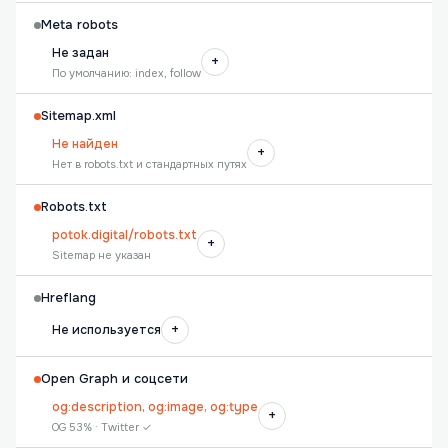
Meta robots
Не задан
+
По умолчанию: index, follow
Sitemap.xml
Не найден
+
Нет в robots.txt и стандартных путях
Robots.txt
potok.digital/robots.txt
+
Sitemap не указан
Hreflang
+
Не используется
Open Graph и соцсети
og:description, og:image, og:type
+
OG 53% · Twitter ✓