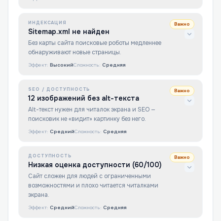
ИНДЕКСАЦИЯ
Важно
Sitemap.xml не найден
Без карты сайта поисковые роботы медленнее
обнаруживают новые страницы.
Эффект:
Высокий
Сложность:
Средняя
SEO / ДОСТУПНОСТЬ
Важно
12 изображений без alt-текста
Alt-текст нужен для читалок экрана и SEO —
поисковик не «видит» картинку без него.
Эффект:
Средний
Сложность:
Средняя
ДОСТУПНОСТЬ
Важно
Низкая оценка доступности (60/100)
Сайт сложен для людей с ограниченными
возможностями и плохо читается читалками
экрана.
Эффект:
Средний
Сложность:
Средняя