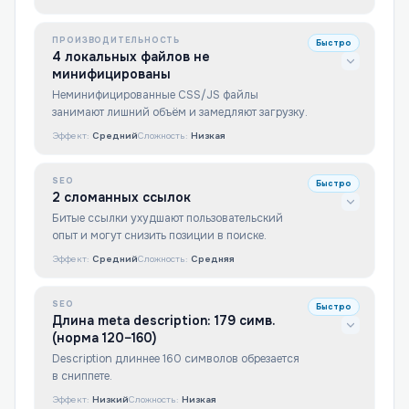
ПРОИЗВОДИТЕЛЬНОСТЬ
Быстро
4 локальных файлов не
минифицированы
Неминифицированные CSS/JS файлы
занимают лишний объём и замедляют загрузку.
Эффект:
Средний
Сложность:
Низкая
SEO
Быстро
2 сломанных ссылок
Битые ссылки ухудшают пользовательский
опыт и могут снизить позиции в поиске.
Эффект:
Средний
Сложность:
Средняя
SEO
Быстро
Длина meta description: 179 симв.
(норма 120–160)
Description длиннее 160 символов обрезается
в сниппете.
Эффект:
Низкий
Сложность:
Низкая