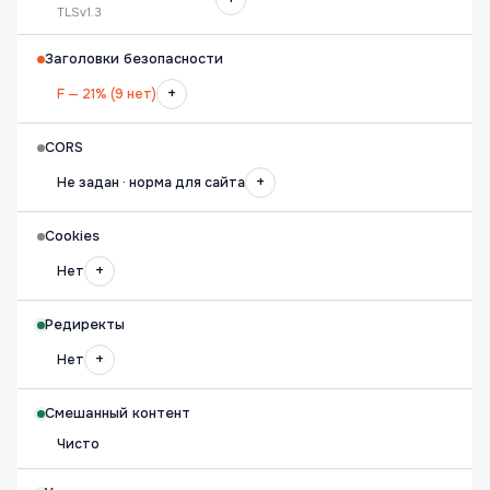
TLSv1.3
Заголовки безопасности
+
F — 21% (9 нет)
CORS
+
Не задан · норма для сайта
Cookies
+
Нет
Редиректы
+
Нет
Смешанный контент
Чисто