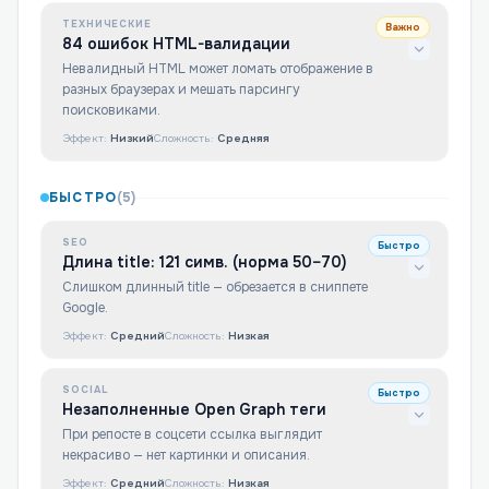
ТЕХНИЧЕСКИЕ
Важно
84 ошибок HTML-валидации
Невалидный HTML может ломать отображение в
разных браузерах и мешать парсингу
поисковиками.
Эффект:
Низкий
Сложность:
Средняя
БЫСТРО
(
5
)
SEO
Быстро
Длина title: 121 симв. (норма 50–70)
Слишком длинный title — обрезается в сниппете
Google.
Эффект:
Средний
Сложность:
Низкая
SOCIAL
Быстро
Незаполненные Open Graph теги
При репосте в соцсети ссылка выглядит
некрасиво — нет картинки и описания.
Эффект:
Средний
Сложность:
Низкая