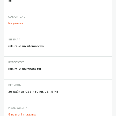
all
CANONICAL
Не указан
SITEMAP
rakurs-vl.ru/sitemap.xml
ROBOTS.TXT
rakurs-vl.ru/robots.txt
РЕСУРСЫ
39 файлов, CSS 480 KB, JS 1.5 MB
ИЗОБРАЖЕНИЯ
8 всего, 1 тяжёлых