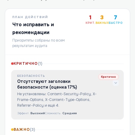
1
3
7
ПЛАН ДЕЙСТВИЙ
КРИТ.
ВАЖНЫХ
БЫСТРО
Что исправить и
рекомендации
Приоритеты собраны по всем
результатам аудита
КРИТИЧНО
(
1
)
БЕЗОПАСНОСТЬ
Критично
Отсутствуют заголовки
безопасности (оценка 17%)
Не установлены: Content-Security-Policy, X-
Frame-Options, X-Content-Type-Options,
Referrer-Policy и ещё 4.
Эффект:
Высокий
Сложность:
Средняя
ВАЖНО
(
3
)