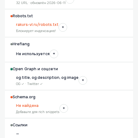
32 URL · обновлён 2026-06-11
Robots.txt
rakurs-vl.ru/robots.txt
+
Блокирует индексацию!
Hreflang
+
Не используется
Open Graph и соцсети
og:title, og:description, og:image
+
OG ✓ · Twitter ✓
Schema.org
Не найдена
+
Добавьте для rich snippets
Ссылки
—