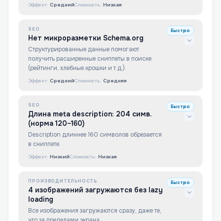
Эффект:
Средний
Сложность:
Низкая
SEO
Быстро
Нет микроразметки Schema.org
Структурированные данные помогают
получить расширенные сниппеты в поиске
(рейтинги, хлебные крошки и т.д.).
Эффект:
Средний
Сложность:
Средняя
SEO
Быстро
Длина meta description: 204 симв.
(норма 120–160)
Description длиннее 160 символов обрезается
в сниппете.
Эффект:
Низкий
Сложность:
Низкая
ПРОИЗВОДИТЕЛЬНОСТЬ
Быстро
4 изображений загружаются без lazy
loading
Все изображения загружаются сразу, даже те,
что за пределами экрана.