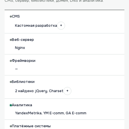
CMS, сервер, библиотеки, домен, DNS и аналитика.
CMS
+
Кастомная разработка
Веб-сервер
Nginx
Фреймворки
—
Библиотеки
+
2 найдено: jQuery, Charset
Аналитика
YandexMetrika, YM E-comm, GA E-comm
Платёжные системы