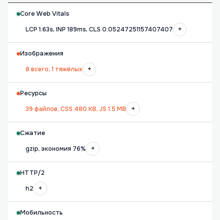
Core Web Vitals
+
LCP 1.63s, INP 189ms, CLS 0.05247251157407407
Изображения
+
8 всего, 1 тяжёлых
Ресурсы
+
39 файлов, CSS 480 KB, JS 1.5 MB
Сжатие
+
gzip, экономия 76%
HTTP/2
+
h2
Мобильность