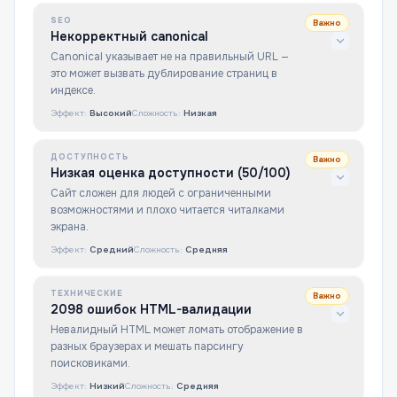
SEO
Важно
Некорректный canonical
Canonical указывает не на правильный URL —
это может вызвать дублирование страниц в
индексе.
Эффект:
Высокий
Сложность:
Низкая
ДОСТУПНОСТЬ
Важно
Низкая оценка доступности (50/100)
Сайт сложен для людей с ограниченными
возможностями и плохо читается читалками
экрана.
Эффект:
Средний
Сложность:
Средняя
ТЕХНИЧЕСКИЕ
Важно
2098 ошибок HTML-валидации
Невалидный HTML может ломать отображение в
разных браузерах и мешать парсингу
поисковиками.
Эффект:
Низкий
Сложность:
Средняя