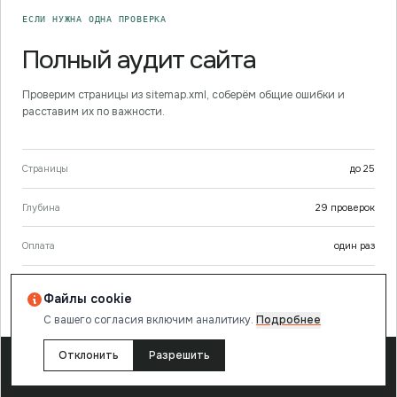
ЕСЛИ НУЖНА ОДНА ПРОВЕРКА
Полный аудит сайта
Проверим страницы из sitemap.xml, соберём общие ошибки и
расставим их по важности.
Страницы
до
25
Глубина
29
проверок
Оплата
один раз
Разовая оплата · пакет можно изменить перед запуском
Файлы cookie
С вашего согласия включим аналитику.
Подробнее
Отклонить
Разрешить
Проверить весь сайт за
49
₽
→