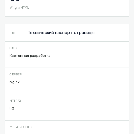
A11y и HTML
Технический паспорт страницы
01
CMS
Кастомная разработка
СЕРВЕР
Nginx
HTTP/2
h2
META ROBOTS