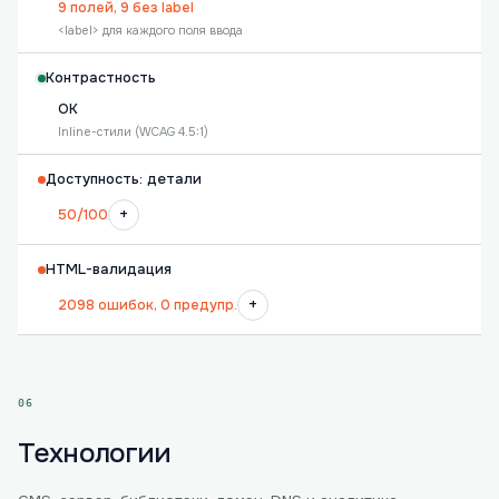
9 полей, 9 без label
<label> для каждого поля ввода
Контрастность
OK
Inline-стили (WCAG 4.5:1)
Доступность: детали
+
50/100
HTML-валидация
+
2098 ошибок, 0 предупр.
06
Технологии