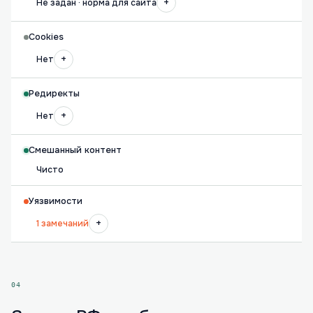
+
Не задан · норма для сайта
Cookies
+
Нет
Редиректы
+
Нет
Смешанный контент
Чисто
Уязвимости
+
1 замечаний
04