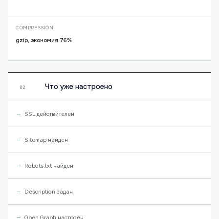
COMPRESSION
gzip, экономия 76%
Что уже настроено
02
SSL действителен
Sitemap найден
Robots.txt найден
Description задан
Open Graph настроен