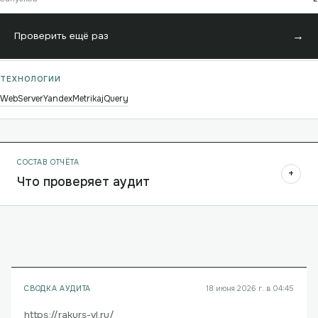
→
Проверить ещё раз
ТЕХНОЛОГИИ
WebServer
YandexMetrika
jQuery
СОСТАВ ОТЧЁТА
+
Что проверяет аудит
СВОДКА АУДИТА
18 июня 2026 г. в 04:45
https://rakurs-vl.ru/