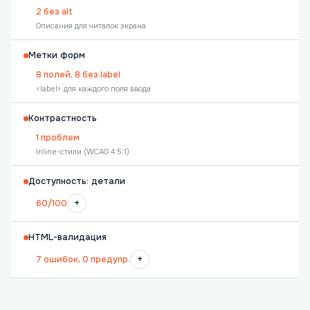
2 без alt
Описания для читалок экрана
Метки форм
8 полей, 8 без label
<label> для каждого поля ввода
Контрастность
1 проблем
Inline-стили (WCAG 4.5:1)
Доступность: детали
+
60/100
HTML-валидация
+
7 ошибок, 0 предупр.