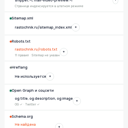
snippet:-1, max-video-preview:-1
Страница индексируется в штатном режиме
Sitemap.xml
+
rastochnik.ru/sitemap_index.xml
Robots.txt
rastochnik.ru/robots.txt
+
11 правил · Sitemap не указан
Hreflang
+
Не используется
Open Graph и соцсети
og:title, og:description, og:image
+
OG ✓ · Twitter ✓
Schema.org
Не найдена
+