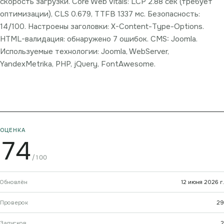
скорость загрузки. Core Web Vitals: LCP 2.88 сек (требует
оптимизации), CLS 0.679, TTFB 1337 мс. Безопасность:
14/100. Настроены заголовки: X-Content-Type-Options.
HTML-валидация: обнаружено 7 ошибок. CMS: Joomla.
Используемые технологии: Joomla, WebServer,
YandexMetrika, PHP, jQuery, FontAwesome.
ОЦЕНКА
74
/100
Обновлён
12 июня 2026 г.
Проверок
29
Запусков
2