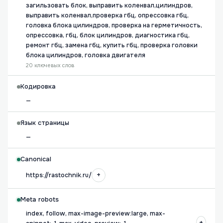
загильзовать блок, выправить коленвал,цилиндров,
выправить коленвал,проверка гбц, опрессовка гбц,
головка блока цилиндров, проверка на герметичность,
опрессовка, гбц, блок цилиндров, диагностика гбц,
ремонт гбц, замена гбц, купить гбц, проверка головки
блока цилиндров, головка двигателя
20 ключевых слов
Кодировка
—
Язык страницы
—
Canonical
+
https://rastochnik.ru/
Meta robots
index, follow, max-image-preview:large, max-
+