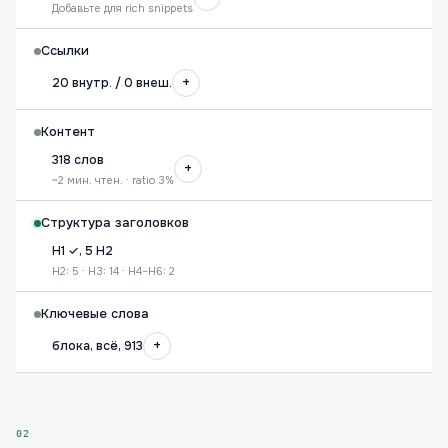
Добавьте для rich snippets
Ссылки
+
20 внутр. / 0 внеш.
Контент
318 слов
+
~2 мин. чтен. · ratio 3%
Структура заголовков
H1 ✓, 5 H2
H2: 5 · H3: 14 · H4–H6: 2
Ключевые слова
+
блока, всё, 913
02