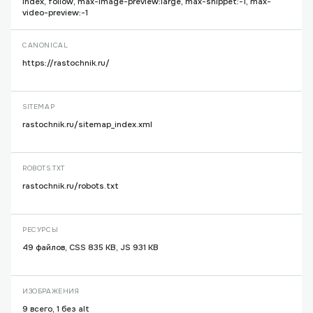
index, follow, max-image-preview:large, max-snippet:-1, max-
video-preview:-1
CANONICAL
https://rastochnik.ru/
SITEMAP
rastochnik.ru/sitemap_index.xml
ROBOTS.TXT
rastochnik.ru/robots.txt
РЕСУРСЫ
49 файлов, CSS 835 KB, JS 931 KB
ИЗОБРАЖЕНИЯ
9 всего, 1 без alt