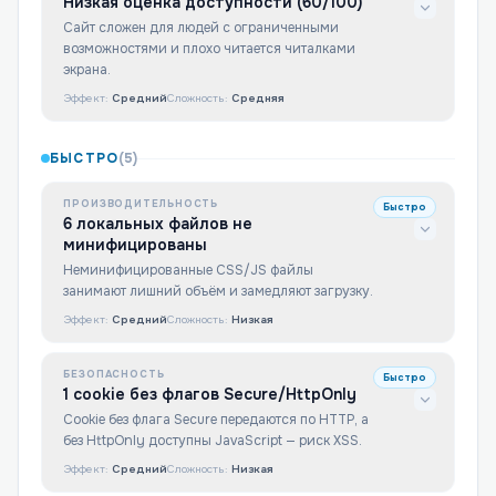
Низкая оценка доступности (60/100)
Сайт сложен для людей с ограниченными
возможностями и плохо читается читалками
экрана.
Эффект:
Средний
Сложность:
Средняя
БЫСТРО
(
5
)
ПРОИЗВОДИТЕЛЬНОСТЬ
Быстро
6 локальных файлов не
минифицированы
Неминифицированные CSS/JS файлы
занимают лишний объём и замедляют загрузку.
Эффект:
Средний
Сложность:
Низкая
БЕЗОПАСНОСТЬ
Быстро
1 cookie без флагов Secure/HttpOnly
Cookie без флага Secure передаются по HTTP, а
без HttpOnly доступны JavaScript — риск XSS.
Эффект:
Средний
Сложность:
Низкая