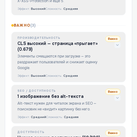
X-XSS-Protection и ещё 5.
Эффект:
Высокий
Сложность:
Средняя
ВАЖНО
(
3
)
ПРОИЗВОДИТЕЛЬНОСТЬ
Важно
CLS высокий — страница «прыгает»
(0.679)
Элементы смещаются при загрузке — это
раздражает пользователей и снижает оценку
Google.
Эффект:
Высокий
Сложность:
Средняя
SEO / ДОСТУПНОСТЬ
Важно
1 изображение без alt-текста
Alt-текст нужен для читалок экрана и SEO —
поисковик не «видит» картинку без него.
Эффект:
Средний
Сложность:
Средняя
ДОСТУПНОСТЬ
Важно