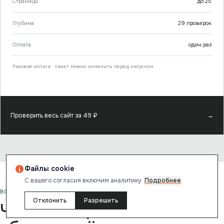
Страницы
до
25
Глубина
29
проверок
Оплата
один раз
Разовая оплата · пакет можно изменить перед запуском
Проверить весь сайт за
49
₽
→
Файлы cookie
С вашего согласия включим аналитику.
Подробнее
ВОПРОСЫ И ОТВЕТЫ
Отклонить
Разрешить
Частые вопросы