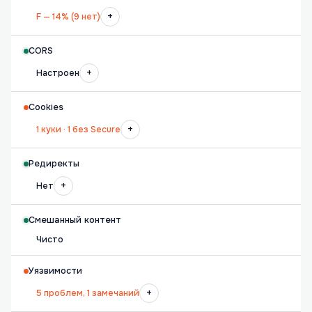
+
F — 14% (9 нет)
CORS
+
Настроен
Cookies
+
1 куки · 1 без Secure
Редиректы
+
Нет
Смешанный контент
Чисто
Уязвимости
+
5 проблем, 1 замечаний