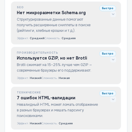
SEO
Быстро
Нет микроразметки Schema.org
Структурированные данные помогают
получить расширенные сниппеты в поиске
(рейтинги, хлебные крошки и т.д.).
Эффект:
Средний
Сложность:
Средняя
ПРОИЗВОДИТЕЛЬНОСТЬ
Быстро
Используется GZIP, но нет Brotli
Brotli сжимает на 15–25% лучше чем GZIP —
современные браузеры его поддерживают.
Эффект:
Низкий
Сложность:
Низкая
ТЕХНИЧЕСКИЕ
Быстро
7 ошибок HTML-валидации
Невалидный HTML может ломать отображение
в разных браузерах и мешать парсингу
поисковиками.
Эффект:
Низкий
Сложность:
Средняя