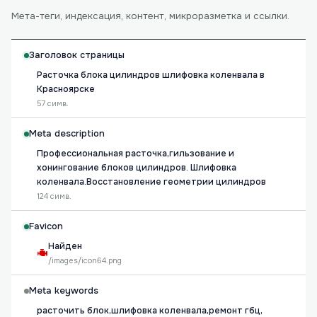
Мета-теги, индексация, контент, микроразметка и ссылки.
Заголовок страницы
Расточка блока цилиндров шлифовка коленвала в
Красноярске
57 симв.
Meta description
Профессиональная расточка,гильзование и
хонингование блоков цилиндров. Шлифовка
коленвала.Восстановление геометрии цилиндров
124 симв.
Favicon
Найден
/images/icon64.png
Meta keywords
расточить блок,шлифовка коленвала,ремонт гбц,