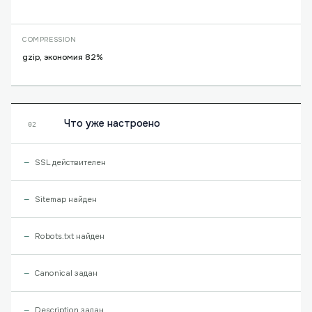
COMPRESSION
gzip, экономия 82%
Что уже настроено
02
SSL действителен
Sitemap найден
Robots.txt найден
Canonical задан
Description задан