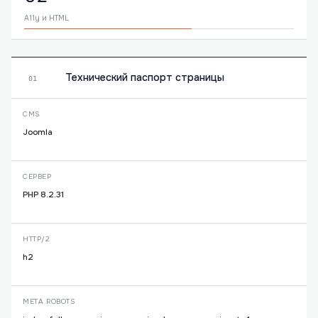
A11y и HTML
Технический паспорт страницы
01
CMS
Joomla
СЕРВЕР
PHP 8.2.31
HTTP/2
h2
META ROBOTS