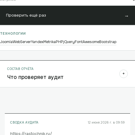
→
Проверить ещё раз
ТЕХНОЛОГИИ
Joomla
WebServer
YandexMetrika
PHP
jQuery
FontAwesome
Bootstrap
СОСТАВ ОТЧЁТА
+
Что проверяет аудит
СВОДКА АУДИТА
12 июня 2026 г. в 09:59
https://rastochnik.ru/