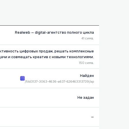
Realweb — digital-агентство полного цикла
41 симв.
ективность цифровых продаж, решать комплексные
дачи и совмещать креатив с новыми технологиями.
150 симв.
Найден
/tild3137-3063-4636-a637-626463313739/ap
Не задан
—