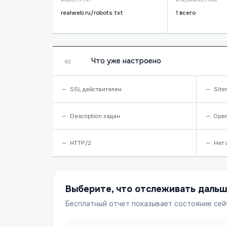
realweb.ru/robots.txt
1 всего
Что уже настроено
02
SSL действителен
Site
Description задан
Open
HTTP/2
Нет 
Выберите, что отслеживать даль
Бесплатный отчет показывает состояние сей