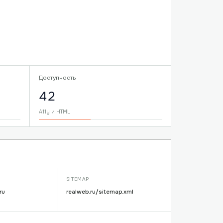
Доступность
42
A11y и HTML
SITEMAP
ru
realweb.ru/sitemap.xml