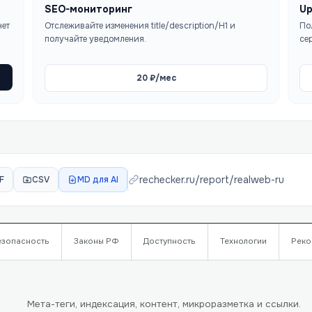
SEO-мониторинг
Up
чет
Отслеживайте изменения title/description/H1 и
По
получайте уведомления.
се
20
₽/мес
rechecker.ru/report/
realweb-ru
F
CSV
MD для AI
езопасность
Законы РФ
Доступность
Технологии
Реко
Мета-теги, индексация, контент, микроразметка и ссылки.