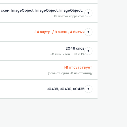
2 схем: ImageObject, ImageObject, ImageObject…
+
Разметка корректна
+
34 внутр. / 8 внеш., 4 битых
2046 слов
+
~11 мин. чтен. · ratio 1%
H1 отсутствует
Добавьте один H1 на страницу
+
u0438, u0430, u0435