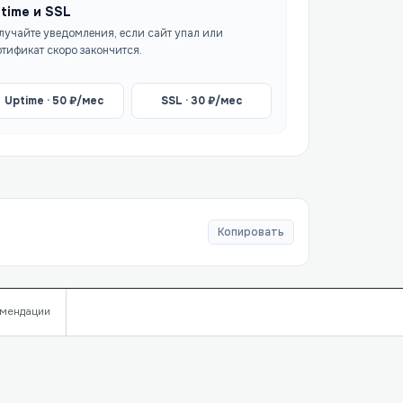
time и SSL
лучайте уведомления, если сайт упал или
ртификат скоро закончится.
Uptime ·
50
₽/мес
SSL ·
30
₽/мес
Копировать
мендации