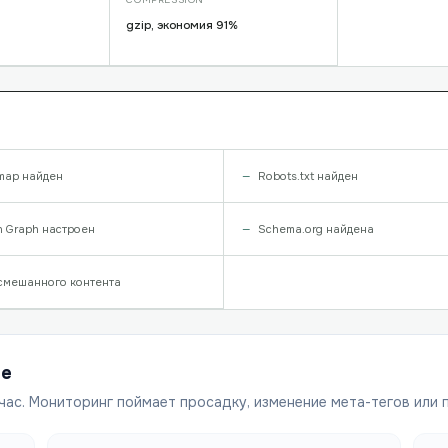
gzip, экономия 91%
map найден
Robots.txt найден
 Graph настроен
Schema.org найдена
смешанного контента
ше
час. Мониторинг поймает просадку, изменение мета-тегов или 