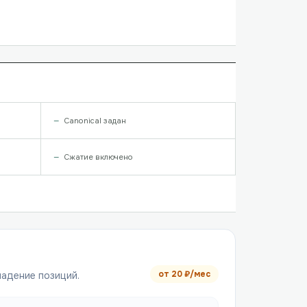
Canonical задан
Сжатие включено
от
20
₽/мес
падение позиций.