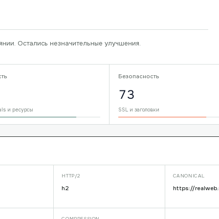
янии. Остались незначительные улучшения.
сть
Безопасность
73
als и ресурсы
SSL и заголовки
HTTP/2
CANONICAL
h2
https://realweb.
COMPRESSION