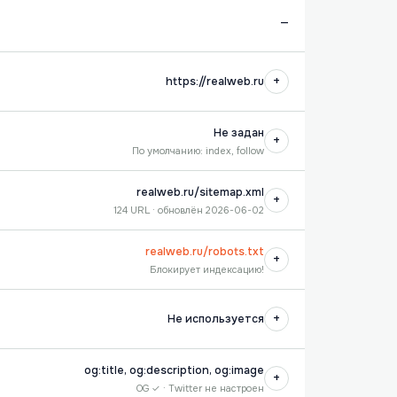
—
+
https://realweb.ru
Не задан
+
По умолчанию: index, follow
realweb.ru/sitemap.xml
+
124 URL · обновлён 2026-06-02
realweb.ru/robots.txt
+
Блокирует индексацию!
+
Не используется
og:title, og:description, og:image
+
OG ✓ · Twitter не настроен