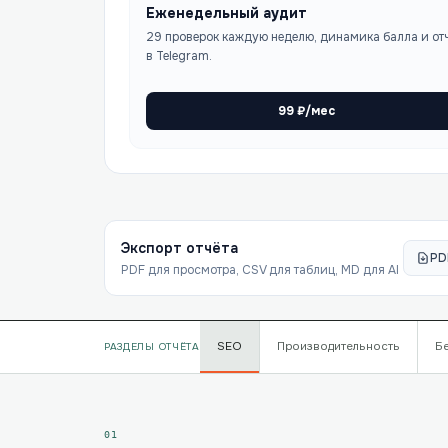
Еженедельный аудит
29 проверок каждую неделю, динамика балла и от
в Telegram.
99
₽/мес
Экспорт отчёта
PD
PDF для просмотра, CSV для таблиц, MD для AI
SEO
Производительность
Б
РАЗДЕЛЫ ОТЧЁТА
01