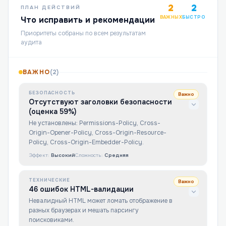
2
2
ПЛАН ДЕЙСТВИЙ
ВАЖНЫХ
БЫСТРО
Что исправить и рекомендации
Приоритеты собраны по всем результатам
аудита
ВАЖНО
(
2
)
БЕЗОПАСНОСТЬ
Важно
Отсутствуют заголовки безопасности
(оценка 59%)
Не установлены: Permissions-Policy, Cross-
Origin-Opener-Policy, Cross-Origin-Resource-
Policy, Cross-Origin-Embedder-Policy.
Эффект:
Высокий
Сложность:
Средняя
ТЕХНИЧЕСКИЕ
Важно
46 ошибок HTML-валидации
Невалидный HTML может ломать отображение в
разных браузерах и мешать парсингу
поисковиками.