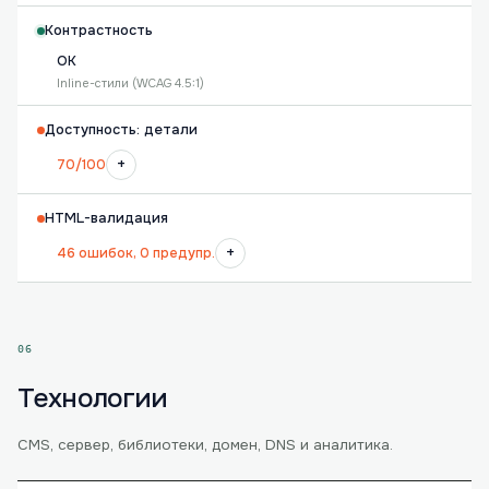
Контрастность
OK
Inline-стили (WCAG 4.5:1)
Доступность: детали
+
70/100
HTML-валидация
+
46 ошибок, 0 предупр.
06
Технологии
CMS, сервер, библиотеки, домен, DNS и аналитика.