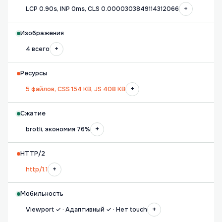
+
LCP 0.90s, INP 0ms, CLS 0.0000303849114312066
Изображения
+
4 всего
Ресурсы
+
5 файлов, CSS 154 KB, JS 408 KB
Сжатие
+
brotli, экономия 76%
HTTP/2
+
http/1.1
Мобильность
+
Viewport ✓ · Адаптивный ✓ · Нет touch