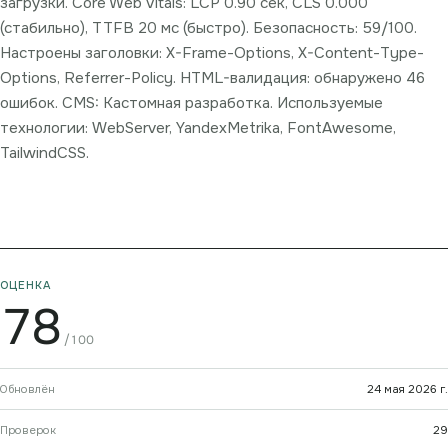
загрузки. Core Web Vitals: LCP 0.90 сек, CLS 0.000
(стабильно), TTFB 20 мс (быстро). Безопасность: 59/100.
Настроены заголовки: X-Frame-Options, X-Content-Type-
Options, Referrer-Policy. HTML-валидация: обнаружено 46
ошибок. CMS: Кастомная разработка. Используемые
технологии: WebServer, YandexMetrika, FontAwesome,
TailwindCSS.
ОЦЕНКА
78
/100
Обновлён
24 мая 2026 г.
Проверок
29