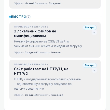
Эффект:
Низкий
Сложность:
Средняя
БЫСТРО
(
2
)
ПРОИЗВОДИТЕЛЬНОСТЬ
Быстро
2 локальных файлов не
минифицированы
Неминифицированные CSS/JS файлы
занимают лишний объём и замедляют загрузку.
Эффект:
Средний
Сложность:
Низкая
ПРОИЗВОДИТЕЛЬНОСТЬ
Быстро
Сайт работает на HTTP/1.1, не
HTTP/2
HTTP/2 поддерживает мультиплексирование
— одновременную загрузку ресурсов по
одному соединению.
Эффект:
Средний
Сложность:
Средняя