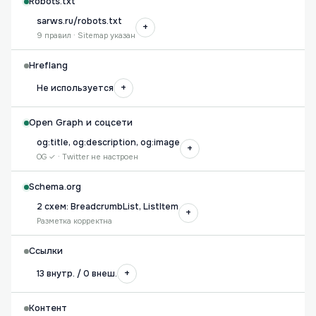
Robots.txt
sarws.ru/robots.txt
+
9 правил · Sitemap указан
Hreflang
+
Не используется
Open Graph и соцсети
og:title, og:description, og:image
+
OG ✓ · Twitter не настроен
Schema.org
2 схем: BreadcrumbList, ListItem
+
Разметка корректна
Ссылки
+
13 внутр. / 0 внеш.
Контент