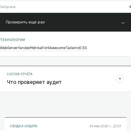
Запусков
4
→
Проверить ещё раз
ТЕХНОЛОГИИ
WebServer
YandexMetrika
FontAwesome
TailwindCSS
СОСТАВ ОТЧЁТА
+
Что проверяет аудит
СВОДКА АУДИТА
24 мая 2026 г., 22:57