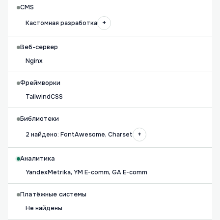
CMS
+
Кастомная разработка
Веб-сервер
Nginx
Фреймворки
TailwindCSS
Библиотеки
+
2 найдено: FontAwesome, Charset
Аналитика
YandexMetrika, YM E-comm, GA E-comm
Платёжные системы
Не найдены