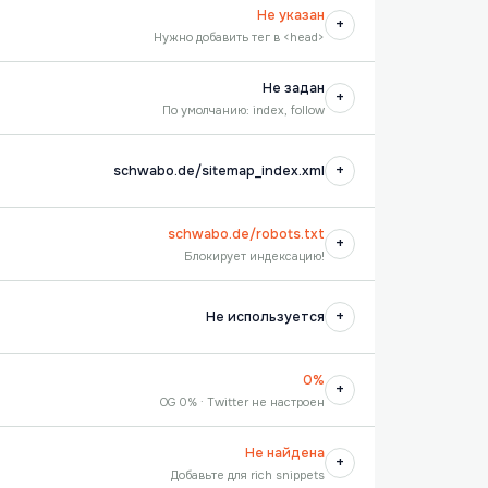
Не указан
+
Нужно добавить тег в <head>
Не задан
+
По умолчанию: index, follow
+
schwabo.de/sitemap_index.xml
schwabo.de/robots.txt
+
Блокирует индексацию!
+
Не используется
0%
+
OG 0% · Twitter не настроен
Не найдена
+
Добавьте для rich snippets