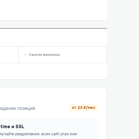
Сжатие включено
от
20
₽/мес
падение позиций.
time и SSL
лучайте уведомления, если сайт упал или