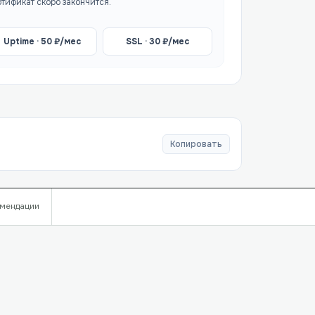
ртификат скоро закончится.
Uptime ·
50
₽/мес
SSL ·
30
₽/мес
Копировать
мендации