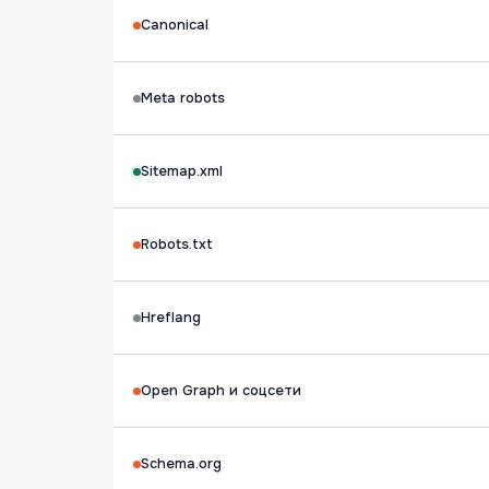
Canonical
Meta robots
Sitemap.xml
Robots.txt
Hreflang
Open Graph и соцсети
Schema.org