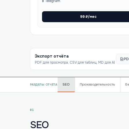
в Telegram.
99
₽/мес
Экспорт отчёта
PD
PDF для просмотра, CSV для таблиц, MD для AI
SEO
Производительность
Б
РАЗДЕЛЫ ОТЧЁТА
01
SEO