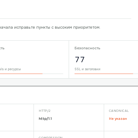
начала исправьте пункты с высоким приоритетом.
сть
Безопасность
77
als и ресурсы
SSL и заголовки
HTTP/2
CANONICAL
http/1.1
Не указан
COMPRESSION