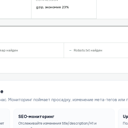
gzip, экономия 23%
map найден
Robots.txt найден
ше
час. Мониторинг поймает просадку, изменение мета-тегов или 
SEO-мониторинг
Up
чет
Отслеживайте изменения title/description/H1 и
По