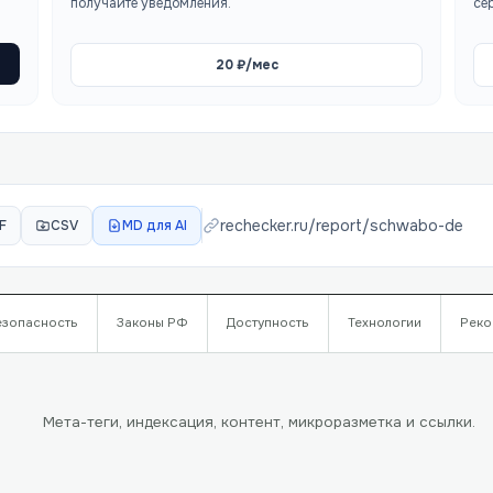
получайте уведомления.
се
20
₽/мес
rechecker.ru/report/
schwabo-de
F
CSV
MD для AI
езопасность
Законы РФ
Доступность
Технологии
Реко
Мета-теги, индексация, контент, микроразметка и ссылки.