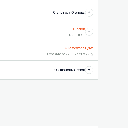
+
0 внутр. / 0 внеш.
0 слов
+
~1 мин. чтен.
H1 отсутствует
Добавьте один H1 на страницу
+
0 ключевых слов