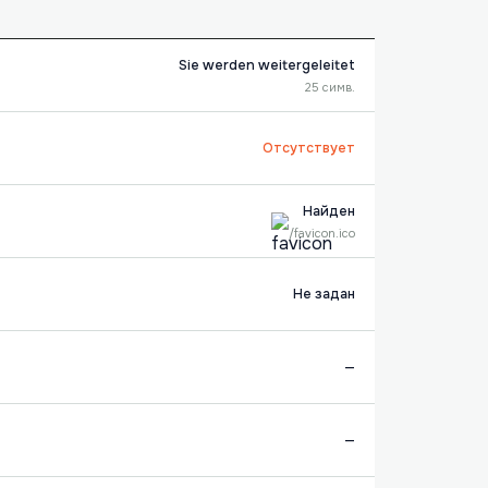
Sie werden weitergeleitet
25 симв.
Отсутствует
Найден
/favicon.ico
Не задан
—
—