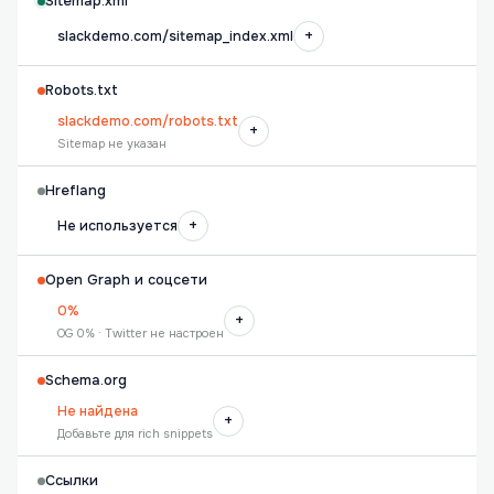
Sitemap.xml
+
slackdemo.com/sitemap_index.xml
Robots.txt
slackdemo.com/robots.txt
+
Sitemap не указан
Hreflang
+
Не используется
Open Graph и соцсети
0%
+
OG 0% · Twitter не настроен
Schema.org
Не найдена
+
Добавьте для rich snippets
Ссылки