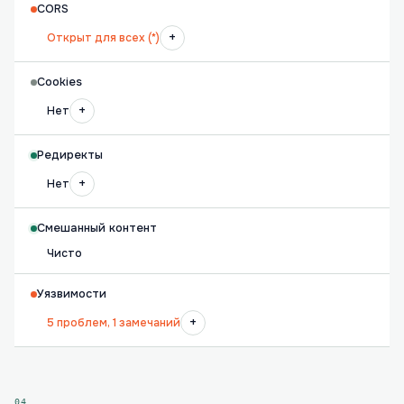
CORS
+
Открыт для всех (*)
Cookies
+
Нет
Редиректы
+
Нет
Смешанный контент
Чисто
Уязвимости
+
5 проблем, 1 замечаний
04