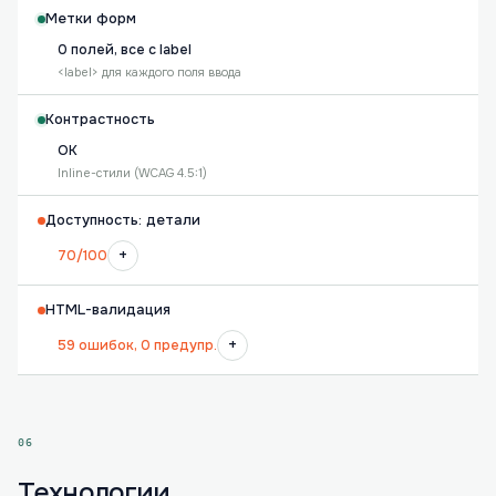
Метки форм
0 полей, все с label
<label> для каждого поля ввода
Контрастность
OK
Inline-стили (WCAG 4.5:1)
Доступность: детали
+
70/100
HTML-валидация
+
59 ошибок, 0 предупр.
06
Технологии