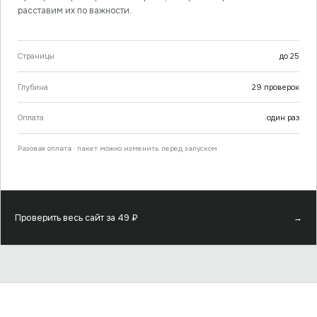
расставим их по важности.
Страницы
до
25
Глубина
29
проверок
Оплата
один раз
Разовая оплата · пакет можно изменить перед запуском
Проверить весь сайт за
49
₽
→