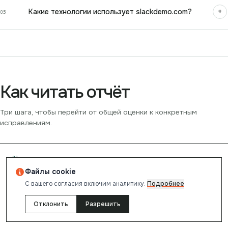
+
Какие технологии использует slackdemo.com?
05
Как читать отчёт
Три шага, чтобы перейти от общей оценки к конкретным
исправлениям.
0
1
Файлы cookie
С вашего согласия включим аналитику.
Подробнее
Смотрите на приоритетные проблемы
Отклонить
Разрешить
Сначала откройте рекомендации: вверху собраны ошибки,
которые сильнее всего влияют на результат.