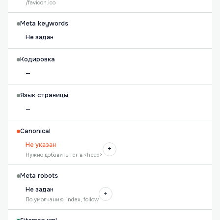
/favicon.ico
Meta keywords
Не задан
Кодировка
—
Язык страницы
—
Canonical
Не указан
+
Нужно добавить тег в <head>
Meta robots
Не задан
+
По умолчанию: index, follow