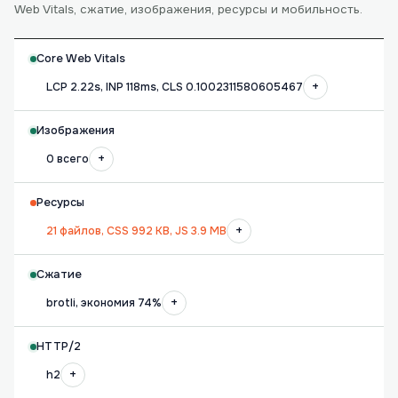
Web Vitals, сжатие, изображения, ресурсы и мобильность.
Core Web Vitals
+
LCP 2.22s, INP 118ms, CLS 0.1002311580605467
Изображения
+
0 всего
Ресурсы
+
21 файлов, CSS 992 KB, JS 3.9 MB
Сжатие
+
brotli, экономия 74%
HTTP/2
+
h2