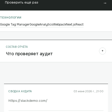
→
Проверить ещё раз
ТЕХНОЛОГИИ
Google Tag Manager
GoogleAnalytics
Webpack
Next.js
React
СОСТАВ ОТЧЁТА
+
Что проверяет аудит
СВОДКА АУДИТА
03 июня 2026 г., 21:00
https://slackdemo.com/