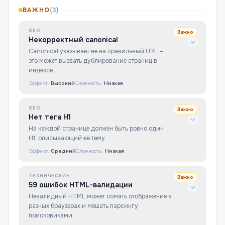
ВАЖНО
(
3
)
SEO
Важно
Некорректный canonical
Canonical указывает не на правильный URL —
это может вызвать дублирование страниц в
индексе.
Эффект:
Высокий
Сложность:
Низкая
SEO
Важно
Нет тега H1
На каждой странице должен быть ровно один
H1, описывающий её тему.
Эффект:
Средний
Сложность:
Низкая
ТЕХНИЧЕСКИЕ
Важно
59 ошибок HTML-валидации
Невалидный HTML может ломать отображение в
разных браузерах и мешать парсингу
поисковиками.