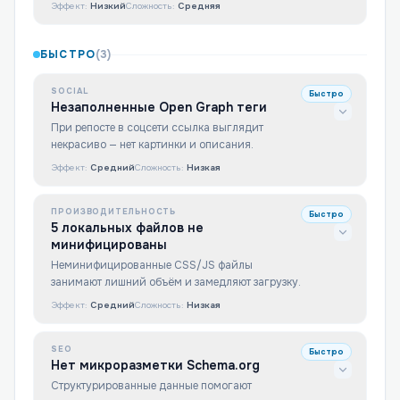
Эффект:
Низкий
Сложность:
Средняя
БЫСТРО
(
3
)
SOCIAL
Быстро
Незаполненные Open Graph теги
При репосте в соцсети ссылка выглядит
некрасиво — нет картинки и описания.
Эффект:
Средний
Сложность:
Низкая
ПРОИЗВОДИТЕЛЬНОСТЬ
Быстро
5 локальных файлов не
минифицированы
Неминифицированные CSS/JS файлы
занимают лишний объём и замедляют загрузку.
Эффект:
Средний
Сложность:
Низкая
SEO
Быстро
Нет микроразметки Schema.org
Структурированные данные помогают