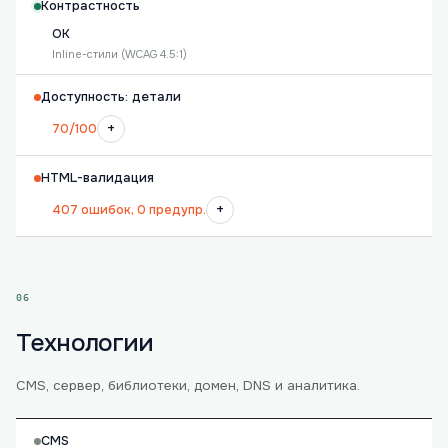
Контрастность
OK
Inline-стили (WCAG 4.5:1)
Доступность: детали
+
70/100
HTML-валидация
+
407 ошибок, 0 предупр.
06
Технологии
CMS, сервер, библиотеки, домен, DNS и аналитика.
CMS