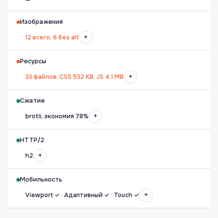
—
Изображения
+
12 всего, 6 без alt
Ресурсы
+
33 файлов, CSS 532 KB, JS 4.1 MB
Сжатие
+
brotli, экономия 78%
HTTP/2
+
h2
Мобильность
+
Viewport ✓ · Адаптивный ✓ · Touch ✓