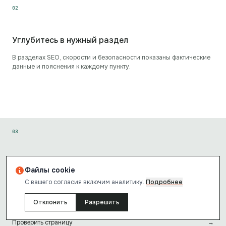
0
2
Углубитесь в нужный раздел
В разделах SEO, скорости и безопасности показаны фактические
данные и пояснения к каждому пункту.
0
3
Проверьте свой сайт
Файлы cookie
Запустите такой же анализ для своей страницы. Проверка
С вашего согласия включим аналитику.
Подробнее
бесплатная и не требует регистрации.
Отклонить
Разрешить
Проверить страницу
→