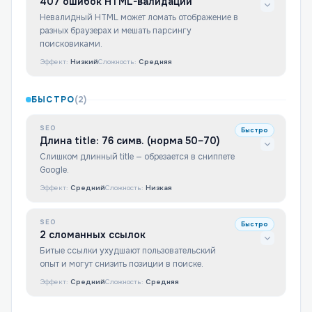
407 ошибок HTML-валидации
Невалидный HTML может ломать отображение в
разных браузерах и мешать парсингу
поисковиками.
Эффект:
Низкий
Сложность:
Средняя
БЫСТРО
(
2
)
SEO
Быстро
Длина title: 76 симв. (норма 50–70)
Слишком длинный title — обрезается в сниппете
Google.
Эффект:
Средний
Сложность:
Низкая
SEO
Быстро
2 сломанных ссылок
Битые ссылки ухудшают пользовательский
опыт и могут снизить позиции в поиске.
Эффект:
Средний
Сложность:
Средняя