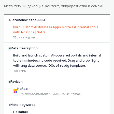
Мета-теги, индексация, контент, микроразметка и ссылки.
Заголовок страницы
Build Custom AI Business Apps, Portals & Internal Tools
with No Code | Softr
76 симв. — длинно
Meta description
Build and launch custom AI-powered portals and internal
tools in minutes, no code required. Drag and drop. Sync
with any data source. 100s of ready templates.
158 симв.
Favicon
Найден
/6772e8855f7859bc8df95c78/67c71449febdab
Meta keywords
Не задан