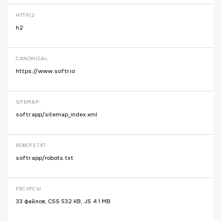
HTTP/2
h2
CANONICAL
https://www.softr.io
SITEMAP
softr.app/sitemap_index.xml
ROBOTS.TXT
softr.app/robots.txt
РЕСУРСЫ
33 файлов, CSS 532 KB, JS 4.1 MB