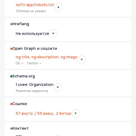
softr.app/robots.txt
+
Sitemap не указан
Hreflang
+
Не используется
Open Graph и соцсети
og:title, og:description, og:image
+
OG ✓ · Twitter ✓
Schema.org
1 схем: Organization
+
Разметка корректна
Ссылки
+
57 внутр. / 55 внеш., 2 битых
Контент