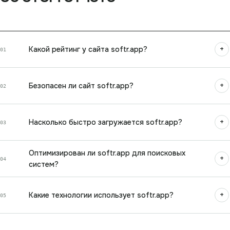
+
Какой рейтинг у сайта softr.app?
01
+
Безопасен ли сайт softr.app?
02
+
Насколько быстро загружается softr.app?
03
Оптимизирован ли softr.app для поисковых
+
04
систем?
+
Какие технологии использует softr.app?
05