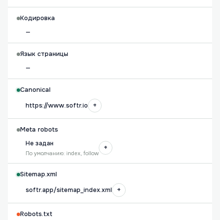
Кодировка
—
Язык страницы
—
Canonical
+
https://www.softr.io
Meta robots
Не задан
+
По умолчанию: index, follow
Sitemap.xml
+
softr.app/sitemap_index.xml
Robots.txt