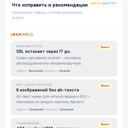
ВАЖНЫХ
БЫСТРО
Что исправить и рекомендации
Приоритеты собраны по всем результатам
аудита
ВАЖНО
(
3
)
БЕЗОПАСНОСТЬ
Важно
SSL истекает через 17 дн.
Скоро сертификат истечёт — поставьте
автопродление или обновите вручную.
Эффект:
Высокий
Сложность:
Низкая
SEO / ДОСТУПНОСТЬ
Важно
6 изображений без alt-текста
Alt-текст нужен для читалок экрана и SEO —
поисковик не «видит» картинку без него.
Эффект:
Средний
Сложность:
Средняя
ТЕХНИЧЕСКИЕ
Важно