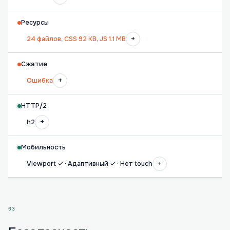
Ресурсы
+
24 файлов, CSS 92 KB, JS 1.1 MB
Сжатие
+
Ошибка
HTTP/2
+
h2
Мобильность
+
Viewport ✓ · Адаптивный ✓ · Нет touch
03