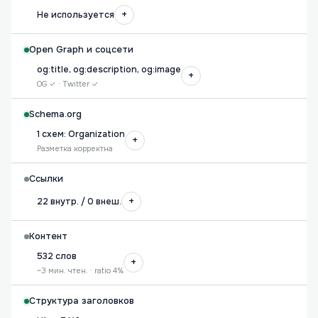
+
Не используется
Open Graph и соцсети
og:title, og:description, og:image
+
OG ✓ · Twitter ✓
Schema.org
1 схем: Organization
+
Разметка корректна
Ссылки
+
22 внутр. / 0 внеш.
Контент
532 слов
+
~3 мин. чтен. · ratio 4%
Структура заголовков