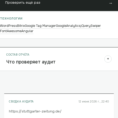
→
Проверить ещё раз
ТЕХНОЛОГИИ
WordPress
Bitrix
Google Tag Manager
GoogleAnalytics
jQuery
Swiper
FontAwesome
Angular
СОСТАВ ОТЧЁТА
+
Что проверяет аудит
СВОДКА АУДИТА
12 июня 2026 г., 22:40
https://stuttgarter-zeitung.de/