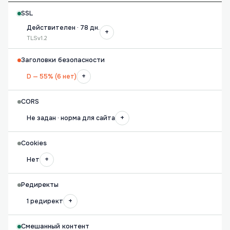
SSL
Действителен · 78 дн.
+
TLSv1.2
Заголовки безопасности
+
D — 55% (6 нет)
CORS
+
Не задан · норма для сайта
Cookies
+
Нет
Редиректы
+
1 редирект
Смешанный контент