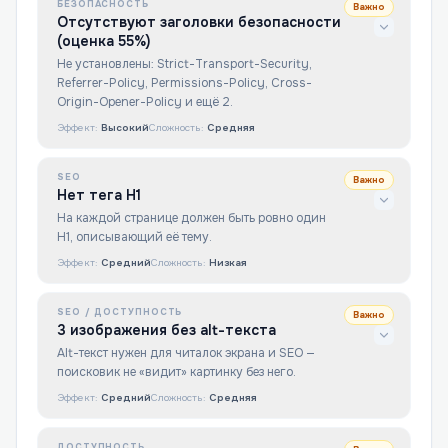
БЕЗОПАСНОСТЬ
Важно
Отсутствуют заголовки безопасности
(оценка 55%)
Не установлены: Strict-Transport-Security,
Referrer-Policy, Permissions-Policy, Cross-
Origin-Opener-Policy и ещё 2.
Эффект:
Высокий
Сложность:
Средняя
SEO
Важно
Нет тега H1
На каждой странице должен быть ровно один
H1, описывающий её тему.
Эффект:
Средний
Сложность:
Низкая
SEO / ДОСТУПНОСТЬ
Важно
3 изображения без alt-текста
Alt-текст нужен для читалок экрана и SEO —
поисковик не «видит» картинку без него.
Эффект:
Средний
Сложность:
Средняя
ДОСТУПНОСТЬ