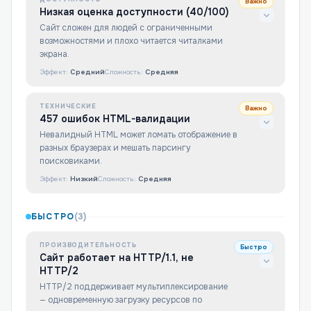
Важно
Низкая оценка доступности (40/100)
Сайт сложен для людей с ограниченными
возможностями и плохо читается читалками
экрана.
Эффект:
Средний
Сложность:
Средняя
ТЕХНИЧЕСКИЕ
Важно
457 ошибок HTML-валидации
Невалидный HTML может ломать отображение в
разных браузерах и мешать парсингу
поисковиками.
Эффект:
Низкий
Сложность:
Средняя
БЫСТРО
(
3
)
ПРОИЗВОДИТЕЛЬНОСТЬ
Быстро
Сайт работает на HTTP/1.1, не
HTTP/2
HTTP/2 поддерживает мультиплексирование
— одновременную загрузку ресурсов по