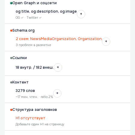
Open Graph и соцсети
og:title, og:description, og:image
+
OG ✓ · Twitter ✓
Schema.org
2 схем: NewsMediaOrganization, Organization
+
3 проблем в разметке
Ссылки
+
18 внутр. / 182 внеш.
Контент
3279 слов
+
~17 мин. чтен. · ratio 2%
Структура заголовков
H1 отсутствует
Добавьте один H1 на страницу