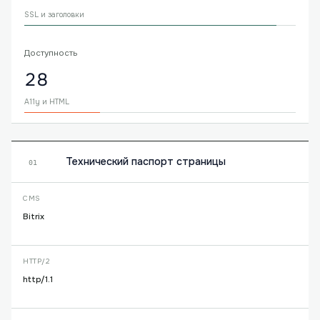
SSL и заголовки
Доступность
28
A11y и HTML
Технический паспорт страницы
01
CMS
Bitrix
HTTP/2
http/1.1