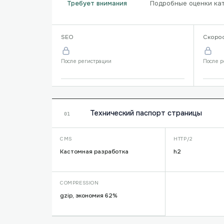
Подробные оценки кат
Требует внимания
SEO
Скоро
После регистрации
После р
Технический паспорт страницы
01
CMS
HTTP/2
Кастомная разработка
h2
COMPRESSION
gzip, экономия 62%