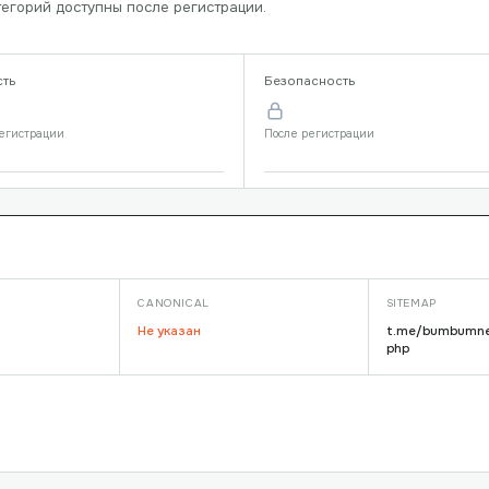
егорий доступны после регистрации.
сть
Безопасность
егистрации
После регистрации
CANONICAL
SITEMAP
Не указан
t.me/bumbumne
php