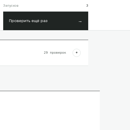
Запусков
3
→
Проверить ещё раз
+
29
проверок