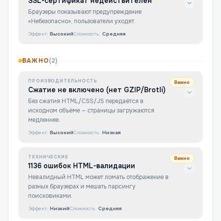
SSL-сертификат недействителен
Браузеры показывают предупреждение
«Небезопасно», пользователи уходят.
Эффект:
Высокий
Сложность:
Средняя
ВАЖНО
(
2
)
ПРОИЗВОДИТЕЛЬНОСТЬ
Важно
Сжатие не включено (нет GZIP/Brotli)
Без сжатия HTML/CSS/JS передаётся в
исходном объёме — страницы загружаются
медленнее.
Эффект:
Высокий
Сложность:
Низкая
ТЕХНИЧЕСКИЕ
Важно
1136 ошибок HTML-валидации
Невалидный HTML может ломать отображение в
разных браузерах и мешать парсингу
поисковиками.
Эффект:
Низкий
Сложность:
Средняя