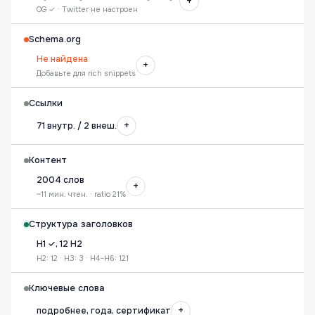
+
OG ✓ · Twitter не настроен
Schema.org
Не найдена
+
Добавьте для rich snippets
Ссылки
+
71 внутр. / 2 внеш.
Контент
2004 слов
+
~11 мин. чтен. · ratio 21%
Структура заголовков
H1 ✓, 12 H2
H2: 12 · H3: 3 · H4–H6: 121
Ключевые слова
+
подробнее, года, сертификат