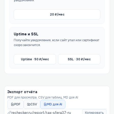
уведомления.
20
₽/мес
Uptime и SSL
Получайте уведомления, если сайт упал или сертификат
скоро закончится.
Uptime ·
50
₽/мес
SSL ·
30
₽/мес
Экспорт отчёта
PDF для просмотра, CSV для таблиц, MD для AI
PDF
CSV
MD для AI
rechecker.ru/report/
tax-sfera37-ru
Копировать