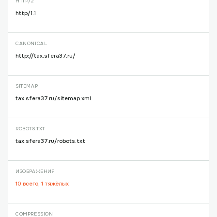
HTTP/2
http/1.1
CANONICAL
http://tax.sfera37.ru/
SITEMAP
tax.sfera37.ru/sitemap.xml
ROBOTS.TXT
tax.sfera37.ru/robots.txt
ИЗОБРАЖЕНИЯ
10 всего, 1 тяжёлых
COMPRESSION