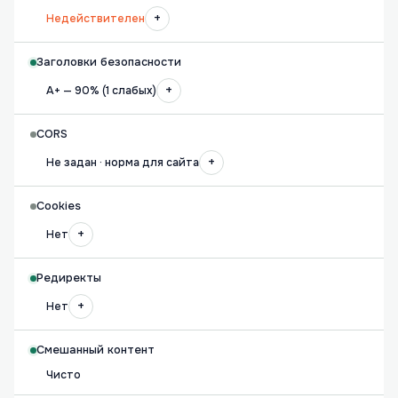
+
Недействителен
Заголовки безопасности
+
A+ — 90% (1 слабых)
CORS
+
Не задан · норма для сайта
Cookies
+
Нет
Редиректы
+
Нет
Смешанный контент
Чисто