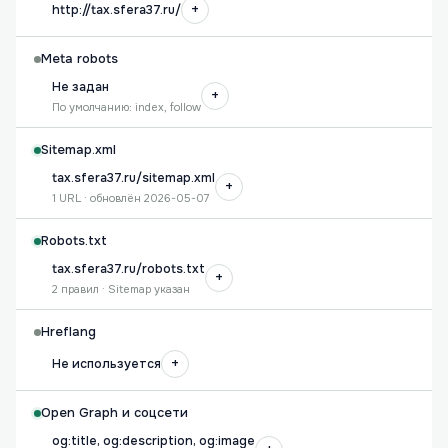
+
http://tax.sfera37.ru/
Meta robots
Не задан
+
По умолчанию: index, follow
Sitemap.xml
tax.sfera37.ru/sitemap.xml
+
1 URL · обновлён 2026-05-07
Robots.txt
tax.sfera37.ru/robots.txt
+
2 правил · Sitemap указан
Hreflang
+
Не используется
Open Graph и соцсети
og:title, og:description, og:image