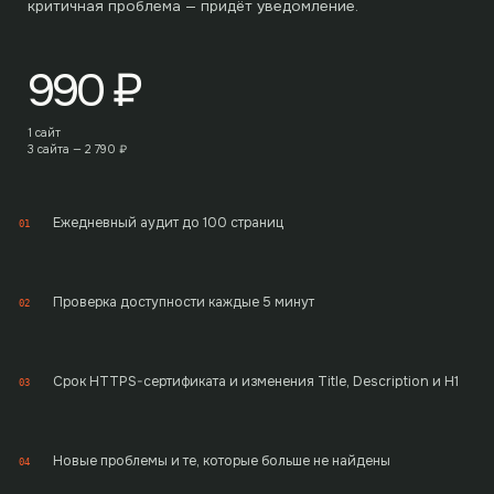
критичная проблема — придёт уведомление.
990
₽
1 сайт
3 сайта —
2 790
₽
Ежедневный аудит до 100 страниц
01
Проверка доступности каждые 5 минут
02
Срок HTTPS-сертификата и изменения Title, Description и H1
03
Новые проблемы и те, которые больше не найдены
04