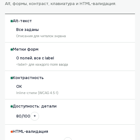
Alt, формы, контраст, клавиатура и HTML-валидация.
Alt-текст
Все заданы
Описания для читалок экрана
Метки форм
0 полей, все с label
<label> для каждого поля ввода
Контрастность
OK
Inline-стили (WCAG 4.5:1)
Доступность: детали
+
80/100
HTML-валидация