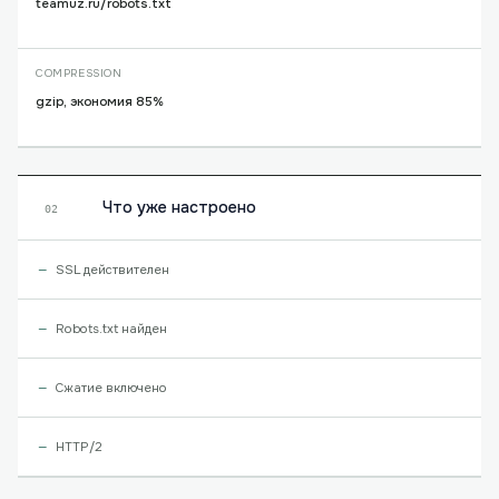
teamuz.ru/robots.txt
COMPRESSION
gzip, экономия 85%
Что уже настроено
02
SSL действителен
Robots.txt найден
Сжатие включено
HTTP/2