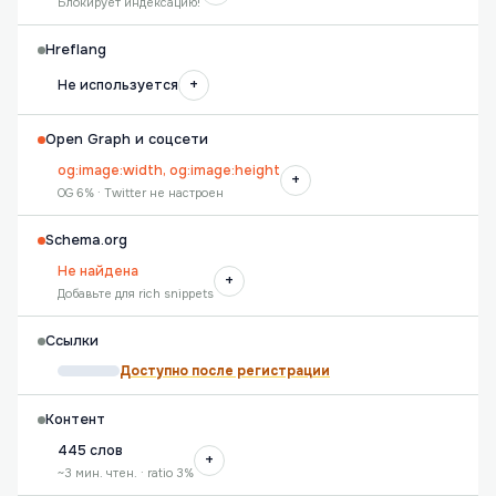
Блокирует индексацию!
Hreflang
+
Не используется
Open Graph и соцсети
og:image:width, og:image:height
+
OG 6% · Twitter не настроен
Schema.org
Не найдена
+
Добавьте для rich snippets
Ссылки
Доступно после регистрации
Контент
445 слов
+
~3 мин. чтен. · ratio 3%