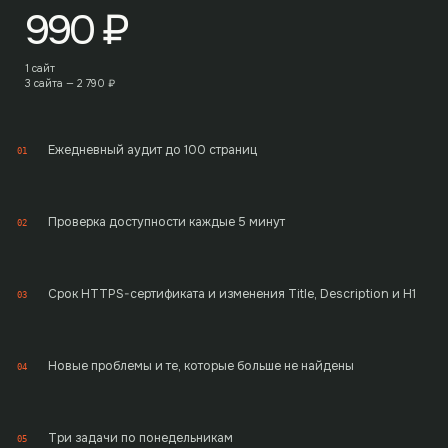
990
₽
1 сайт
3 сайта —
2 790
₽
Ежедневный аудит до 100 страниц
01
Проверка доступности каждые 5 минут
02
Срок HTTPS-сертификата и изменения Title, Description и H1
03
Новые проблемы и те, которые больше не найдены
04
Три задачи по понедельникам
05