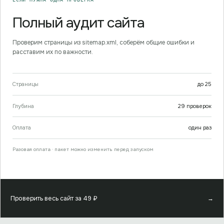
Полный аудит сайта
Проверим страницы из sitemap.xml, соберём общие ошибки и
расставим их по важности.
Страницы
до
25
Глубина
29
проверок
Оплата
один раз
Разовая оплата · пакет можно изменить перед запуском
Проверить весь сайт за
49
₽
→