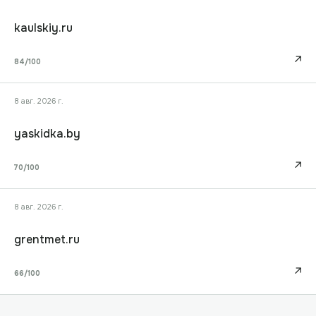
kaulskiy.ru
↗
84
/100
8 авг. 2026 г.
yaskidka.by
↗
70
/100
8 авг. 2026 г.
grentmet.ru
↗
66
/100