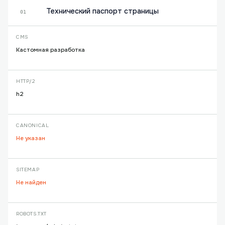
Технический паспорт страницы
01
CMS
Кастомная разработка
HTTP/2
h2
CANONICAL
Не указан
SITEMAP
Не найден
ROBOTS.TXT