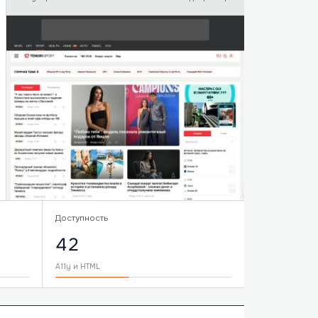
Доступность
42
A11y и HTML