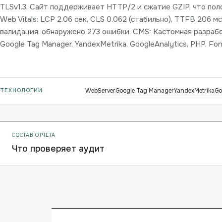
TLSv1.3. Сайт поддерживает HTTP/2 и сжатие GZIP, что пол
Web Vitals: LCP 2.06 сек, CLS 0.062 (стабильно), TTFB 206 м
валидация: обнаружено 273 ошибки. CMS: Кастомная разрабо
Google Tag Manager, YandexMetrika, GoogleAnalytics, PHP, F
ТЕХНОЛОГИИ
WebServer
Google Tag Manager
YandexMetrika
Go
СОСТАВ ОТЧЁТА
Что проверяет аудит