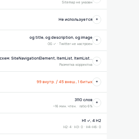
Sitemap не указан
+
Не используется
og:title, og:description, og:image
+
OG ✓ · Twitter не настроен
 схем: SiteNavigationElement, ItemList, ItemList…
+
Разметка корректна
+
99 внутр. / 45 внеш., 1 битых
3110 слов
+
~16 мин. чтен. · ratio 6%
H1 ✓, 4 H2
H2: 4 · H3: 0 · H4–H6: 0