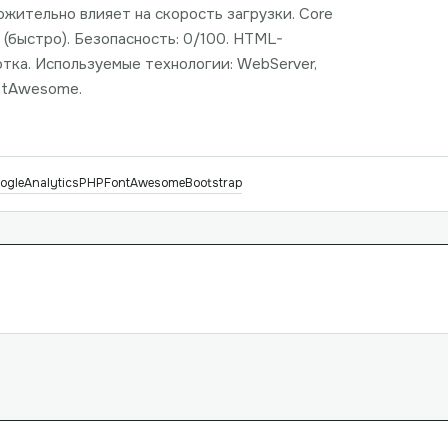
ожительно влияет на скорость загрузки. Core
с (быстро). Безопасность: 0/100. HTML-
тка. Используемые технологии: WebServer,
ontAwesome.
ogleAnalytics
PHP
FontAwesome
Bootstrap