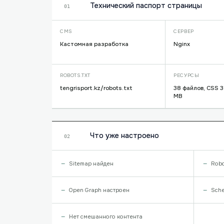
Технический паспорт страницы
01
CMS
СЕРВЕР
Кастомная разработка
Nginx
ROBOTS.TXT
РЕСУРСЫ
tengrisport.kz/robots.txt
38 файлов, CSS 3
MB
Что уже настроено
02
Sitemap найден
Robo
Open Graph настроен
Sche
Нет смешанного контента