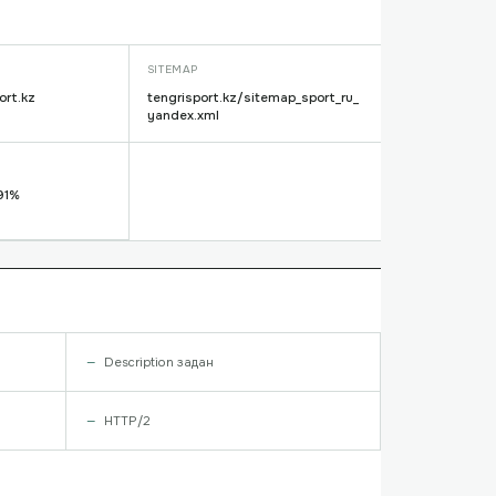
SITEMAP
ort.kz
tengrisport.kz/sitemap_sport_ru_
yandex.xml
91%
Description задан
HTTP/2