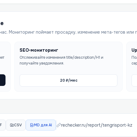
ше
час. Мониторинг поймает просадку, изменение мета-тегов или 
SEO-мониторинг
Up
чет
Отслеживайте изменения title/description/H1 и
По
получайте уведомления.
се
20
₽/мес
rechecker.ru/report/
tengrisport-kz
F
CSV
MD для AI