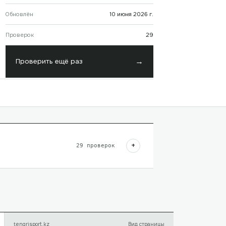
Обновлён
10 июня 2026 г.
Проверок
29
→
Проверить ещё раз
+
29
проверок
tengrisport.kz
Вид страницы