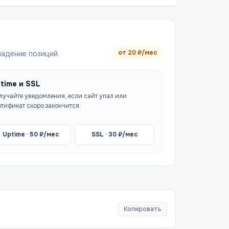
от
20
₽/мес
падение позиций.
time и SSL
лучайте уведомления, если сайт упал или
ртификат скоро закончится.
Uptime ·
50
₽/мес
SSL ·
30
₽/мес
Копировать