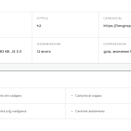
HTTP/2
CANONICAL
h2
https://tengrisp
ИЗОБРАЖЕНИЯ
COMPRESSION
83 KB, JS 3.0
12 всего
gzip, экономия 
ts.txt найден
Canonical задан
ma.org найдена
Сжатие включено