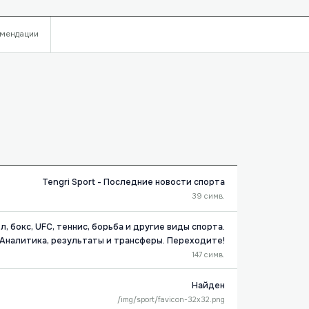
мендации
Tengri Sport - Последние новости спорта
39 симв.
, бокс, UFC, теннис, борьба и другие виды спорта.
Аналитика, результаты и трансферы. Переходите!
147 симв.
Найден
/img/sport/favicon-32x32.png