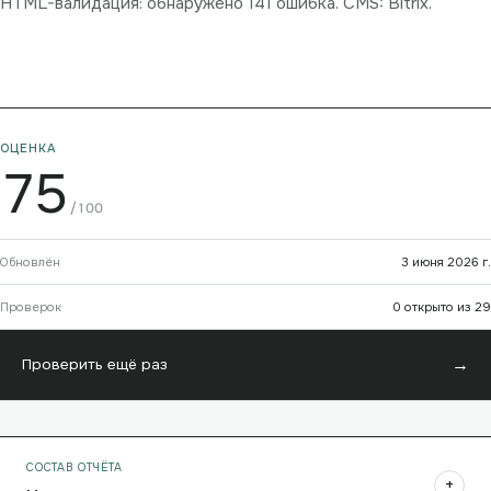
HTML-валидация: обнаружено 141 ошибка. CMS: Bitrix.
ОЦЕНКА
75
/100
Обновлён
3 июня 2026 г.
Проверок
0 открыто из 29
→
Проверить ещё раз
СОСТАВ ОТЧЁТА
+