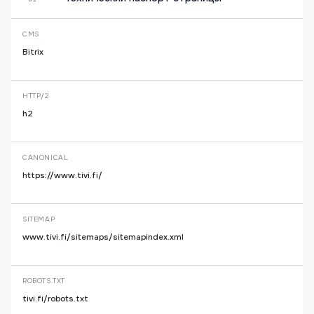
CMS
Bitrix
HTTP/2
h2
CANONICAL
https://www.tivi.fi/
SITEMAP
www.tivi.fi/sitemaps/sitemapindex.xml
ROBOTS.TXT
tivi.fi/robots.txt