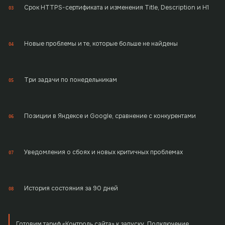
Срок HTTPS-сертификата и изменения Title, Description и H1
03
Новые проблемы и те, которые больше не найдены
04
Три задачи по понедельникам
05
Позиции в Яндексе и Google, сравнение с конкурентами
06
Уведомления о сбоях и новых критичных проблемах
07
История состояния за 90 дней
08
Готовим тариф «Контроль сайта» к запуску. Подключение