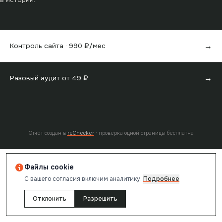
→
Контроль сайта ·
990
₽/мес
→
Разовый аудит от
49
₽
Отчёт создан в
reChecker
· проверка одной страницы бесплатна
Файлы cookie
С вашего согласия включим аналитику.
Подробнее
Отклонить
Разрешить