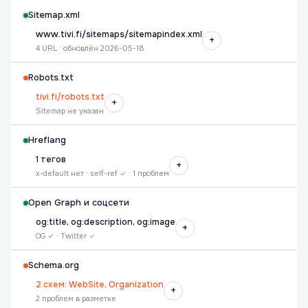
Sitemap.xml
www.tivi.fi/sitemaps/sitemapindex.xml
+
4 URL · обновлён 2026-05-18
Robots.txt
tivi.fi/robots.txt
+
Sitemap не указан
Hreflang
1 тегов
+
x-default нет · self-ref ✓ · 1 проблем
Open Graph и соцсети
og:title, og:description, og:image
+
OG ✓ · Twitter ✓
Schema.org
2 схем: WebSite, Organization
+
2 проблем в разметке