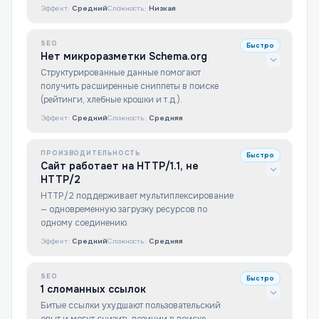
Эффект:
Средний
Сложность:
Низкая
SEO
Быстро
Нет микроразметки Schema.org
Структурированные данные помогают
получить расширенные сниппеты в поиске
(рейтинги, хлебные крошки и т.д.).
Эффект:
Средний
Сложность:
Средняя
ПРОИЗВОДИТЕЛЬНОСТЬ
Быстро
Сайт работает на HTTP/1.1, не
HTTP/2
HTTP/2 поддерживает мультиплексирование
— одновременную загрузку ресурсов по
одному соединению.
Эффект:
Средний
Сложность:
Средняя
SEO
Быстро
1 сломанных ссылок
Битые ссылки ухудшают пользовательский