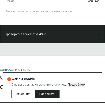
Оплата
один раз
Разовая оплата · пакет можно изменить перед запуском
Проверить весь сайт за
49
₽
→
ВОПРОСЫ И ОТВЕТЫ
Частые вопросы
Файлы cookie
об этом отчёте
С вашего согласия включим аналитику.
Подробнее
Отклонить
Разрешить