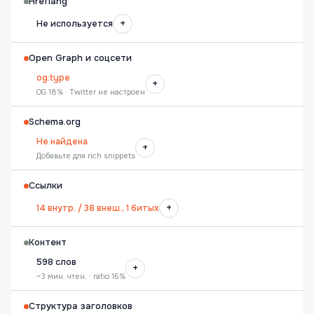
Hreflang
+
Не используется
Open Graph и соцсети
og:type
+
OG 18% · Twitter не настроен
Schema.org
Не найдена
+
Добавьте для rich snippets
Ссылки
+
14 внутр. / 38 внеш., 1 битых
Контент
598 слов
+
~3 мин. чтен. · ratio 16%
Структура заголовков