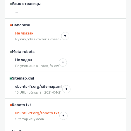
Язык страницы
—
Canonical
Не указан
+
Нужно добавить тег в <head>
Meta robots
Не задан
+
По умолчанию: index, follow
Sitemap.xml
ubuntu-fr.org/sitemap.xml
+
10 URL · обновлён 2021-04-21
Robots.txt
ubuntu-fr.org/robots.txt
+
Sitemap не указан