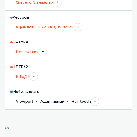
+
12 всего, 3 тяжёлых
Ресурсы
+
8 файлов, CSS 42 KB, JS 44 KB
Сжатие
+
Нет сжатия
HTTP/2
+
http/1.1
Мобильность
+
Viewport ✓ · Адаптивный ✓ · Нет touch
03