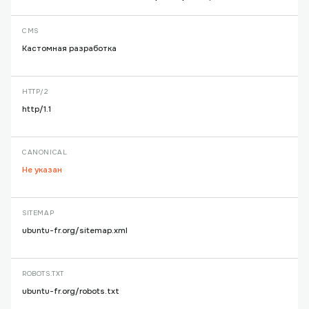
CMS
Кастомная разработка
HTTP/2
http/1.1
CANONICAL
Не указан
SITEMAP
ubuntu-fr.org/sitemap.xml
ROBOTS.TXT
ubuntu-fr.org/robots.txt