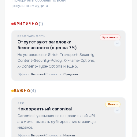
Приоритеты собраны по всем
результатам аудита
КРИТИЧНО
(
1
)
БЕЗОПАСНОСТЬ
Критично
Отсутствуют заголовки
безопасности (оценка 7%)
Не установлены: Strict-Transport-Security,
Content-Security-Policy, X-Frame-Options,
X-Content-Type-Options и ещё 5.
Эффект:
Высокий
Сложность:
Средняя
ВАЖНО
(
4
)
SEO
Важно
Некорректный canonical
Canonical указывает не на правильный URL —
это может вызвать дублирование страниц в
индексе.
Эффект:
Высокий
Сложность:
Низкая