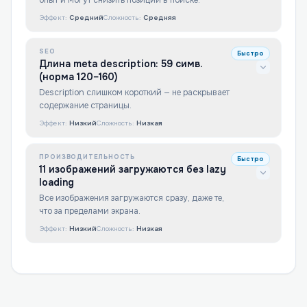
опыт и могут снизить позиции в поиске.
Эффект:
Средний
Сложность:
Средняя
SEO
Быстро
Длина meta description: 59 симв.
(норма 120–160)
Description слишком короткий — не раскрывает
содержание страницы.
Эффект:
Низкий
Сложность:
Низкая
ПРОИЗВОДИТЕЛЬНОСТЬ
Быстро
11 изображений загружаются без lazy
loading
Все изображения загружаются сразу, даже те,
что за пределами экрана.
Эффект:
Низкий
Сложность:
Низкая