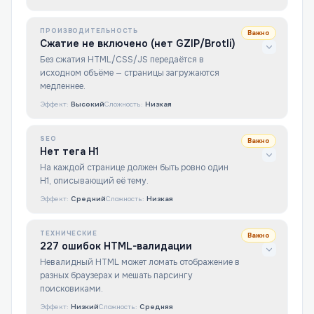
ПРОИЗВОДИТЕЛЬНОСТЬ
Важно
Сжатие не включено (нет GZIP/Brotli)
Без сжатия HTML/CSS/JS передаётся в
исходном объёме — страницы загружаются
медленнее.
Эффект:
Высокий
Сложность:
Низкая
SEO
Важно
Нет тега H1
На каждой странице должен быть ровно один
H1, описывающий её тему.
Эффект:
Средний
Сложность:
Низкая
ТЕХНИЧЕСКИЕ
Важно
227 ошибок HTML-валидации
Невалидный HTML может ломать отображение в
разных браузерах и мешать парсингу
поисковиками.
Эффект:
Низкий
Сложность:
Средняя