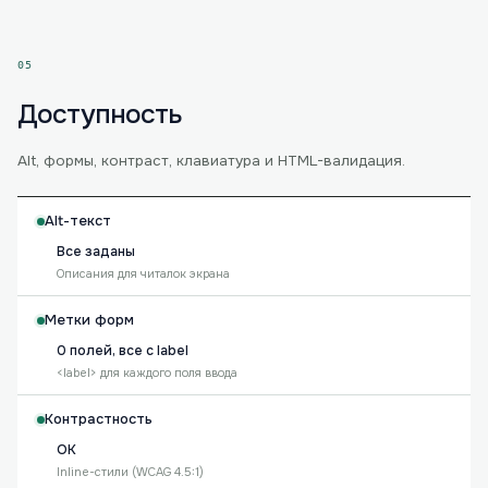
05
Доступность
Alt, формы, контраст, клавиатура и HTML-валидация.
Alt-текст
Все заданы
Описания для читалок экрана
Метки форм
0 полей, все с label
<label> для каждого поля ввода
Контрастность
OK
Inline-стили (WCAG 4.5:1)